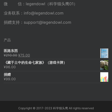
微 信：legendowl（科学猫头鹰01）
业务联系：
info@legendowl.com
捐赠支持：
support@legendowl.com
产品
医路东西
原
当
¥
210.00
¥
75.00
价
前
《藏于土中的生命七家族》（游戏卡牌）
为：
价
¥
96.00
¥210.00。
格
为：
捐赠
¥75.00。
¥
99.00
Copyright © 2017-2023 科学猫头鹰 All rights reserved