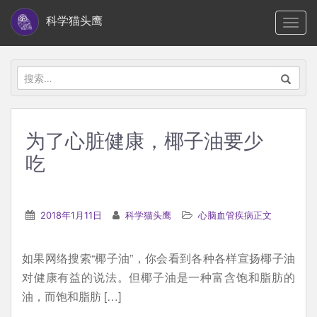
S
科学猫头鹰
TOGG
k
i
p
搜
t
索：
o
m
为了心脏健康，椰子油要少
a
吃
i
n
c
2018年1月11日
科学猫头鹰
心脑血管疾病正文
o
n
t
如果网络搜索“椰子油”，你会看到各种各样宣扬椰子油
e
对健康有益的说法。但椰子油是一种富含饱和脂肪的
n
油，而饱和脂肪 […]
t