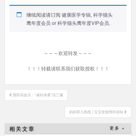
继续阅读请订阅
健康医学专辑
,
科学猫头
鹰年度会员
or
科学猫头鹰年度VIP会员
.
～～～欢迎转发～～～
！！！转载请联系我们获取授权！！！
文
预防高血压：“减轻体重”说三遍
章
导
妈妈育儿热线 | 宝宝发烧用药须知
航
相关文章
更多 »