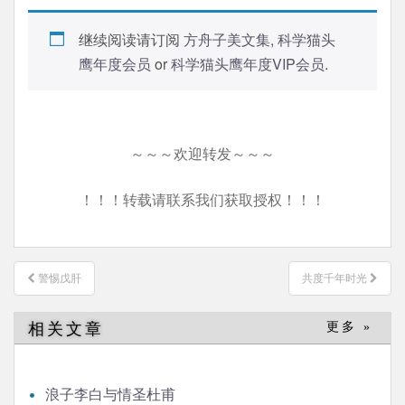
继续阅读请订阅
方舟子美文集
,
科学猫头
鹰年度会员
or
科学猫头鹰年度VIP会员
.
～～～欢迎转发～～～
！！！转载请联系我们获取授权！！！
文
警惕戊肝
共度千年时光
章
导
相关文章
更多 »
航
浪子李白与情圣杜甫