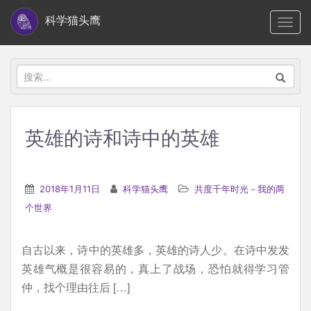
S
科学猫头鹰
TOGG
k
i
p
搜
t
索：
o
m
英雄的诗和诗中的英雄
a
i
n
2018年1月11日
科学猫头鹰
共度千年时光－我的两
c
个世界
o
n
自古以来，诗中的英雄多，英雄的诗人少。在诗中发发
t
英雄气概是很容易的，真上了战场，恐怕就得学习管
e
仲，找个理由往后 […]
n
t