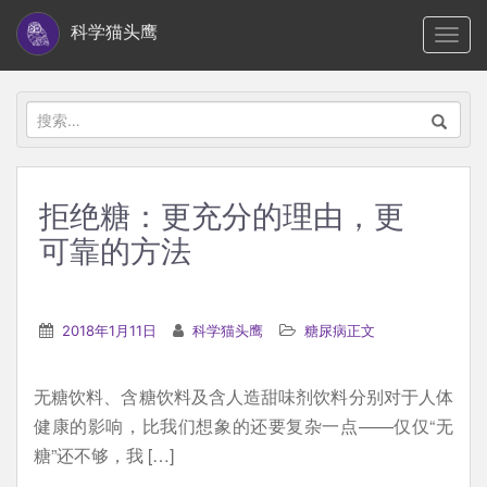
S
科学猫头鹰
TOGG
k
i
p
搜
t
索：
o
m
拒绝糖：更充分的理由，更
a
可靠的方法
i
n
c
2018年1月11日
科学猫头鹰
糖尿病正文
o
n
t
无糖饮料、含糖饮料及含人造甜味剂饮料分别对于人体
e
健康的影响，比我们想象的还要复杂一点——仅仅“无
n
糖”还不够，我 […]
t