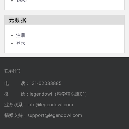
1995
元数据
注册
登录
联系我们
电 话：131-02033885
微 信：legendowl（科学猫头鹰01）
业务联系：
info@legendowl.com
捐赠支持：
support@legendowl.com