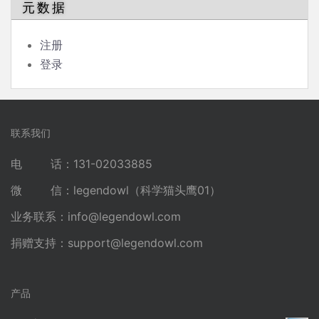
元数据
注册
登录
联系我们
电 话：131-02033885
微 信：legendowl（科学猫头鹰01）
业务联系：
info@legendowl.com
捐赠支持：
support@legendowl.com
产品