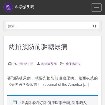
S
科学猫头鹰
TOGG
k
i
p
搜
t
索：
o
m
两招预防前驱糖尿病
a
i
n
2018年1月11日
科学猫头鹰
糖尿病正文
c
o
要预防糖尿病，就要先预防前驱糖尿病。然而权威的
n
《美国医学会杂志》（Journal of the America […]
t
e
n
继续阅读请订阅
健康医学专辑
,
科学猫头
t