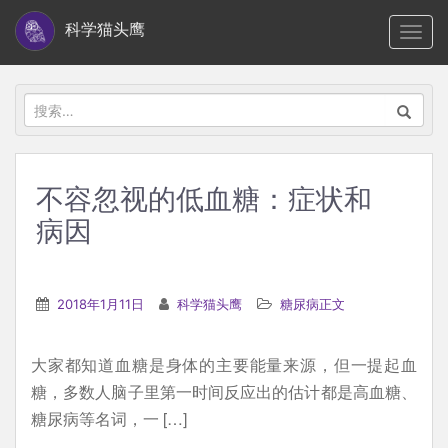
S
科学猫头鹰
TOGG
k
i
p
搜
t
索：
o
m
不容忽视的低血糖：症状和
a
病因
i
n
c
2018年1月11日
科学猫头鹰
糖尿病正文
o
n
t
大家都知道血糖是身体的主要能量来源，但一提起血
e
糖，多数人脑子里第一时间反应出的估计都是高血糖、
n
糖尿病等名词，一 […]
t