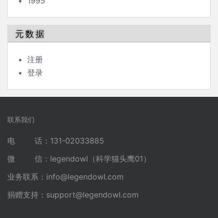
1995
元数据
注册
登录
联系我们
电 话：131-02033885
微 信：legendowl（科学猫头鹰01）
业务联系：
info@legendowl.com
捐赠支持：
support@legendowl.com