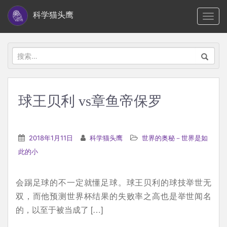
S
科学猫头鹰
TOGG
k
i
p
搜
t
索：
o
m
球王贝利 vs章鱼帝保罗
a
i
n
2018年1月11日
科学猫头鹰
世界的奥秘－世界是如
c
此的小
o
n
会踢足球的不一定就懂足球。球王贝利的球技举世无
t
双，而他预测世界杯结果的失败率之高也是举世闻名
e
的，以至于被当成了 […]
n
t