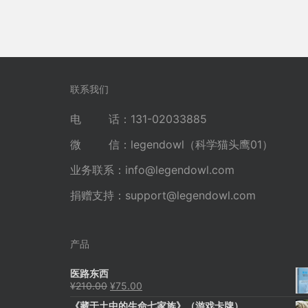
联系我们
电 话：131-02033885
微 信：legendowl（科学猫头鹰01）
业务联系：
info@legendowl.com
捐赠支持：
support@legendowl.com
产品
医路东西
原
当
¥
210.00
¥
75.00
价
前
《藏于土中的生命七家族》（游戏卡牌）