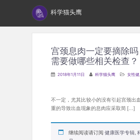
S
科学猫头鹰
k
i
p
t
o
宫颈息肉一定要摘除吗
m
需要做哪些相关检查？
a
i
2018年1月11日
科学猫头鹰
女性健
n
c
o
不一定，尤其比较小的没有引起宫颈出
n
重的导致出血现象的息肉应采取简 […]
t
e
n
继续阅读请订阅
健康医学专辑
,
t