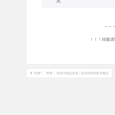
员
.
～～
！！！转载请
文
“伤胃”、“养胃”、吃辣与低盐饮食 | 告诉你胃的医学概念
章
导
航