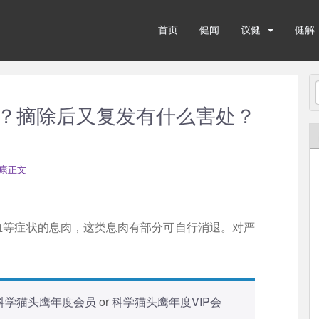
首页
健闻
议健
健解
？摘除后又复发有什么害处？
康正文
血等症状的息肉，这类息肉有部分可自行消退。对严
科学猫头鹰年度会员
or
科学猫头鹰年度VIP会