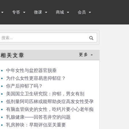
专答
微课
商城
会员
搜
索：
相关文章
更多 »
中年女性与盆腔器官脱垂
为什么女性更容易患抑郁症？
你产后抑郁了吗？
美国国立卫生研究院：抑郁，男女有别
低剂量阿司匹林或能帮助炎症高发女性受孕
有脑血管病史的女性，吃钙片要小心老年痴
呆！
乳腺健康——回答苍井空的问题
乳房肿块：早期评估至关重要