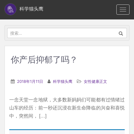
S
科学猫头鹰
TOGG
k
i
p
搜
t
索：
o
m
你产后抑郁了吗？
a
i
n
2018年1月11日
科学猫头鹰
女性健康正文
c
o
一念天堂一念地狱，大多数新妈妈们可能都有过情绪过
n
山车的经历：前一秒还沉浸在新生命降临的兴奋和喜悦
t
中，突然间， […]
e
n
t