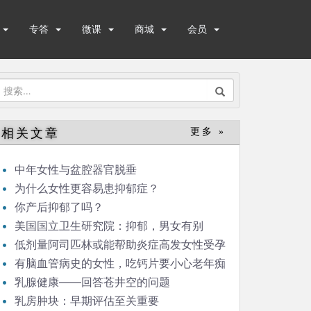
专答
微课
商城
会员
搜
索：
相关文章
更多 »
中年女性与盆腔器官脱垂
为什么女性更容易患抑郁症？
你产后抑郁了吗？
美国国立卫生研究院：抑郁，男女有别
低剂量阿司匹林或能帮助炎症高发女性受孕
有脑血管病史的女性，吃钙片要小心老年痴
呆！
乳腺健康——回答苍井空的问题
乳房肿块：早期评估至关重要