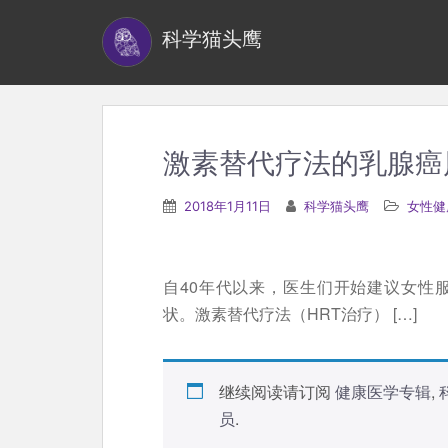
S
科学猫头鹰
k
i
p
t
o
激素替代疗法的乳腺癌
m
a
2018年1月11日
科学猫头鹰
女性健
i
n
c
自40年代以来，医生们开始建议女性
o
状。激素替代疗法（HRT治疗） […]
n
t
e
继续阅读请订阅
健康医学专辑
,
n
员
.
t