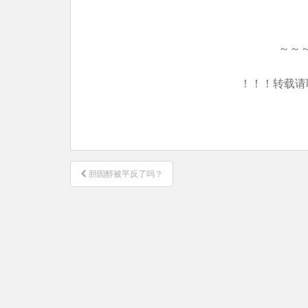
～～
！！！转载请
文
胆固醇被平反了吗？
章
导
航