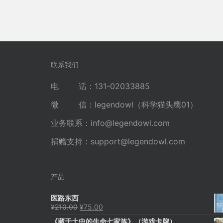
联系我们
电 话：131-02033885
微 信：legendowl（科学猫头鹰01）
业务联系：
info@legendowl.com
捐赠支持：
support@legendowl.com
产品
医路东西
原
当
¥
210.00
¥
75.00
价
前
《藏于土中的生命七家族》（游戏卡牌）