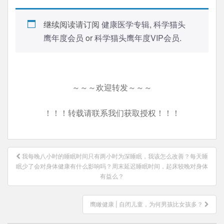
继续阅读请订阅
健康医学专辑
,
科学猫头
鹰年度会员
or
科学猫头鹰年度VIP会员
.
～～～欢迎转发～～～
！！！转载请联系我们获取授权！！！
文
我每晚八小时的睡眠时间只有两小时为深睡眠，我该怎么改善？每天睡
章
眠少了会对身体健康有什么影响吗？周末延迟睡眠时间，起床较晚对身体
导
有益么？
航
鹰瞰健康 | 自闭儿童，为何男孩比女孩多？