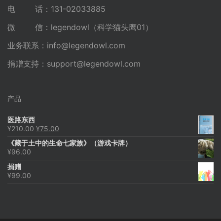
电 话：131-02033885
微 信：legendowl（科学猫头鹰01）
业务联系：
info@legendowl.com
捐赠支持：
support@legendowl.com
产品
医路东西
原
当
¥
210.00
¥
75.00
价
前
《藏于土中的生命七家族》（游戏卡牌）
为：
价
¥
96.00
¥210.00。
格
为：
捐赠
¥75.00。
¥
99.00