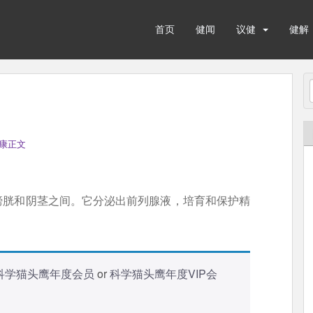
首页
健闻
议健
健解
康正文
膀胱和阴茎之间。它分泌出前列腺液，培育和保护精
科学猫头鹰年度会员
or
科学猫头鹰年度VIP会