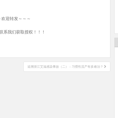
～欢迎转发～～～
联系我们获取授权！！！
追溯浙江艾滋感染事故（二）：习惯性流产有多难治？