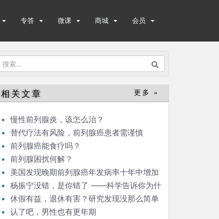
专答
微课
商城
会员
搜
索：
相关文章
更多 »
慢性前列腺炎，该怎么治？
替代疗法有风险，前列腺癌患者需谨慎
前列腺癌能食疗吗？
前列腺困扰何解？
美国发现晚期前列腺癌年发病率十年中增加
了72%!
杨振宁没错，是你错了 ——科学告诉你为什
么82岁还要结婚
休假有益，退休有害？研究发现没那么简单
认了吧，男性也有更年期