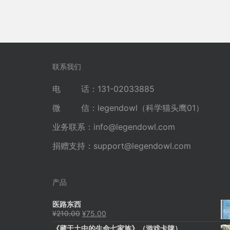
联系我们
电 话：131-02033885
微 信：legendowl（科学猫头鹰01）
业务联系：
info@legendowl.com
捐赠支持：
support@legendowl.com
产品
医路东西
原
当
¥
210.00
¥
75.00
价
前
《藏于土中的生命七家族》（游戏卡牌）