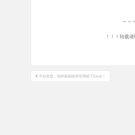
～～
！！！转载请
文
不好意思，你的基因组研究用错了Excel！
章
导
航