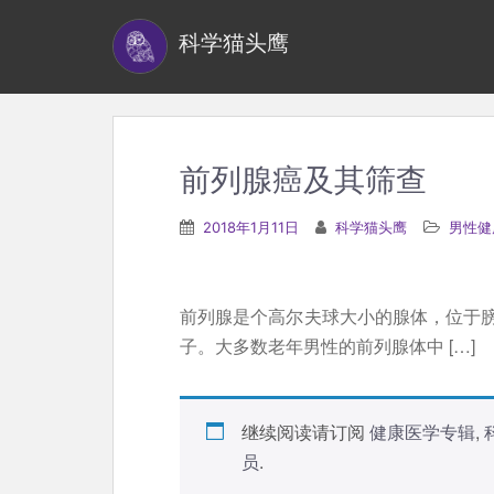
S
科学猫头鹰
k
i
p
t
o
前列腺癌及其筛查
m
a
2018年1月11日
科学猫头鹰
男性健
i
n
c
前列腺是个高尔夫球大小的腺体，位于
o
子。大多数老年男性的前列腺体中 […]
n
t
e
继续阅读请订阅
健康医学专辑
,
n
员
.
t