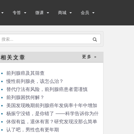
专答
微课
商城
会员
搜
索：
相关文章
更多 »
前列腺癌及其筛查
慢性前列腺炎，该怎么治？
替代疗法有风险，前列腺癌患者需谨慎
前列腺困扰何解？
美国发现晚期前列腺癌年发病率十年中增加
了72%!
杨振宁没错，是你错了 ——科学告诉你为什
么82岁还要结婚
休假有益，退休有害？研究发现没那么简单
认了吧，男性也有更年期