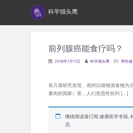
S
科学猫头鹰
k
i
p
t
o
前列腺癌能食疗吗？
m
a
2018年1月11日
科学猫头鹰
男性健
i
n
c
有几项研究发现，相对以植物源食物为
o
量肉的国家）里，人们患恶性前列 […]
n
t
e
继续阅读请订阅
健康医学专辑
,
n
员
.
t