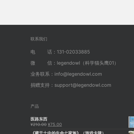
联系我们
电 话：131-02033885
微 信：legendowl（科学猫头鹰01）
业务联系：
info@legendowl.com
捐赠支持：
support@legendowl.com
产品
医路东西
原
当
¥
210.00
¥
75.00
价
前
《藏于土中的生命七家族》（游戏卡牌）