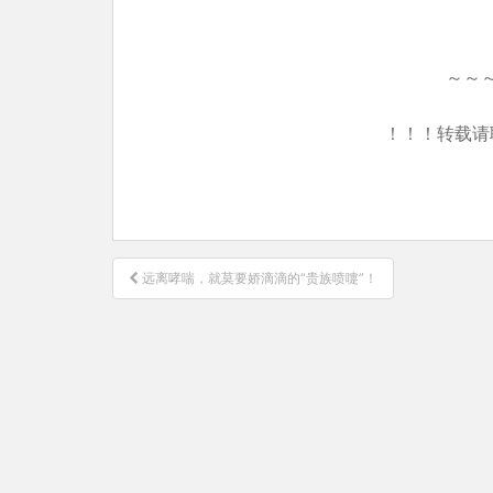
～～
！！！转载请
文
远离哮喘，就莫要娇滴滴的“贵族喷嚏”！
章
导
航