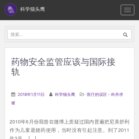
S
科学猫头鹰
TOGG
k
i
p
搜
t
索：
o
m
药物安全监管应该与国际接
a
轨
i
n
c
2018年1月11日
科学猫头鹰
医疗的误区－科舟求
o
健
n
t
e
2010年6月份我曾在微博上质疑过国内普遍把尼美舒利
n
作为儿童退烧药使用，当时没有引起注意。到了2011
t
年2月， […]