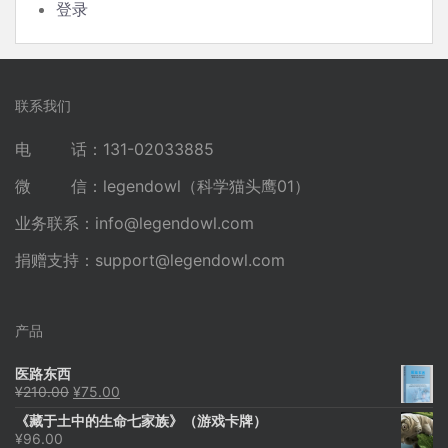
登录
联系我们
电 话：131-02033885
微 信：legendowl（科学猫头鹰01）
业务联系：
info@legendowl.com
捐赠支持：
support@legendowl.com
产品
医路东西
原
当
¥
210.00
¥
75.00
价
前
《藏于土中的生命七家族》（游戏卡牌）
为：
价
¥
96.00
¥210.00。
格