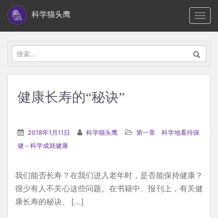
S
科学猫头鹰
TOGG
k
i
p
搜
t
索：
o
m
健康长寿的“秘诀”
a
i
n
2018年1月11日
科学猫头鹰
第一章 科学地看待保
c
健－科学成就健康
o
n
我们能否长寿？在我们进入老年时，是否能保持健康？
t
很少有人不关心这些问题。在书籍中、报刊上，有关健
e
康长寿的秘诀、 […]
n
t