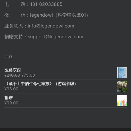
电 话：131-02033885
微 信：legendowl（科学猫头鹰01）
业务联系：
info@legendowl.com
捐赠支持：
support@legendowl.com
产品
医路东西
原
当
¥
210.00
¥
75.00
价
前
《藏于土中的生命七家族》（游戏卡牌）
为：
价
¥
96.00
¥210.00。
格
为：
捐赠
¥75.00。
¥
99.00