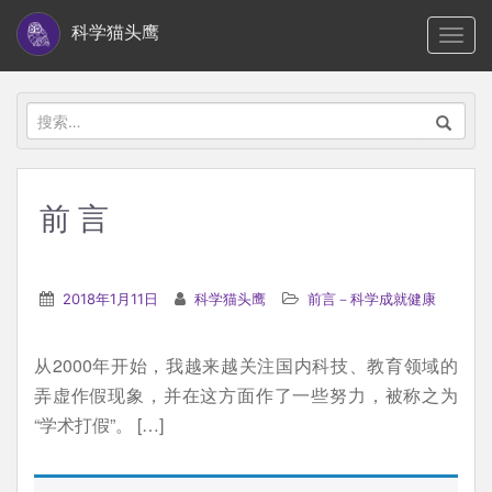
S
科学猫头鹰
TOGG
k
i
p
搜
t
索：
o
m
前 言
a
i
n
2018年1月11日
科学猫头鹰
前言－科学成就健康
c
o
从2000年开始，我越来越关注国内科技、教育领域的
n
弄虚作假现象，并在这方面作了一些努力，被称之为
t
“学术打假”。 […]
e
n
t