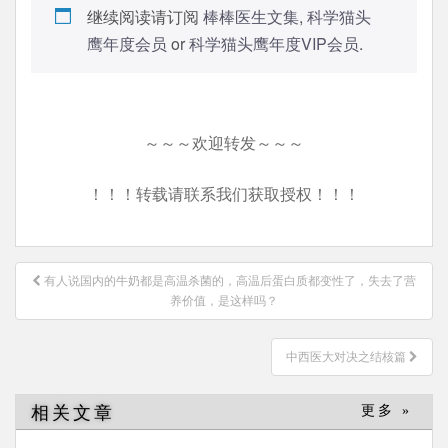
继续阅读请订阅
棒棒医生文集
,
科学猫头
鹰年度会员
or
科学猫头鹰年度VIP会员
.
～～～欢迎转发～～～
！！！转载请联系我们获取授权！！！
文
有人说国内的牛奶都是高温杀菌的，高温后蛋白质都变性了，失去了营
章
养价值，是这样吗？
导
航
中西医大对决之结核篇
相关文章
更多 »