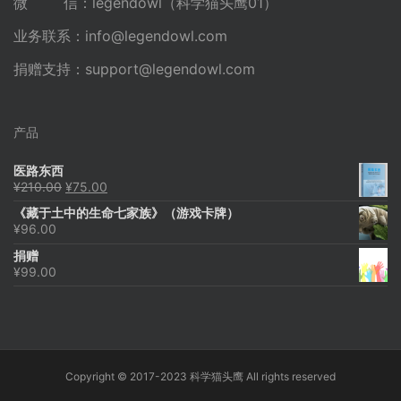
微 信：legendowl（科学猫头鹰01）
业务联系：
info@legendowl.com
捐赠支持：
support@legendowl.com
产品
医路东西
原
当
¥
210.00
¥
75.00
价
前
《藏于土中的生命七家族》（游戏卡牌）
为：
价
¥
96.00
¥210.00。
格
为：
捐赠
¥75.00。
¥
99.00
Copyright © 2017-2023 科学猫头鹰 All rights reserved