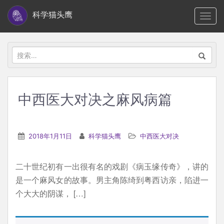
S
科学猫头鹰
TOGG
k
i
p
搜
t
索：
o
m
中西医大对决之麻风病篇
a
i
n
2018年1月11日
科学猫头鹰
中西医大对决
c
o
二十世纪初有一出很有名的戏剧《病玉缘传奇》，讲的
n
是一个麻风女的故事。男主角陈绮到粤西访亲，陷进一
t
个大大的阴谋， […]
e
n
t