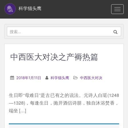
S
科学猫头鹰
TOGG
k
i
p
搜
t
索：
o
m
中西医大对决之产褥热篇
a
i
n
2018年1月11日
科学猫头鹰
中西医大对决
c
o
生日即“母难日”是古已有之的说法。元诗人白珽(1248
n
—1328)，每逢生日，抛开酒侣诗朋，独自沐浴焚香，
t
端坐 […]
e
n
t