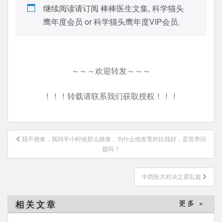
继续阅读请订阅
棒棒医生文集
,
科学猫头
鹰年度会员
or
科学猫头鹰年度VIP会员
.
～～～欢迎转发～～～
！！！转载请联系我们获取授权！！！
文
我不挑食，我同学小时候那么挑食，为什么他发育的比我好，是营养问
章
题吗？
导
航
中西医大对决之霍乱篇
相关文章
更多 »