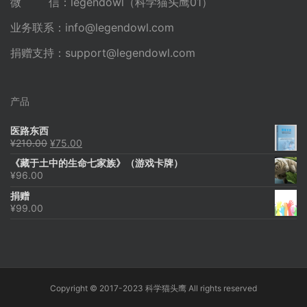
微 信：legendowl（科学猫头鹰01）
业务联系：
info@legendowl.com
捐赠支持：
support@legendowl.com
产品
医路东西
原
当
¥
210.00
¥
75.00
价
前
《藏于土中的生命七家族》（游戏卡牌）
为：
价
¥
96.00
¥210.00。
格
为：
捐赠
¥75.00。
¥
99.00
Copyright © 2017-2023 科学猫头鹰 All rights reserved