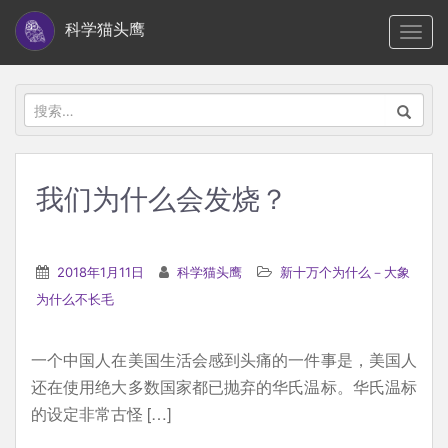
S
科学猫头鹰
TOGG
k
i
p
搜
t
索：
o
m
我们为什么会发烧？
a
i
n
2018年1月11日
科学猫头鹰
新十万个为什么－大象
c
为什么不长毛
o
n
一个中国人在美国生活会感到头痛的一件事是，美国人
t
还在使用绝大多数国家都已抛弃的华氏温标。华氏温标
e
的设定非常古怪 […]
n
t