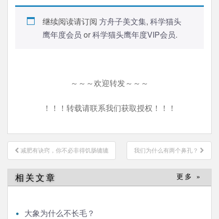
继续阅读请订阅
方舟子美文集
,
科学猫头
鹰年度会员
or
科学猫头鹰年度VIP会员
.
～～～欢迎转发～～～
！！！转载请联系我们获取授权！！！
文
减肥有诀窍，你不必非得饥肠辘辘
我们为什么有两个鼻孔？
章
导
相关文章
更多 »
航
大象为什么不长毛？