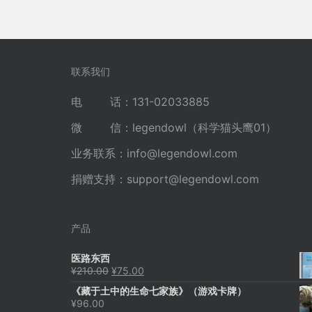
联系我们
电 话：131-02033885
微 信：legendowl（科学猫头鹰01）
业务联系：
info@legendowl.com
捐赠支持：
support@legendowl.com
产品
医路东西
原
当
¥
210.00
¥
75.00
价
前
《藏于土中的生命七家族》（游戏卡牌）
为：
价
¥
96.00
¥210.00。
格