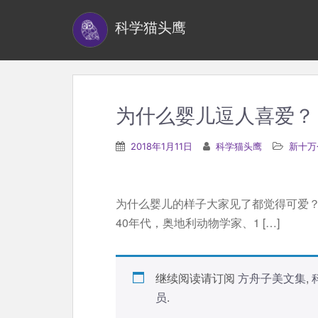
S
科学猫头鹰
k
i
p
t
o
为什么婴儿逗人喜爱？
m
a
2018年1月11日
科学猫头鹰
新十万
i
n
c
为什么婴儿的样子大家见了都觉得可爱？
o
40年代，奥地利动物学家、1 […]
n
t
e
继续阅读请订阅
方舟子美文集
,
n
员
.
t