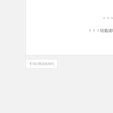
～～
！！！转载请
文
吗叮啉还能用吗
章
导
航