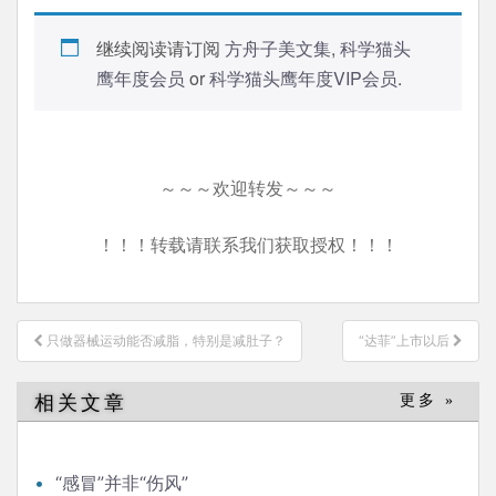
继续阅读请订阅
方舟子美文集
,
科学猫头
鹰年度会员
or
科学猫头鹰年度VIP会员
.
～～～欢迎转发～～～
！！！转载请联系我们获取授权！！！
文
只做器械运动能否减脂，特别是减肚子？
“达菲”上市以后
章
导
相关文章
更多 »
航
“感冒”并非“伤风”