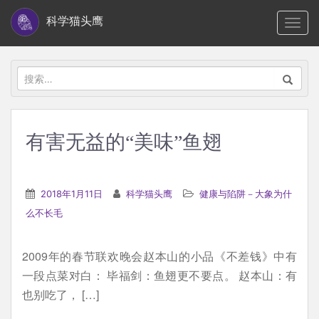
S
科学猫头鹰
TOGG
k
i
p
搜
t
索：
o
m
有害无益的“美味”鱼翅
a
i
n
2018年1月11日
科学猫头鹰
健康与陷阱－大象为什
c
么不长毛
o
n
2009年的春节联欢晚会赵本山的小品《不差钱》中有
t
一段点菜对白： 毕福剑：鱼翅更不要点。 赵本山：有
e
也别吃了， […]
n
t