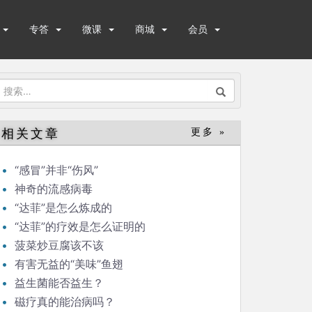
专答
微课
商城
会员
搜
索：
相关文章
更多 »
“感冒”并非“伤风”
神奇的流感病毒
“达菲”是怎么炼成的
“达菲”的疗效是怎么证明的
菠菜炒豆腐该不该
有害无益的“美味”鱼翅
益生菌能否益生？
磁疗真的能治病吗？