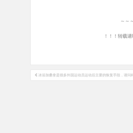
～～
！！！转载请
文
冰浴加桑拿是很多外国运动员运动后主要的恢复手段，请问
章
导
航