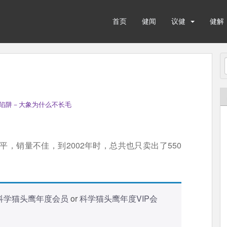
首页
健闻
议健
健解
陷阱－大象为什么不长毛
平平，销量不佳，到2002年时，总共也只卖出了550
科学猫头鹰年度会员
or
科学猫头鹰年度VIP会