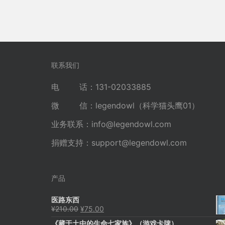
联系我们
电 话：131-02033885
微 信：legendowl（科学猫头鹰01）
业务联系：
info@legendowl.com
捐赠支持：
support@legendowl.com
产品
医路东西
原
当
¥
210.00
¥
75.00
价
前
《藏于土中的生命七家族》（游戏卡牌）