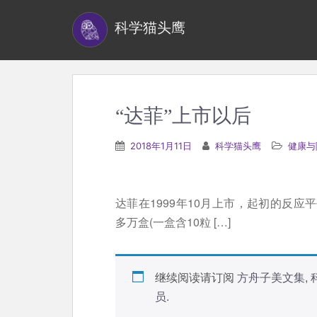
S
科学猫头鹰
k
i
p
t
o
“达菲”上市以后
m
a
2018年1月11日
科学猫头鹰
健康与
i
n
c
达菲在1999年10月上市，起初的反应
o
多万盒(一盒含10粒 […]
n
t
e
继续阅读请订阅
方舟子美文集
,
n
员
.
t