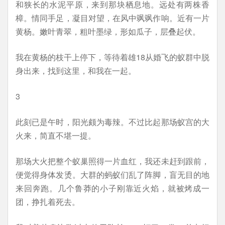
和狭长的水泥平原，来到那块栖息地。远处有两株香
樟。情同手足，凝目对望，在风中飒飒作响。近有一片
黄杨。嫩叶青翠，粗叶墨绿，形如瓜子，层叠起伏。
我在黄杨的枝干上停下，等待着雄18从婚飞的蚁群中脱
身出来，找到这里，和我在一起。
3
此刻已是午时，阳光颇为毒辣。不过比起那场蚁宫的大
火来，简直不堪一提。
那场大火把整个蚁巢照得一片血红，我还未赶到跟前，
便觉得身体发烫。大群的蚂蚁们乱了阵脚，盲无目的地
来回奔跑。几个鲁莽的小子刚靠近火焰，就被烤成一
团，挣扎着死去。