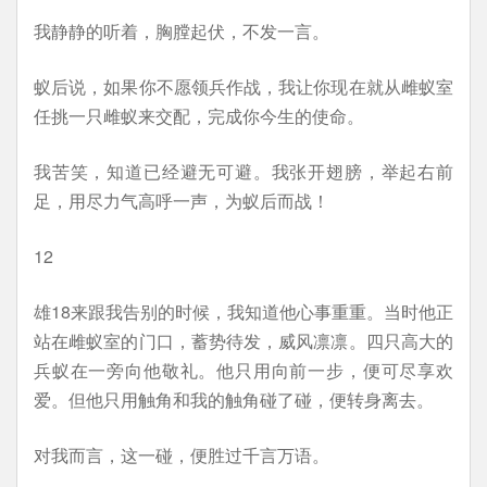
我静静的听着，胸膛起伏，不发一言。
蚁后说，如果你不愿领兵作战，我让你现在就从雌蚁室
任挑一只雌蚁来交配，完成你今生的使命。
我苦笑，知道已经避无可避。我张开翅膀，举起右前
足，用尽力气高呼一声，为蚁后而战！
12
雄18来跟我告别的时候，我知道他心事重重。当时他正
站在雌蚁室的门口，蓄势待发，威风凛凛。四只高大的
兵蚁在一旁向他敬礼。他只用向前一步，便可尽享欢
爱。但他只用触角和我的触角碰了碰，便转身离去。
对我而言，这一碰，便胜过千言万语。