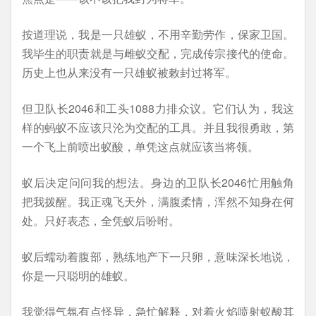
按道理说，我是一只雄蚁，不用辛勤劳作，保家卫国。
我毕生的职责就是与雌蚁交配，完成传宗接代的使命。
历史上也从来没有一只雄蚁被敕封过将军。
但卫队长2046和工头1088力排众议。它们认为，我这
样的蚂蚁不应该只沦为交配的工具。并且我很勇敢，第
一个飞上前喷出蚁酸，单凭这点就应该当将领。
蚁后决定问问我的想法。身边的卫队长2046忙用触角
把我拨醒。我正魂飞天外，满腹柔情，浑然不知身在何
处。只好表态，全凭蚁后吩咐。
蚁后蠕动着腹部，熟练地产下一只卵，意味深长地说，
你是一只聪明的雄蚁。
我觉得气氛有点怪异，急忙解释，对着火焰喷射蚁酸其