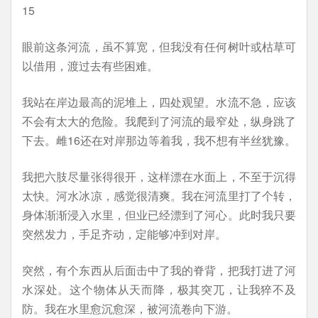
15
眼前这条河流，虽不算宽，但我没有任何树叶或枯草可
以借用，渡过去有些困难。
我站在岸边最高的泥堆上，四处观望。水流不急，应该
不会有太大的危险。我爬到了河流的最窄处，纵身跳了
下去。雌16还在对岸那边等着我，我不想有半丝犹豫。
我把六肢尽量张得很开，这样漂在水面上，不至于沉得
太快。河水冰凉，感觉很清爽。我在河流里打了个转，
身体渐渐浸入水里，但业已经漂到了河心。此时我只要
突然发力，手足齐动，定能够冲到对岸。
突然，有个东西从后面击中了我的脊背，把我打进了河
水深处。这个物体从天而降，极其突兀，让我猝不及
防。我在水里愈沉愈深，被河流卷向下游。