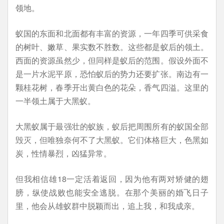
领地。
蚁国的东面和北面都有丰富的资源，一年四季可供采食
的树叶、嫩草、果实数不胜数。这些都是蚁后的领土。
西面的资源虽然少，但同样是蚁后的范围。假设外面不
是一片水泥平原，恐怕蚁后的势力还要扩张。南边有一
颗桂花树，春季开出黄白色的花朵，香气四溢。这里的
一半领土属于大黑蚁。
大黑蚁属于最强壮的蚁族，蚁后把周围所有的蚁国全部
毁灭，但唯独奈何不了大黑蚁。它们体格巨大，色黑如
炭，性情暴烈，凶猛异常。
但我相信雄18一定活着返回，因为他有两对矫健的翅
膀，纵使战败也能安全逃脱。在那个美丽的婚飞日子
里，他会从雄蚁群中脱颖而出，追上我，和我成亲。