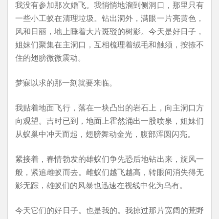
我没有参加那次婚飞。我悄悄地溜到侧洞口，那里只有
一些小工蚁在清理垃圾。钻出洞外，满眼一片亮黄色，
风和日丽，地上睡着大片斑驳的树影。今天是好日子，
姐妹们聚集在主洞口，互相梳理着绒毛和触须，按捺不
住的翅膀微微震动。
梦寐以求的那一刻就要来临。
我贴着地面飞行，落在一块凸出的岩石上，向主洞口方
向观望。吉时已到，地面上霍然涌出一股喷泉，姐妹们
从蚁巢中冲天而起，翅膀舞动金光，腹部浑圆闪亮。
紧接着，春情勃发的雄蚁们争先恐后地钻出来，旋风一
般，紧追雌蚁而去。雌蚁们越飞越高，转眼间消失得无
影无踪，雄蚁们的风暴也迅速在视线中化为乌有。
今天它们的好日子。也是我的。我掠过那片宽阔的荒野