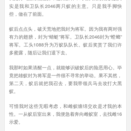
实是我和卫队长2046两只蚁的主意。只是我手脚快
些，做在了前面。
蚁后点点头，破天荒地把我封为将军。因为我有两对强
有力的翅膀，封为“蜻蜓”将军。卫队长2046封为“螳螂”
将军。工头1088升为万蚁队队长。蚁后奖赏了我们许
多蜜露，随后让我们退下去。
我那时如果清醒一点，就能够识破蚁后的险恶用心。毕
竟把雄蚁封为将军是一件很不寻常的举动。果不其然，
第二天，蚁后就把我召去，要我带领兵马去攻打大黑
蚁。
可惜我对这些无暇考虑，和雌蚁缠绵交欢是才我的本
性。一从蚁后室出来，我便急着奔向雌蚁室，去找雌16
示爱。