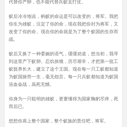
代替你产卵，也不能代替兵蚁去打仗。
蚁后冷冷地说，蚂蚁的命运是可以改变的，将军。我把
你生为雄蚁，注定了你的命，现在我把你封为将军，又
改变了你的命。现在你的命就是为了整个蚁国的生存而
战。
蚁后又换了一种委婉的语气，缓缓劝道，想当初，我寻
到这里产下蚁卵。忍饥挨饿，历尽艰辛，才把第一批工
蚁抚养长大，建立了这个王国。现在每一只工蚁都知道
为蚁国操劳一生，毫无怨言。每一只兵蚁都知道为蚁国
浴血奋战，虽死无憾。
你身为一只聪明的雄蚁，更要懂得为国家鞠躬尽瘁，死
而后已。
想想你肩上整个国家，整个蚁族的责任吧，将军。