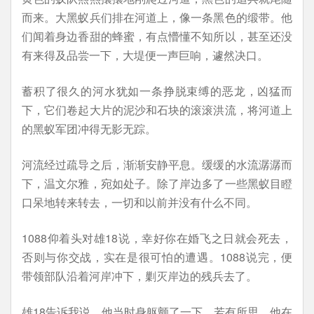
而来。大黑蚁兵们排在河道上，像一条黑色的缎带。他
们闻着身边香甜的蜂蜜，有点懵懂不知所以，甚至还没
有来得及品尝一下，大堤便一声巨响，遽然决口。
蓄积了很久的河水犹如一条挣脱束缚的恶龙，凶猛而
下，它们卷起大片的泥沙和石块的滚滚洪流，将河道上
的黑蚁军团冲得无影无踪。
河流经过疏导之后，渐渐安静平息。缓缓的水流潺潺而
下，温文尔雅，宛如处子。除了岸边多了一些黑蚁目瞪
口呆地转来转去，一切和以前并没有什么不同。
1088仰着头对雄18说，幸好你在婚飞之日就会死去，
否则与你交战，实在是很可怕的遭遇。1088说完，便
带领部队沿着河岸冲下，剿灭岸边的残兵去了。
雄18告诉我说，他当时身躯颤了一下，若有所思。他在