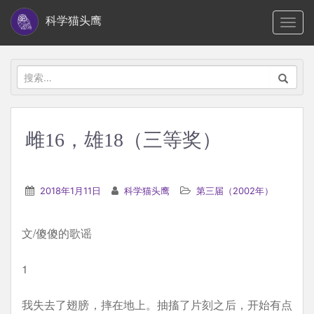
S
科学猫头鹰
TOGG
k
i
p
搜
t
索：
o
m
雌16，雄18（三等奖）
a
i
n
2018年1月11日
科学猫头鹰
第三届（2002年）
c
o
文/傻傻的歌谣
n
t
1
e
n
我失去了翅膀，摔在地上。抽搐了片刻之后，开始有点
t