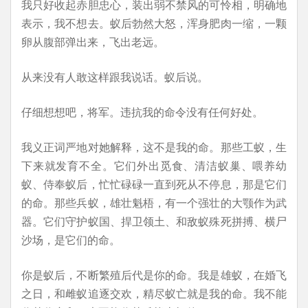
我只好收起赤胆忠心，装出弱不禁风的可怜相，明确地
表示，我不想去。蚁后勃然大怒，浑身肥肉一缩，一颗
卵从腹部弹出来，飞出老远。
从来没有人敢这样跟我说话。蚁后说。
仔细想想吧，将军。违抗我的命令没有任何好处。
我义正词严地对她解释，这不是我的命。那些工蚁，生
下来就发育不全。它们外出觅食、清洁蚁巢、喂养幼
蚁、侍奉蚁后，忙忙碌碌一直到死从不停息，那是它们
的命。那些兵蚁，雄壮魁梧，有一个强壮的大颚作为武
器。它们守护蚁国、捍卫领土、和敌蚁殊死拼搏、横尸
沙场，是它们的命。
你是蚁后，不断繁殖后代是你的命。我是雄蚁，在婚飞
之日，和雌蚁追逐交欢，精尽蚁亡就是我的命。我不能