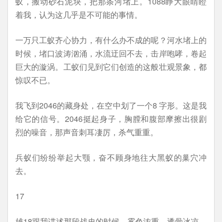
蚁，搬动砂石泥块，把那条河堵上。1088睁大眼睛瞪
着我，认为这几乎是不可能的事情。
一万只工蚁齐心协力，有什么办不成的呢？河水堵上的
时候，堵口波涛汹涌，水流迂回不去，击岸咆哮，卷起
巨大的漩涡。工蚁们见到它们创造的这般壮观景象，都
惊叹不已。
我飞到2046的藏身处，在空中划了一个8 字形。这是我
给它的信号。2046挺起身子，胸膛和腹部摩擦出很剧
烈的噪音，那声音刺耳凄厉，杀气重重。
兵蚁们纷纷举起大颚，奋不顾身地往大黑蚁的巢穴冲
去。
17
雄18跟我讲述那段战史的时候，雾色浓重，透骨冰凉。