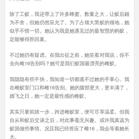
除了工蚁，我还带上了许多蜂蜜。数量之大，让蚁后颇
为不舍，但她仍然应允了。为了占领大黑蚁的领地，她
似乎不惜一切。她认为我是她遇见过的最智慧的蚂蚁，
定能够得胜回巢。
不过她仍有疑虑。在我出征之前，她笑着对我说，你不
去向雌16告别吗？她可是我们蚁国最漂亮的雌蚁。
我隐隐有些不快，我知道一切都逃不过她的手掌心。我
在雌蚁室门口和雌16告别。她的腹部更大，更丰满了，
婚飞之日，她一定是最性感的雌蚁。
其实只要前踏一步，跨进雌蚁室，便可尽享温柔。但我
自从和蚁后交谈之后，对此事毫无兴趣。或许我真该为
蚁国做些事情。况且我已经答应了雌16，我会等着她长
大。