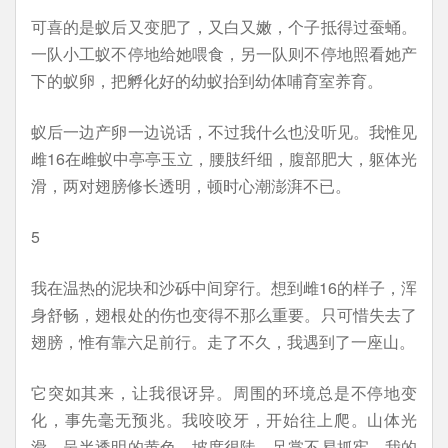
可喜的是蚁后又变肥了，又白又嫩，个子抵得过蚕蛹。
一队小工蚁不停地给她喂食，另一队则不停地照看她产
下的蚁卵，把孵化好的幼蚁抬到幼体哺育室养育。
蚁后一边产卵一边说话，不过我什么也没听见。我惟见
雌16在雌蚁中亭亭玉立，腰肢纤细，腹部肥大，躯体光
滑，两对翅膀修长透明，顿时心潮澎湃不已。
5
我在温热的泥块和沙砾中间穿行。想到雌16的样子，浑
身舒畅，翅根处的伤也变得不那么重要。只可惜失去了
翅膀，惟有靠六足前行。走了不久，我遇到了一座山。
它突如其来，让我很讶异。周围的环境总是不停地变
化，事先毫无预兆。我咬咬牙，开始往上爬。山体光
滑，呈半透明的黄色，坡度很陡，足掌不易抓牢。我的