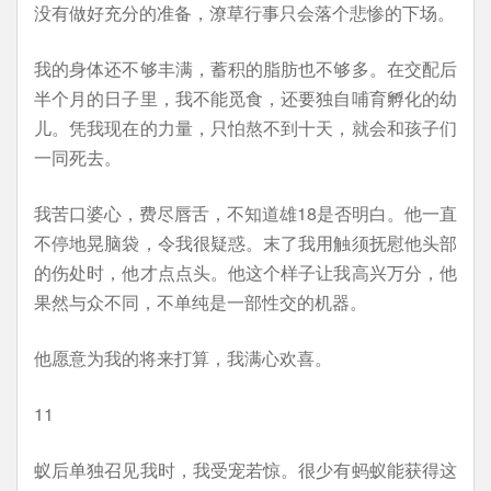
没有做好充分的准备，潦草行事只会落个悲惨的下场。
我的身体还不够丰满，蓄积的脂肪也不够多。在交配后
半个月的日子里，我不能觅食，还要独自哺育孵化的幼
儿。凭我现在的力量，只怕熬不到十天，就会和孩子们
一同死去。
我苦口婆心，费尽唇舌，不知道雄18是否明白。他一直
不停地晃脑袋，令我很疑惑。末了我用触须抚慰他头部
的伤处时，他才点点头。他这个样子让我高兴万分，他
果然与众不同，不单纯是一部性交的机器。
他愿意为我的将来打算，我满心欢喜。
11
蚁后单独召见我时，我受宠若惊。很少有蚂蚁能获得这