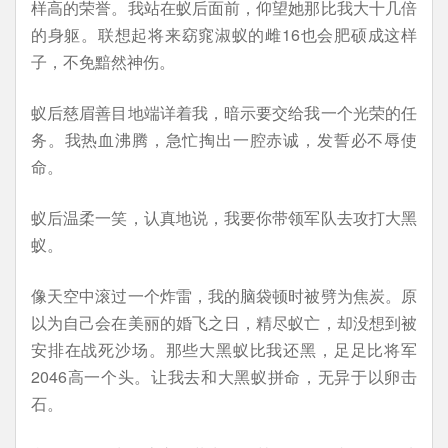
样高的荣誉。我站在蚁后面前，仰望她那比我大十几倍
的身躯。联想起将来窈窕淑蚁的雌16也会肥硕成这样
子，不免黯然神伤。
蚁后慈眉善目地端详着我，暗示要交给我一个光荣的任
务。我热血沸腾，急忙掏出一腔赤诚，发誓必不辱使
命。
蚁后温柔一笑，认真地说，我要你带领军队去攻打大黑
蚁。
像天空中滚过一个炸雷，我的脑袋顿时被劈为焦炭。原
以为自己会在美丽的婚飞之日，精尽蚁亡，却没想到被
安排在战死沙场。那些大黑蚁比我还黑，足足比将军
2046高一个头。让我去和大黑蚁拼命，无异于以卵击
石。