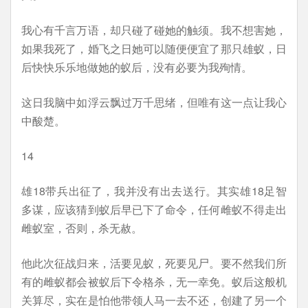
我心有千言万语，却只碰了碰她的触须。我不想害她，
如果我死了，婚飞之日她可以随便便宜了那只雄蚁，日
后快快乐乐地做她的蚁后，没有必要为我殉情。
这日我脑中如浮云飘过万千思绪，但唯有这一点让我心
中酸楚。
14
雄18带兵出征了，我并没有出去送行。其实雄18足智
多谋，应该猜到蚁后早已下了命令，任何雌蚁不得走出
雌蚁室，否则，杀无赦。
他此次征战归来，活要见蚁，死要见尸。要不然我们所
有的雌蚁都会被蚁后下令格杀，无一幸免。蚁后这般机
关算尽，实在是怕他带领人马一去不还，创建了另一个