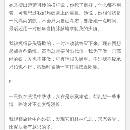
她又摆出楚楚可怜的模样说，你死了倒好，什么都不用
管。可曾想过我们雌蚁身上的重担。她说，她相信我是
一只高尚的蚁，不会只为自己考虑，要给她一点时间。
最后还用一对触角含情脉脉地摩娑我的头顶。
我被摸得昏头昏脑的，一时冲动就答应下来。现在回想
起颇有些后悔。高尚总是要付出代价，我为了做一只高
尚的蚁，爱也不能做，可真谓损失惨重。不过我不应承
只怕也不行，我当时被她一掌打得接近阳痿。
9
一只蚁在荒漠中跋涉，实在是寂寞难熬。胡乱想一些事
情，路途才不会变得漫长。
我观察旅途中的沙砾，发现它们林林总总，形态各异，
比泥块要有意思的多。