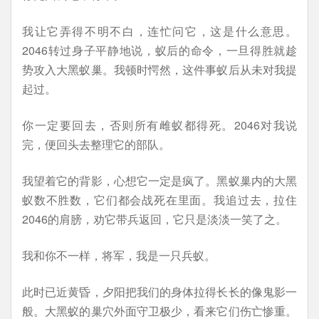
我让它弄得不明不白，连忙问它，这是什么意思。
2046转过身子平静地说，蚁后的命令，一旦得胜就趁
势攻入大黑蚁巢。我顿时愕然，这件事蚁后从未对我提
起过。
你一定要回去，否则所有雌蚁都得死。2046对我说
完，便回头去整理它的部队。
我望着它的背影，心想它一定是疯了。黑蚁巢内的大黑
蚁数不胜数，它们都会战死在里面。我追过去，拉住
2046的肩膀，劝它带兵返回，它只是淡淡一笑了之。
我和你不一样，将军，我是一只兵蚁。
此时已近黄昏，夕阳把我们的身体拉得长长的像鬼影一
般。大黑蚁的巢穴外面守卫极少，看来它们伤亡惨重。