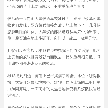
他头顶的草叶上结满露水，不堪重荷地弯着腰。
蚁后的士兵们向大黑蚁的巢穴冲过去，被护卫蚁巢的黑
蚁兵们发现，双方短兵相接之后，地上留下了十几具缺
胳膊断腿的尸体。大黑蚁的部队迅速从巢穴中涌出来，
像一股石油在地上蔓延开。它们以一敌二，骁勇异常。
兵蚁们没有恋战，雄18在空中指挥它们依次后撤，地面
上黄色的蚁队烟雾般朝南面飘去。蚁队跑得很分散，满
山遍野都是密密麻麻的蚁流。
雄18飞到河边，河道上已经摆满了蜂蜜。水位上涨得很
快，大堤开始猛烈地颤抖。雄18一面叫上游的工蚁们尽
力加固河堤，一面飞来飞去焦急地催促着兵蚁队快速通
过河道。
黄色的蚁队熙熙攘攘地刚爬过河道，黑色的追兵就尾随