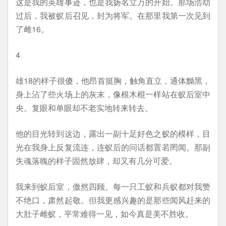
这是我的英雄事迹，也是我扬名立万的开始。那场浩劫
过后，我被蚁后召见，封为将军。在那里我第一次见到
了雌16。
4
雄18的样子很傻，他昂首挺胸，触角直立，通体黝黑，
身上沾了些火场上的灰末，像根木棍一样站在蚁后室中
央。复眼和单眼却不老实地转来转去。
他的目光转到这边，露出一副十足好色之蚁的模样，目
光在我身上反复流连，连蚁后的问话都置若罔闻。那副
失魂落魄的样子固然放肆，却又有几分可爱。
我来到蚁后室，傲然四顾。每一只工蚁和兵蚁都对我赞
不绝口，肃然起敬。但我更感兴趣的是那些闻风赶来的
大肚子雌蚁，平常难得一见，如今真是美不胜收。