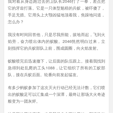
我对着从身边跑过去的卫队长2046打了一拳，差点把
它的牙齿打落。它是一只体型魁梧的兵蚁，被吓傻了，
手足无措。它用头上大颚凶猛地顶着我，焦躁地问道，
怎么办？
我没有时间回答他，只是尽我所能，拔地而起，飞到火
焰旁，奋力喷出体内的蚁酸。2046恍然明白过来，立
刻指挥它的兵蚁部队上前，围成圆圈，向火焰发射。
蚁酸喷完后迅速撤下，让后面的队伍跟上。接着我找到
急得到处乱爬的工头1088，让它组织了所有的工蚁部
队，接在兵蚁后面。轮番向前发起猛攻。
有多少蚂蚁参加了这次灭火行动已经无法计数，它们喷
出的蚁酸足可以汇集成一个深潭，最终让那场大火奇迹
般变为一团灰烬。