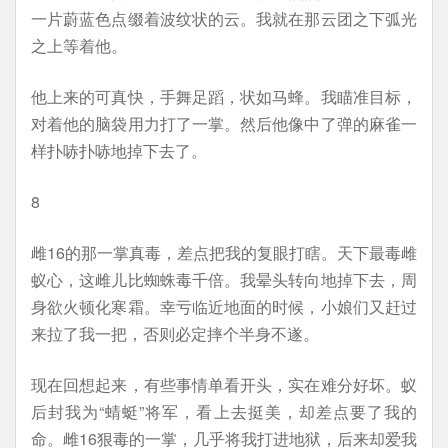
一片蔚蓝色点缀着波纹状的云。我就在那云团之下弧光
之上等着他。
他上来的可真快，手舞足蹈，状如马蜂。我瞄准目标，
对着他的脑袋用力打了一掌。然后他像中了弹的麻雀一
样扑哧扑哧地掉下去了。
8
雌16的那一掌真毒，差点把我的复眼打瞎。天下最毒雌
蚁心，这雌儿比蜘蛛毒千倍。我晕头转向地掉下去，周
身欲火顿化寒霜。幸亏临近地面的时候，小娘们又赶过
来拉了我一把，否则必定摔个半身不遂。
现在回想起来，有些事情单看开头，实在难分好坏。蚁
后封我为“蜻蜓”将军，看上去挺美，却差点要了我的
命。雌16狠毒的一掌，几乎将我打进地狱，后来却爱我