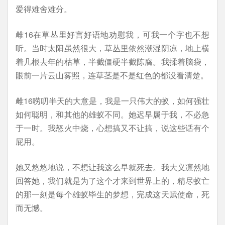
爱得难舍难分。
雌16在草丛里好言好语地劝慰我，可我一个字也不想
听。当时太阳虽然很大，草丛里依然潮湿阴凉，地上横
着几根去年的枯草，半截僵硬半截陈腐。我揉着脑袋，
眼前一片云山雾照，连草茎是不是红色的都没看清楚。
雌16唠叨半天的大意是，我是一只伟大的蚁，如何强壮
如何聪明，和其他的雄蚁不同。她迟早属于我，不必急
于一时。我怒火中烧，心想搞又不让搞，说这些话有个
屁用。
她又悠悠地说，不想让我这么早就死去。我大义凛然地
回答她，我们就是为了这个才来到世界上的，精尽蚁亡
的那一刻是每个雄蚁毕生的梦想，完成这天赋使命，死
而无憾。