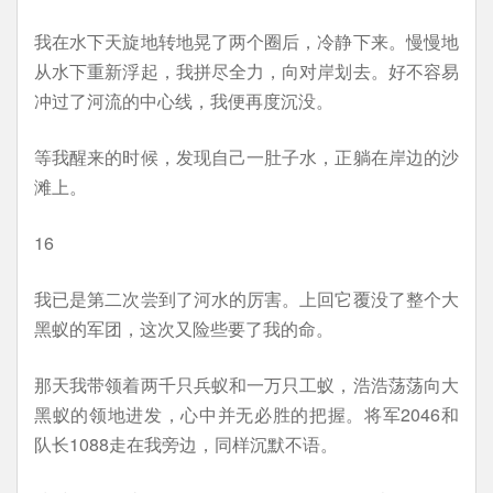
我在水下天旋地转地晃了两个圈后，冷静下来。慢慢地
从水下重新浮起，我拼尽全力，向对岸划去。好不容易
冲过了河流的中心线，我便再度沉没。
等我醒来的时候，发现自己一肚子水，正躺在岸边的沙
滩上。
16
我已是第二次尝到了河水的厉害。上回它覆没了整个大
黑蚁的军团，这次又险些要了我的命。
那天我带领着两千只兵蚁和一万只工蚁，浩浩荡荡向大
黑蚁的领地进发，心中并无必胜的把握。将军2046和
队长1088走在我旁边，同样沉默不语。