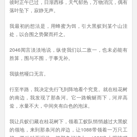
彼时正午已过，日渐西移，天气郁热，万物消沉，偶有
落叶坠下，寂静无声。
我最初的想法是，用蜂蜜为饵，引大黑蚁到某个山洼
处，以合围之势聚而歼之。
2046闻言淡淡地说，纵使我们以二敌一，也未必能有
胜算，围与不围，于事无补。
我骇然哑口无言。
行至半路，我决定先行飞到阵地看个究竟。就在桂花树
的南边，我发现了那条河。它一路蜿蜒而下，河岸高
耸，水量不大，中间夹有白色的泡沫。
我让兵蚁们藏在桂花树下，领着工蚁队悄悄越过大黑蚁
的领地，来到那条河的岸边，让1088带领着一万只工