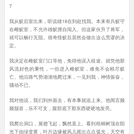
7
我从蚁后室出来，听说雄18在到处找我。本来有兵蚁守
在雌蚁室，不允许雄蚁擅自闯入。但这家伙升了将军，
就可以畅行无阻。很奇怪蚁后居然会做出这么荒谬的决
定。
我决定在雌蚁室门口等他，免得他误入歧途。就凭他那
风流好色的秉性，一但进入雌蚁室，难免不会精尽蚁
亡。他沿路气势汹汹地爬过来，一见到我，神情振奋，
骚动不已。
我对他说，我们到外面去，有本事就追上来。他闻言频
频颔首，乐不可支，腹部底下那东西硬硬地发亮。
我爬出洞口，展翅飞起，飘然直上。看到梧桐树顶在阳
光下由绿变黄，叶片边缘被风儿摇出点点弧光，天空有