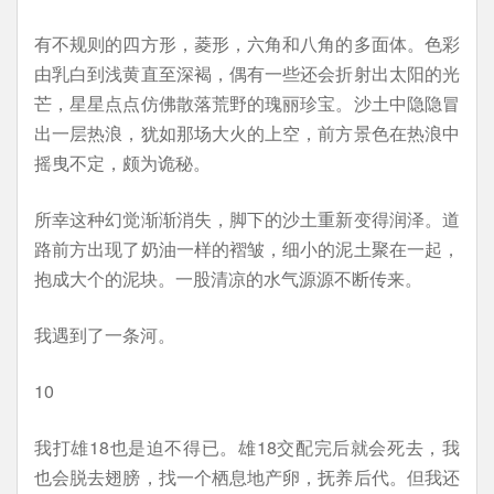
有不规则的四方形，菱形，六角和八角的多面体。色彩
由乳白到浅黄直至深褐，偶有一些还会折射出太阳的光
芒，星星点点仿佛散落荒野的瑰丽珍宝。沙土中隐隐冒
出一层热浪，犹如那场大火的上空，前方景色在热浪中
摇曳不定，颇为诡秘。
所幸这种幻觉渐渐消失，脚下的沙土重新变得润泽。道
路前方出现了奶油一样的褶皱，细小的泥土聚在一起，
抱成大个的泥块。一股清凉的水气源源不断传来。
我遇到了一条河。
10
我打雄18也是迫不得已。雄18交配完后就会死去，我
也会脱去翅膀，找一个栖息地产卵，抚养后代。但我还