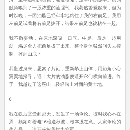
触角嗅到了一股浓重的油腥气，我蓦然警觉起来，但为
时以晚，一团油脂已经牢牢地粘住了我的右前足。我用
左前足试着将右前足拔开，结果左前足也被粘在一起。
我不敢妄动，在原地深吸一口气。中足、后足一起用
劲，竭尽全力把前足拔了出来。整个身体猛然间失去控
制，掉到山底下。
我翻过身来，思索了片刻，重新攀上山体，用触角小心
翼翼地探寻，遇上大片的油脂便避开它们横向前进。终
于，我越过了这座山，轻轻踏上对面的黄土地。
6
我在蚁后室受封那天，发生了一场争论。彼时我心不在
焉，频频对着雌16暗送秋波，根本没在意。大家争论的
焦点是——该不该把我封为将军。