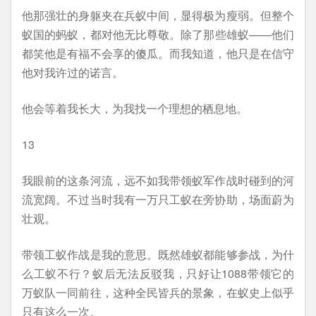
他那强壮的身躯夹在兵蚁中间，显得极为瘦弱。但整个
蚁国的蚂蚁，都对他无比尊敬。除了那些雄蚁——他们
都笑他是有福不会享的傻瓜。而我知道，他只是在信守
他对我许过的诺言。
他会等着我长大，为我找一个理想的栖息地。
13
我眼前的这条河流，远不如我带领蚁军作战时碰到的河
流宽阔。不过当时我有一万只工蚁在旁协助，场面蔚为
壮观。
带领工蚁作战是我的意思。既然雄蚁都能够参战，为什
么工蚁不行？蚁后无法反驳我，只好让1088带领它的
万蚁队一同前往，这种全民皆兵的景象，在蚁史上似乎
只有这么一次。