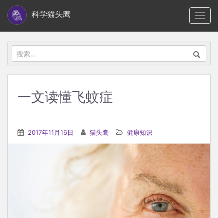
S
科学猫头鹰
TOGG
k
i
p
搜
t
索：
o
m
一文读懂飞蚊症
a
i
n
2017年11月16日
猫头鹰
健康知识
c
o
n
t
e
n
t