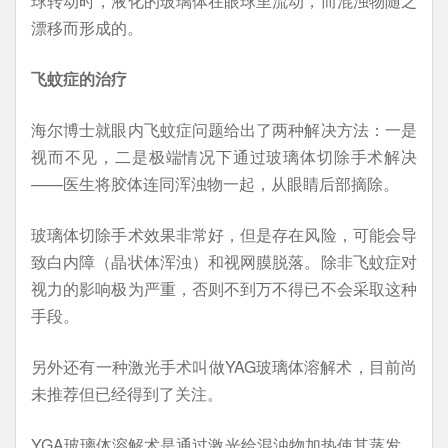
球转动时，液化的玻璃体在眼球里流动，而混浊物随之
漂移而形成的。
飞蚊症的治疗
海尔博士就眼内飞蚊症问题给出了两种解决方法：一是
视而不见，二是极端情况下通过玻璃体切除手术解决
——医生将胶体连同浑浊物一起，从眼睛后部摘除。
玻璃体切除手术效果非常好，但是存在风险，可能会导
致白内障（晶状体浑浊）和视网膜脱落。除非飞蚊症对
视力的影响极为严重，否则不到万不得已不会采取这种
手段。
另外还有一种激光手术叫做YAG玻璃体溶解术，目前尚
未推荐但已经得到了关注。
YGA玻璃体溶解术是通过激光给混浊物加热使其蒸发。