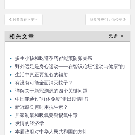
文
只要青春不要痘
膳食补充剂：蒲公英
章
导
相关文章
更多 »
航
多生小孩和吃避孕药都能预防卵巢癌
野外远足是身心运动——在智识论坛“运动与健康”的
发言
生活中真正要担心的辐射
有没有可能全面消灭蚊子？
详解关于新冠溯源的四个关键问题
中国能通过“群体免疫”走出疫情吗?
新冠感染何时用抗生素？
居家制氧和吸氧要警惕氧中毒
发情的经济学
本届政府对中华人民共和国的方针