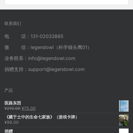
联系我们
电 话：131-02033885
微 信：legendowl（科学猫头鹰01）
业务联系：
info@legendowl.com
捐赠支持：
support@legendowl.com
产品
医路东西
原
当
¥
210.00
¥
75.00
价
前
《藏于土中的生命七家族》（游戏卡牌）
为：
价
¥
96.00
¥210.00。
格
为：
捐赠