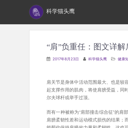
S
科学猫头鹰
k
i
p
t
o
“肩”负重任：图文详
m
a
2017年8月23日
科学猫头鹰
健康
i
n
c
肩关节是身体中活动范围最大、也是较
o
起支撑作用的肌肉，将使肩膀受益，同
n
尔夫球杆或举手过顶。
t
e
而有一种被称为“肩部撞击综合征”的肩
n
肩膀柔韧性差和运动模式损伤的结果；
t
能帮你保持肩膀的力量和柔韧性，这也