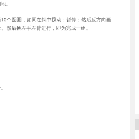
朝地。
10个圆圈，如同在锅中搅动；暂停；然后反方向画
上。然后换左手左臂进行，即为完成一组。
铃。