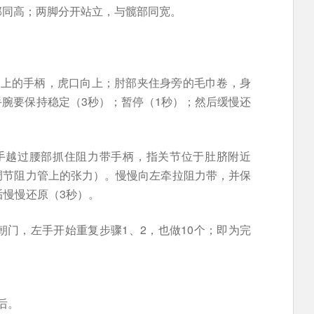
部同高；两脚分开站立，与髋部同宽。
带上的手柄，虎口向上；肘部夹住身旁的毛巾卷，身
腕要保持稳定（3秒）；暂停（1秒）；然后缓慢还
手越过腰部抓住阻力带手柄，指关节位于肚脐附近
调节阻力管上的张力）。慢慢向左牵拉阻力带，并保
后慢慢还原（3秒）。
朝门，左手开始重复步骤1、2，也做10个；即为完
后。