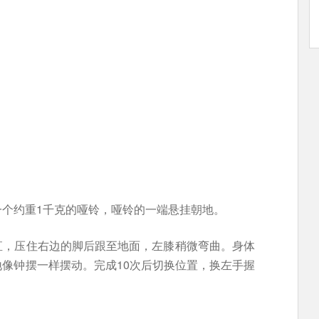
一个约重1千克的哑铃，哑铃的一端悬挂朝地。
直，压住右边的脚后跟至地面，左膝稍微弯曲。身体
像钟摆一样摆动。完成10次后切换位置，换左手握