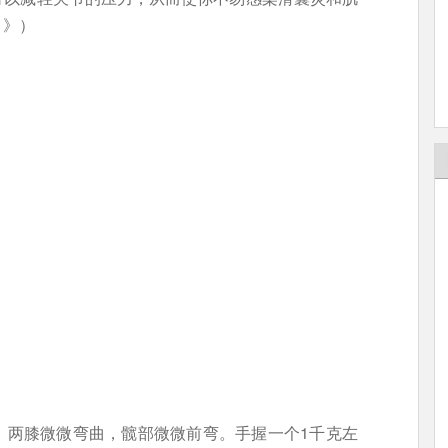
？
》）
；两膝微微弯曲，髋部微微前弯。手握一个1千克左