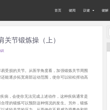
首页
健闻
议健
健解
解肩关节锻炼操（上）
知识
容易受损的关节。从医学角度看，加强锻炼关节周围
时还能逐步拓宽肩部运动范围，使你可以轻松挥动高
部疾病，会使你无法完成上述动作，这种疾病通常是
而合理的锻炼可以预防这种情况的发生。另外，锻炼
可以减轻关节的压力，从而使你不易感染滑囊炎和肌