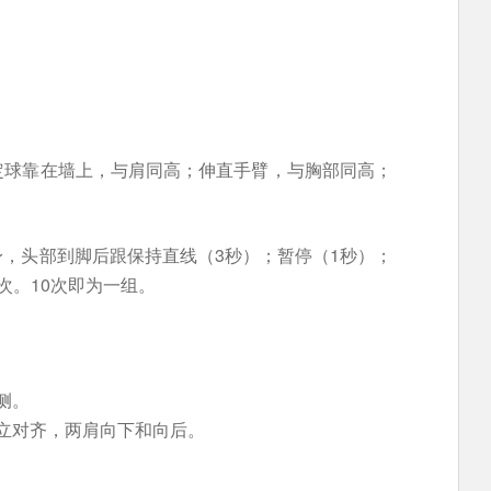
定球靠在墙上，与肩同高；伸直手臂，与胸部同高；
，头部到脚后跟保持直线（3秒）；暂停（1秒）；
次。10次即为一组。
侧。
立对齐，两肩向下和向后。