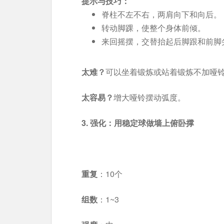
提示与技巧：
脊柱不左不右，两肩向下和向后。
转动脚踝，使整个身体前倾。
来回摇摆，交替抬起后脚跟和前脚
太难？
可以坐着锻炼或站着锻炼不加哑
太容易？
增大哑铃摆动弧度。
3. 强化：用稳定球做墙上俯卧撑
重复
：10个
组数
：1~3