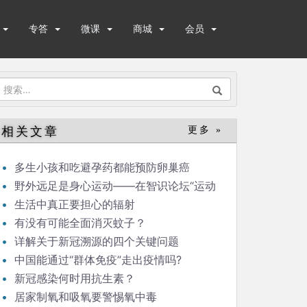
专答
微课
商城
会员
搜
索：
相关文章
更多 »
多生小孩和吃避孕药都能预防卵巢癌
野外远足是身心运动——在智识论坛“运动
与健康”的发言
生活中真正要担心的辐射
有没有可能全面消灭蚊子？
详解关于新冠溯源的四个关键问题
中国能通过“群体免疫”走出疫情吗?
新冠感染何时用抗生素？
居家制氧和吸氧要警惕氧中毒