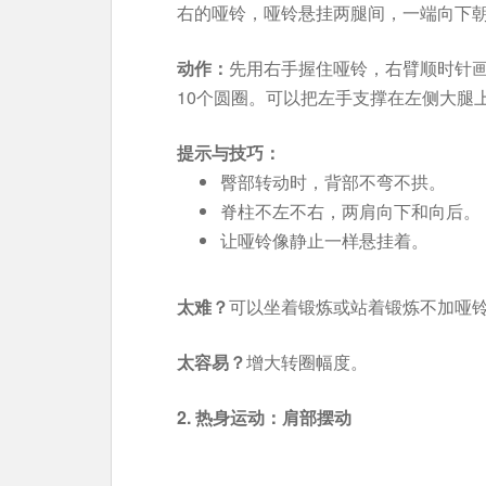
右的哑铃，哑铃悬挂两腿间，一端向下
动作：
先用右手握住哑铃，右臂顺时针画
10个圆圈。可以把左手支撑在左侧大腿
提示与技巧：
臀部转动时，背部不弯不拱。
脊柱不左不右，两肩向下和向后。
让哑铃像静止一样悬挂着。
太难？
可以坐着锻炼或站着锻炼不加哑
太容易？
增大转圈幅度。
2. 热身运动：肩部摆动