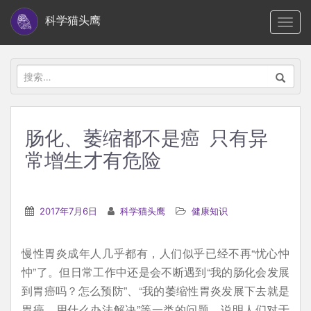
S
科学猫头鹰
TOGG
k
i
p
搜
t
索：
o
m
肠化、萎缩都不是癌 只有异
a
常增生才有危险
i
n
c
2017年7月6日
科学猫头鹰
健康知识
o
n
t
慢性胃炎成年人几乎都有，人们似乎已经不再“忧心忡
e
忡”了。但日常工作中还是会不断遇到“我的肠化会发展
n
到胃癌吗？怎么预防”、“我的萎缩性胃炎发展下去就是
t
胃癌，用什么办法解决”等一类的问题，说明人们对于