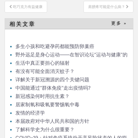
文
吃巧克力有益健康
肩膀疼可能是什么病？
章
导
相关文章
更多 »
航
多生小孩和吃避孕药都能预防卵巢癌
野外远足是身心运动——在智识论坛“运动与健康”的
发言
生活中真正要担心的辐射
有没有可能全面消灭蚊子？
详解关于新冠溯源的四个关键问题
中国能通过“群体免疫”走出疫情吗?
新冠感染何时用抗生素？
居家制氧和吸氧要警惕氧中毒
发情的经济学
本届政府对中华人民共和国的方针
了解科学史为什么很重要？
COVID-19：针对免疫系统处于高风险状态的人的指