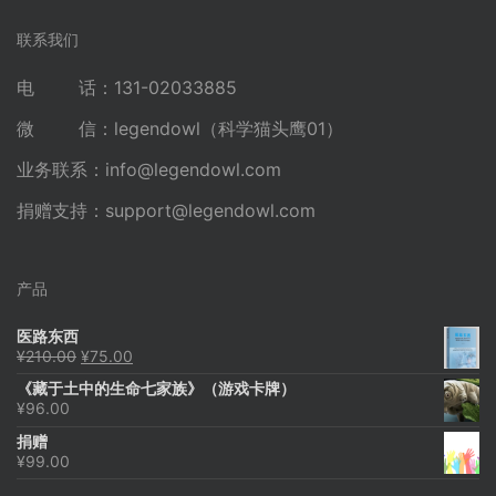
联系我们
电 话：131-02033885
微 信：legendowl（科学猫头鹰01）
业务联系：
info@legendowl.com
捐赠支持：
support@legendowl.com
产品
医路东西
原
当
¥
210.00
¥
75.00
价
前
《藏于土中的生命七家族》（游戏卡牌）
为：
价
¥
96.00
¥210.00。
格
为：
捐赠
¥75.00。
¥
99.00