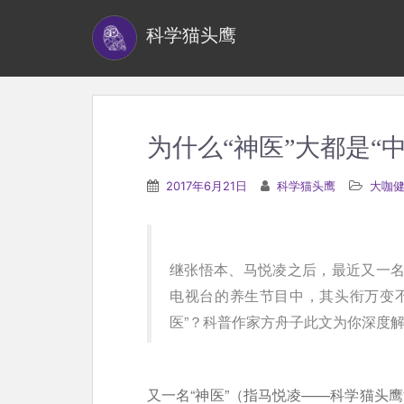
S
科学猫头鹰
k
i
p
t
o
为什么“神医”大都是“中
m
a
2017年6月21日
科学猫头鹰
大咖
i
n
c
继张悟本、马悦凌之后，最近又一名
o
电视台的养生节目中，其头衔万变不
n
医”？科普作家方舟子此文为你深度
t
e
n
又一名“神医”（指马悦凌——科学猫头
t