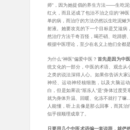
师”，因为她提倡的养生方法——生吃
红火，而且还成了包治不治之症的“神医
单的病，而治疗的方法仍然以生吃泥鳅
射液。她要攻克的下一个目标是艾滋病，
然治疗方法千奇百怪，喝芒硝、吃蹄膀
根据中医理论，至少在名义上他们全都
为什么“神医”偏爱中医？
首先是因为中
统文化的一部分，中医的术语、观念从小就
之类的说法深得人心。如果你告诉大家
神经、运动神经核细胞，以及大脑运动
白，但是如果说“渐冻人”是“身体过度受
就为身体升温、回暖、化冻不就行了嘛…
人能懂，听上去像是那么回事，而其治疗
似乎很顺理成章了。
只要用几个中医术语编一套说辞，就俨然