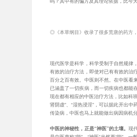
吗？其中有的偏方及其理论依据，比今天
◎《本草纲目》收录了很多荒唐的药方，
现代医学是科学，科学受制于自然规律
有效的治疗方法，即使对已有有效的治
百分之百有效。中医则不然。在中医看
已涵盖了一切疾病，而一切疾病也都能
现在都有相应的中医治疗方法，比如科班的
肾阴虚”、“湿热浸淫”，可以据此开出
传染病，中医也马上就能做出病因病机
中医的神秘性，正是“神医”的土壤。
现
是中医声称“能”，“神医”当然更“能”