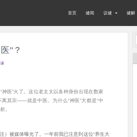
首页
健闻
议健
健解
医”？
健谈
“神医”火了。这位老太太以各种身份出现在数家
离其宗——就是中医。为什么“神医”大都是“中
解析。
鹰注）被媒体曝光了。一年前我已注意到这位“养生大