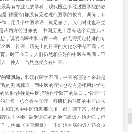
是最具有专业性的学科，现代医生不经过医学院的教
是“神医”们都没有受过现代医学的教育、训练，都
著作，用几个中医术语，就足够了。人们对此也不觉
是从西方传过来的，中国历史上哪有这个玩意儿？
梦想，说明当医生和当官一样，都无需受过特殊的专
至名医、神医。历史上的神医的文化水平都不高，今
教育。时至今日，人们仍然相信好的中医在民间，不
高人、神人，当然也就会有神医。
”的避风港。
和现代医学不同，中医的理论本来就是
客观的判断标准，而中医的疗法也没有必须用科学方
的体系”往往是中医拒绝科学验证的借口，“神医”当
露的时候，总会有在医疗、科研机构任职的中医出来
史上和现实中中医流派那么多，都自诩正宗，彼此都
招牌呢？“神医”最受诟病的是他们靠偏方治大病，但
著作，例如《本草纲目》，里面治大病的偏方还会少