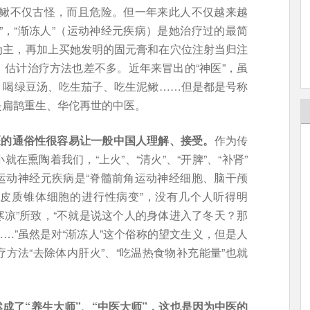
泥鳅不仅古怪，而且危险。但一年来此人不仅越来越
”，“渐冻人”（运动神经元疾病）是她治疗过的最简
为主，再加上买她发明的固元膏和在穴位注射当归注
估计治疗方法也差不多。近年来冒出的“神医”，虽
、喝绿豆汤、吃生茄子、吃生泥鳅……但是都是号称
是扁鹊重生、华佗再世的中医。
医的通俗性很容易让一般中国人理解、接受。
作为传
在熏陶着我们，“上火”、“清火”、“开脾”、“补肾”
运动神经元疾病是“脊髓前角运动神经细胞、脑干颅
皮质锥体细胞的进行性病变”，没有几个人听得明
寒凉”所致，“不就是说这个人的身体进入了冬天？那
…”虽然是对“渐冻人”这个俗称的望文生义，但是人
方法“去除体内肝火”、“吃温热食物补充能量”也就
成了“养生大师”、“中医大师”，这也是因为中医的