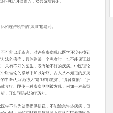
的“神医”所提倡的，还要荒唐得多。
比如连传说中的“凤凰”也是药。
，不可能出现奇迹。对许多疾病现代医学还没有找到
疗方法的疾病，具体到某一个患者时，也不能保证就
来，只有不好的医生，没有治不好的疾病。中医理论
在中医理论的指导下加以治疗。古人从不知道的疾病
中医认为“渐冻人”是“脾胃虚损”、“脾肾虚损”、“肝
中药或食疗。即使一种疾病刚刚被发现，例如一种新型
分析，开出预防或治疗药方。
代医学不能为健康提供捷径，不能治愈许多疾病，但
。一般的中国人虽然平时有病还是以上正规医院看西医为