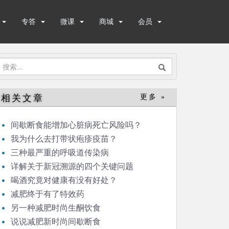
专答
微课
商城
会员
搜
索：
相关文章
更多 »
间歇断食能增加心脏病死亡风险吗？
我为什么去打带状疱疹疫苗？
三种最严重的呼吸道传染病
详解关于新冠溯源的四个关键问题
喝酒究竟对健康有没有好处？
减肥终于有了特效药
另一种减肥时尚生酮饮食
说说减肥新时尚间歇断食