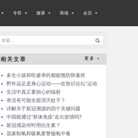
专答
微课
商城
会员
搜
索：
相关文章
更多 »
多生小孩和吃避孕药都能预防卵巢癌
野外远足是身心运动——在智识论坛“运动
与健康”的发言
生活中真正要担心的辐射
有没有可能全面消灭蚊子？
详解关于新冠溯源的四个关键问题
中国能通过“群体免疫”走出疫情吗?
新冠感染何时用抗生素？
居家制氧和吸氧要警惕氧中毒