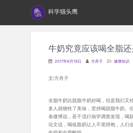
S
科学猫头鹰
k
i
p
t
o
牛奶究竟应该喝全脂还
m
a
2017年6月19日
方舟子
健康知识
i
n
文/方舟子
c
o
n
全脂牛奶比脱脂牛奶好喝，但是我们又
t
多人就牺牲了美味，坚持喝脱脂牛奶。
e
条微博说，若干流行病学调查发现，喝
n
论文说，喝低脂奶让人不觉得饱，人们
t
牛奶和全脂酸奶。