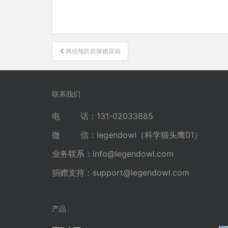
文
两招预防前驱糖尿病
章
导
航
联系我们
电 话：131-02033885
微 信：legendowl（科学猫头鹰01）
业务联系：
info@legendowl.com
捐赠支持：
support@legendowl.com
产品