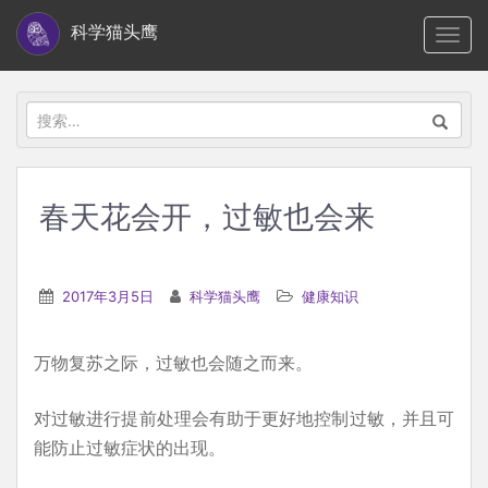
S
科学猫头鹰
TOGG
k
i
p
搜
t
索：
o
m
春天花会开，过敏也会来
a
i
n
2017年3月5日
科学猫头鹰
健康知识
c
o
万物复苏之际，过敏也会随之而来。
n
t
对过敏进行提前处理会有助于更好地控制过敏，并且可
e
能防止过敏症状的出现。
n
t