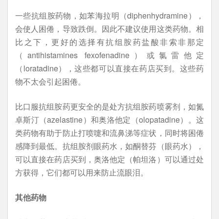
一些抗组胺药物，如苯海拉明（diphenhydramine），
会使人困倦，导致跌倒。因此不建议使用这类药物。相
比之下，更好的选择有抗组胺药盐酸非索非那定
（antihistamines fexofenadine）或氯雷他定
（loratadine），这些都可以直接在药店买到。这些药
物不太会引起困倦。
比口服抗组胺药更安全的是处方抗组胺药喷雾剂，如氮
卓斯汀（azelastine）和奥洛他定（olopatadine）。这
类药物有助于防止打喷嚏和流鼻涕等症状，同时将困倦
感降到最低。抗组胺剂眼药水，如酮替芬（眼药水），
可以直接在药店买到，奥洛他定（帕坦洛）可以通过处
方获得，它们都可以用来防止流眼泪。
其他药物