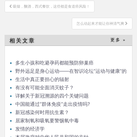
文
吸烟，酗酒，西式餐饮，这些都是食道癌风险！
章
导
怎么动起来才能让你神清气爽
航
相关文章
更多 »
多生小孩和吃避孕药都能预防卵巢癌
野外远足是身心运动——在智识论坛“运动与健康”的
发言
生活中真正要担心的辐射
有没有可能全面消灭蚊子？
详解关于新冠溯源的四个关键问题
中国能通过“群体免疫”走出疫情吗?
新冠感染何时用抗生素？
居家制氧和吸氧要警惕氧中毒
发情的经济学