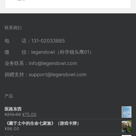
联系我们
电 话：131-02033885
微 信：legendowl（科学猫头鹰01）
业务联系：
info@legendowl.com
捐赠支持：
support@legendowl.com
产品
医路东西
原
当
¥
210.00
¥
75.00
价
前
《藏于土中的生命七家族》（游戏卡牌）
为：
价
¥
96.00
¥210.00。
格
为：