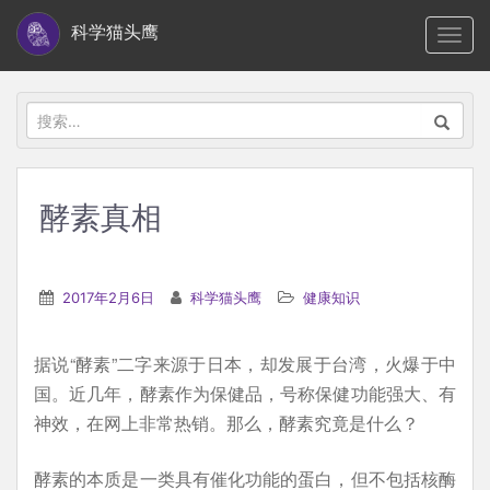
S
科学猫头鹰
TOGG
k
i
p
搜
t
索：
o
m
酵素真相
a
i
n
2017年2月6日
科学猫头鹰
健康知识
c
o
据说“酵素”二字来源于日本，却发展于台湾，火爆于中
n
国。近几年，酵素作为保健品，号称保健功能强大、有
t
神效，在网上非常热销。那么，酵素究竟是什么？
e
n
酵素的本质是一类具有催化功能的蛋白，但不包括核酶
t