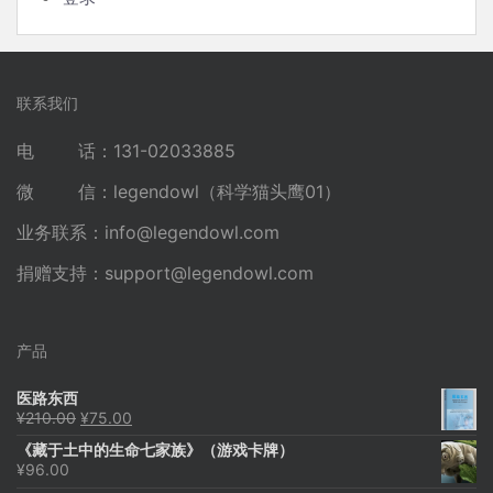
联系我们
电 话：131-02033885
微 信：legendowl（科学猫头鹰01）
业务联系：
info@legendowl.com
捐赠支持：
support@legendowl.com
产品
医路东西
原
当
¥
210.00
¥
75.00
价
前
《藏于土中的生命七家族》（游戏卡牌）
为：
价
¥
96.00
¥210.00。
格