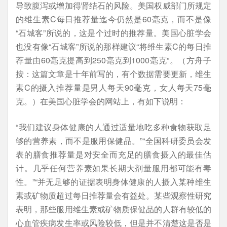
导致腹泻或增加得肾结石的风险。美国权威部门所规定
的维生素C每日推荐量迄今仍然是60毫克，而不是像
“石城客”所说的，这是个过时的推荐量。美国心脏学会
也没有像“石城客”所说的那样建议“将维生素C的每日推
荐量由60毫克提高到250毫克到1000毫克”。（方舟子
按：这篇文章是十年前写的，有个数据需要更新，维生
素C的摄入推荐量是男人每天90毫克，女人每天75毫
克。）在美国心脏学会的网站上，有如下说明：
“我们建议身体健康的人通过适量地吃多种食物获取足
够的营养素，而不是服用保健品。”“全国科研委员会发
表的膳食推荐量是对安全而充足的膳食摄入的最佳估
计。几乎任何营养素如果长期大剂量服用都可能有毒
性。”“并无足够的证据表明身体健康的人摄入某种维生
素或矿物质超过每日推荐量会有益处。某些观察性研究
表明，那些服用维生素或矿物质保健品的人群有较低的
心血管疾病发生率或风险较低，但是并不清楚这是否是