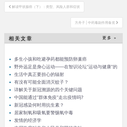
文
解读甲状腺癌（下）：类型、风险人群和症状
章
导
方舟子 | 中药毒副作用备览
航
相关文章
更多 »
多生小孩和吃避孕药都能预防卵巢癌
野外远足是身心运动——在智识论坛“运动与健康”的
发言
生活中真正要担心的辐射
有没有可能全面消灭蚊子？
详解关于新冠溯源的四个关键问题
中国能通过“群体免疫”走出疫情吗?
新冠感染何时用抗生素？
居家制氧和吸氧要警惕氧中毒
发情的经济学