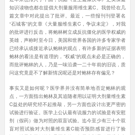
知识读物也都在提倡大剂量服用维生素C。我曾经在几
篇文章中对此提出了批评。最近，一些报刊刊登署名
“石城客”的文章《大量服维生素C，争议未定》，对我
的批评进行反击，将鲍林树立成反抗僵化的医学权威的
英雄，声称时至今日，美国和世界各国的许多专家学者
已经承认或接近承认鲍林的观点，有许多新的证据表明
鲍林的看法是有道理的，“权威”的观点未必是正确的，
而批评鲍林的人，乃是一味沿袭一二十年前的旧说，质
问这究竟是不了解新情况呢还是对鲍林存有偏见？
事实又是如何呢？医学界并没有简单地否定鲍林的观
点，一方面指出鲍林及其追随者用以证明大剂量维生素
C益处的研究经不起推敲，另一方面也设计出更严密的
试验进行验证。医学上公认最有说服力的试验是有安慰
剂（假药）做为对照的双盲试验。迄今至少有三十个双
盲对照试验对大剂量维生素C能否预防感冒进行了验