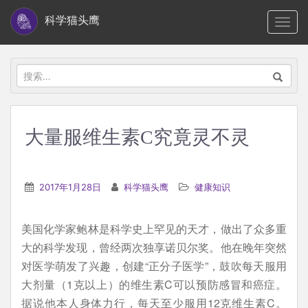
S
科学猫头鹰
TOGG
k
i
p
搜
t
索：
o
m
大量服维生素C究竟灵不灵
a
i
n
2017年1月28日
科学猫头鹰
健康知识
c
o
美国化学家鲍林是科学史上罕见的天才，做出了众多重
n
大的科学发现，曾经两次独享诺贝尔奖。他在晚年突然
t
对医学萌发了兴趣，创建“正分子医学”，鼓吹每天服用
e
大剂量（1克以上）的维生素C可以预防感冒和癌症。
n
据说他本人身体力行，每天至少服用12克维生素C。
t