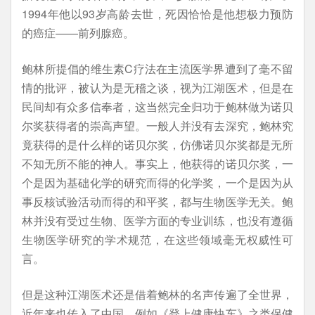
1994年他以93岁高龄去世，死因恰恰是他想极力预防
的癌症——前列腺癌。
鲍林所提倡的维生素C疗法在主流医学界遭到了毫不留
情的批评，被认为是无稽之谈，视为江湖医术，但是在
民间却有众多信奉者，这当然完全归功于鲍林做为诺贝
尔奖获得者的崇高声望。一般人并没有去深究，鲍林究
竟获得的是什么样的诺贝尔奖，仿佛诺贝尔奖都是无所
不知无所不能的神人。事实上，他获得的诺贝尔奖，一
个是因为基础化学的研究而得的化学奖，一个是因为从
事反核试验活动而得的和平奖，都与生物医学无关。鲍
林并没有受过生物、医学方面的专业训练，也没有遵循
生物医学研究的学术规范，在这些领域毫无权威性可
言。
但是这种江湖医术还是借着鲍林的名声传遍了全世界，
近年来也传入了中国，例如《登上健康快车》之类保健