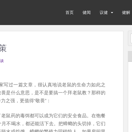
首页
健闻
议健
健解
策
谈
家写过一篇文章，很认真地说老鼠的生命力如此之
敬畏是什么意思，是不是要搞一个拜老鼠教？那样的
力之强，更值得“敬畏”：
了老鼠药的毒饵都可以成为它们的安全食品。在饱餐
个月不喝水，都还能活下去。把蟑螂的头切掉，它们
于脱水或饥饿。蟑螂的繁殖力同样惊人，如果房间里