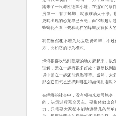
跑来了一只雌性德国小蠊，在适宜的条件
房屋一旦有了蟑螂，就很难消灭干净。
更晚出现的恐龙早已灭绝，而它却越活越
蟑螂化石看上去和现在的蟑螂没有多大
我们当然犯不着为此去敬畏蟑螂，不过
方，比如它的行为模式。
蟑螂很喜欢钻到隐蔽的地方躲起来，以
理解，聚在一起有很多好处：容易找到
境中聚在一起还能保湿等等。当然，太
那么它们怎么选择到哪里和如何扎堆呢
在蟑螂的社会中，没有领袖来发号施令
的，决策过程完全民主。要集体做出合
力，只需要大家都本能地遵循几条简单
处，根据隐蔽处的质量好坏进行选择，