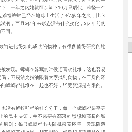
下，一年之内她就可以留下10万只后代。难怪一个
也难怪蟑螂已经在地球上生活了3亿多年之久，比它
滋润，而且3亿年来形态没有什么变化，3亿年前的
的不同。
做为进化得如此成功的物种，有很多值得研究的地
免被发现。蟑螂在躲藏的时候还喜欢扎堆，这也容易
配偶，容易沾光揩油跟着大家找到食物，在干燥的环
多的蟑螂都扎堆在一起也不好，毕竟资源是有限的。
？
，也没有蚂蚁那样的社会分工，每一个蟑螂都是平等
理的民主决策，并不需要有高深的思想和高超的智
的原则：每只蟑螂都出去随机探索环境、发现隐蔽
各个蟑螂互相接触、相互影响，然后根据隐蔽处的拥