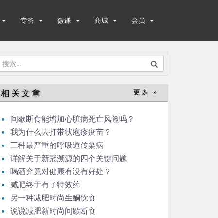
专答
微课
商城
会员
搜
索：
相关文章
更多 »
间歇断食能增加心脏病死亡风险吗？
我为什么去打带状疱疹疫苗？
三种最严重的呼吸道传染病
详解关于新冠溯源的四个关键问题
喝酒究竟对健康有没有好处？
减肥终于有了特效药
另一种减肥时尚生酮饮食
说说减肥新时尚间歇断食