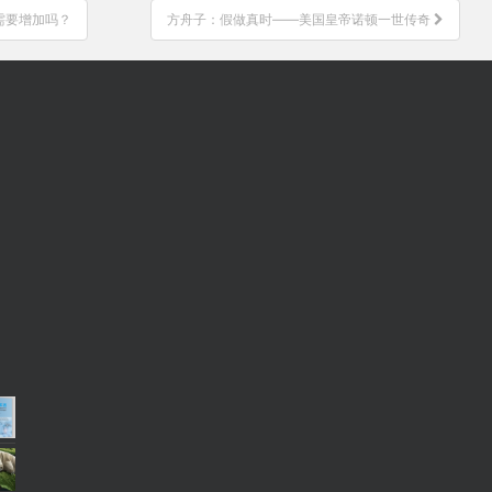
需要增加吗？
方舟子：假做真时——美国皇帝诺顿一世传奇