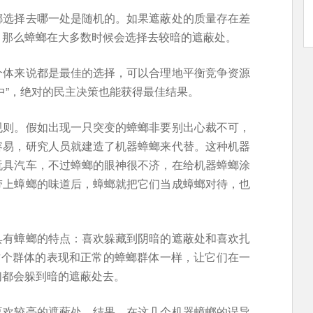
螂选择去哪一处是随机的。如果遮蔽处的质量存在差
，那么蟑螂在大多数时候会选择去较暗的遮蔽处。
个体来说都是最佳的选择，可以合理地平衡竞争资源
中”，绝对的民主决策也能获得最佳结果。
规则。假如出现一只突变的蟑螂非要别出心裁不可，
容易，研究人员就建造了机器蟑螂来代替。这种机器
玩具汽车，不过蟑螂的眼神很不济，在给机器蟑螂涂
带上蟑螂的味道后，蟑螂就把它们当成蟑螂对待，也
具有蟑螂的特点：喜欢躲藏到阴暗的遮蔽处和喜欢扎
这个群体的表现和正常的蟑螂群体一样，让它们在一
们都会躲到暗的遮蔽处去。
喜欢较亮的遮蔽处。结果，在这几个机器蟑螂的误导