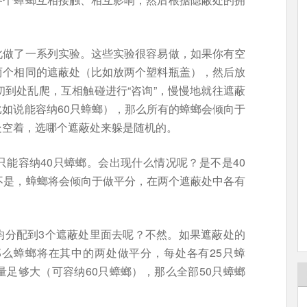
此做了一系列实验。这些实验很容易做，如果你有空
两个相同的遮蔽处（比如放两个塑料瓶盖），然后放
初到处乱爬，互相触碰进行“咨询”，慢慢地就往遮蔽
如说能容纳60只蟑螂），那么所有的蟑螂会倾向于
处空着，选哪个遮蔽处来躲是随机的。
能容纳40只蟑螂。会出现什么情况呢？是不是40
不是，蟑螂将会倾向于做平分，在两个遮蔽处中各有
均分配到3个遮蔽处里面去呢？不然。如果遮蔽处的
那么蟑螂将在其中的两处做平分，每处各有25只蟑
足够大（可容纳60只蟑螂），那么全部50只蟑螂