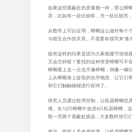
如果这些遮蔽处的质量都一样，那么蟑
异，比如有一处比较暗，另一处比较亮
从数学上可以证明，蟑螂这么做对每个
与相互合作的关系。不需要有领导来“集
能有这样的结果是因为大家都遵守游戏
又会怎样呢？要找到这种突变蟑螂可不
蟑螂看上去一点也不像蟑螂，倒像一辆
上从蟑螂身上提取的化学物质、让它们
和它们触触碰碰进行咨询了。
研究人员通过程序控制，让机器蟑螂也
堆。在12只蟑螂中放进4只机器蟑螂，
暗一亮两个遮蔽处挑选，大多数时候它
然后，研究人员改变程序，让机器蟑螂