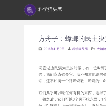
S
科学猫头鹰
k
i
p
t
o
方舟子：蟑螂的民主决
m
a
2016年11月9日
科学猫头鹰
大咖健
i
n
c
洞庭湖边鼠满为患的时候，有一位时评
o
强，我们应该敬畏它。我不知道他说的
n
话，还不如搞一个拜蟑螂教，蟑螂的生命
t
e
它们几乎可以吃任何有机的东西，连拌
n
一顿之后，它们可以3个月不吃东西，1
t
还可以继续活上一周到一个月，直到死