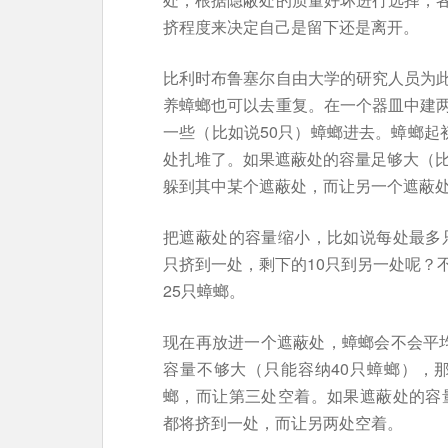
挤程度来决定自己是留下还是离开。
比利时布鲁塞尔自由大学的研究人员为
养蟑螂也可以去重复。在一个器皿中建
一些（比如说50只）蟑螂进去。蟑螂起
处扎堆了。如果遮蔽处的容量足够大（比
躲到其中某个遮蔽处，而让另一个遮蔽
把遮蔽处的容量缩小，比如说每处最多只
只挤到一处，剩下的10只到另一处呢？
25只蟑螂。
现在再放进一个遮蔽处，蟑螂会不会平
容量不够大（只能容纳40只蟑螂），
螂，而让第三处空着。如果遮蔽处的容量
都将挤到一处，而让另两处空着。