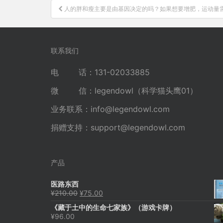
文
人的胖和瘦主要是由基因决定的吗？如果想要增肥，运动量
章
导
航
联系我们
电 话：131-02033885
微 信：legendowl（科学猫头鹰01）
业务联系：
info@legendowl.com
捐赠支持：
support@legendowl.com
产品
医路东西
原
当
¥
210.00
¥
75.00
价
前
《藏于土中的生命七家族》（游戏卡牌）
为：
价
¥
96.00
¥210.00。
格