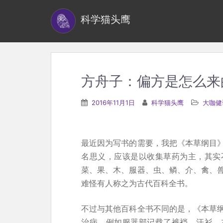
S
科学猫头鹰
k
i
p
t
o
方舟子：偏方是怎么来
m
a
2016年11月1日
科学猫头鹰
大咖健
i
n
c
最近因为写书的需要，我把《本草纲目
o
名思义，应该是以收集草药为主，其实
n
菜、果、木、服器、虫、鳞、介、禽、
t
难怪有人称之为古代百科全书。
e
n
不过与其他百科全书不同的是，《本草
t
治病，例如服器部记载了裤裆、汗衫、