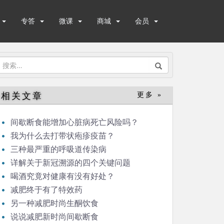
专答
微课
商城
会员
搜
索：
相关文章
更多 »
间歇断食能增加心脏病死亡风险吗？
我为什么去打带状疱疹疫苗？
三种最严重的呼吸道传染病
详解关于新冠溯源的四个关键问题
喝酒究竟对健康有没有好处？
减肥终于有了特效药
另一种减肥时尚生酮饮食
说说减肥新时尚间歇断食