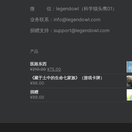
微 信：legendowl（科学猫头鹰01）
业务联系：
info@legendowl.com
捐赠支持：
support@legendowl.com
产品
医路东西
原
当
¥
210.00
¥
75.00
价
前
《藏于土中的生命七家族》（游戏卡牌）
为：
价
¥
96.00
¥210.00。
格
为：
捐赠
¥75.00。
¥
99.00