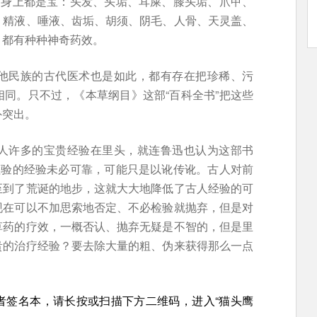
的身上都是宝：头发、头垢、耳屎、膝头垢、爪甲、
、精液、唾液、齿垢、胡须、阴毛、人骨、天灵盖、
，都有种种神奇药效。
他民族的古代医术也是如此，都有存在把珍稀、污
同。只不过，《本草纲目》这部“百科全书”把这些
外突出。
人许多的宝贵经验在里头，就连鲁迅也认为这部书
检验的经验未必可靠，可能只是以讹传讹。古人对前
至到了荒诞的地步，这就大大地降低了古人经验的可
现在可以不加思索地否定、不必检验就抛弃，但是对
草药的疗效，一概否认、抛弃无疑是不智的，但是里
贵的治疗经验？要去除大量的粗、伪来获得那么一点
者签名本，请长按或扫描下方二维码，进入“猫头鹰