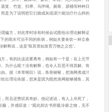
、蒸笼、竹篮、扫帚、马绊绳、厕筹、尿桶等种种日
，而是为了说明把它们烧成灰或浸汁能治疗什么样的
所谓偏方，对此李时珍有时候会试图给出理论解释证
节下的雨水可治不同的疾病，例如夫妻各饮一杯立春
珍解释说，这是“取其资始发育万物之义也”。
偏方，有的比这还要离奇，例如有一个是：在上元节
孕。为什么呢？没有解释，也令人百思不得其解。有
缘由。据《本草纲目》说，鱼骨鲠喉，把渔网煮成汁
有给出理论依据，想来是因为既然渔网能够捕鱼，其
疑，而且还赞叹其奇妙。他记述说，有人上吊死了，
狂癫，并感叹道：“观此则古书所载冷僻之物，无不