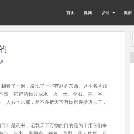
首页
健闻
议健
健解
的
谈
》翻看了一遍，发现了一些有趣的东西。这本名著顾
不然，它把药物分成水、火、土、金石、草、谷、
兽、人共十六部，差不多把天下万物都囊括进去了，
纲目》是药书，记载天下万物的目的是为了用它们来
衣带、头巾、裹脚布、蓑衣、草鞋、死人枕席、日