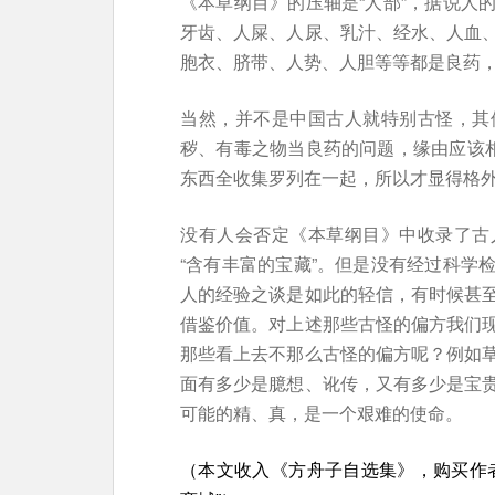
《本草纲目》的压轴是“人部”，据说人
牙齿、人屎、人尿、乳汁、经水、人血
胞衣、脐带、人势、人胆等等都是良药
当然，并不是中国古人就特别古怪，其
秽、有毒之物当良药的问题，缘由应该相
东西全收集罗列在一起，所以才显得格
没有人会否定《本草纲目》中收录了古
“含有丰富的宝藏”。但是没有经过科学
人的经验之谈是如此的轻信，有时候甚
借鉴价值。对上述那些古怪的偏方我们
那些看上去不那么古怪的偏方呢？例如
面有多少是臆想、讹传，又有多少是宝
可能的精、真，是一个艰难的使命。
（本文收入《方舟子自选集》，购买作