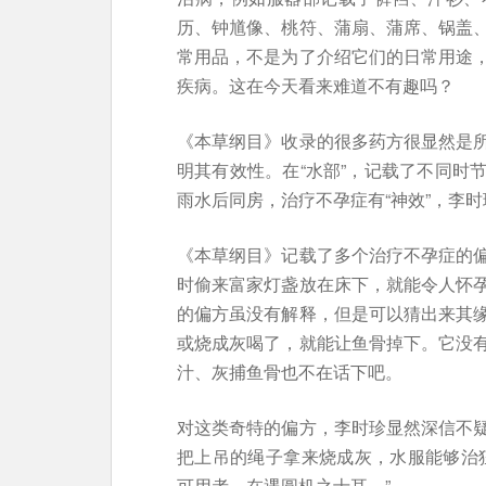
历、钟馗像、桃符、蒲扇、蒲席、锅盖
常用品，不是为了介绍它们的日常用途
疾病。这在今天看来难道不有趣吗？
《本草纲目》收录的很多药方很显然是
明其有效性。在“水部”，记载了不同时
雨水后同房，治疗不孕症有“神效”，李时
《本草纲目》记载了多个治疗不孕症的
时偷来富家灯盏放在床下，就能令人怀
的偏方虽没有解释，但是可以猜出来其
或烧成灰喝了，就能让鱼骨掉下。它没
汁、灰捕鱼骨也不在话下吧。
对这类奇特的偏方，李时珍显然深信不
把上吊的绳子拿来烧成灰，水服能够治
可用者，在遇圆机之士耳。”