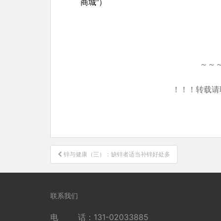
商城”）
～～
！！！转载请
文
锌与健康（三）：缺锌者适当补锌好处多
章
导
航
联系我们
电 话：131-02033885