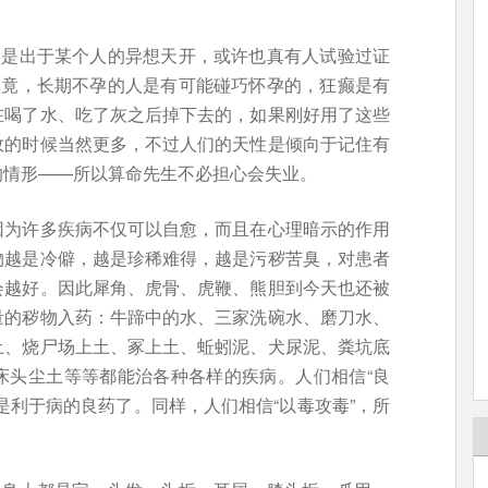
只是出于某个人的异想天开，或许也真有人试验过证
毕竟，长期不孕的人是有可能碰巧怀孕的，狂癫是有
在喝了水、吃了灰之后掉下去的，如果刚好用了这些
效的时候当然更多，不过人们的天性是倾向于记住有
的情形——所以算命先生不必担心会失业。
因为许多疾病不仅可以自愈，而且在心理暗示的作用
物越是冷僻，越是珍稀难得，越是污秽苦臭，对患者
会越好。因此犀角、虎骨、虎鞭、熊胆到今天也还被
量的秽物入药：牛蹄中的水、三家洗碗水、磨刀水、
土、烧尸场上土、冢上土、蚯蚓泥、犬尿泥、粪坑底
床头尘土等等都能治各种各样的疾病。人们相信“良
是利于病的良药了。同样，人们相信“以毒攻毒”，所