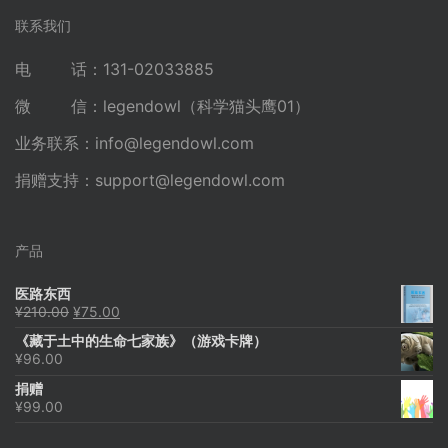
联系我们
电 话：131-02033885
微 信：legendowl（科学猫头鹰01）
业务联系：
info@legendowl.com
捐赠支持：
support@legendowl.com
产品
医路东西
原
当
¥
210.00
¥
75.00
价
前
《藏于土中的生命七家族》（游戏卡牌）
为：
价
¥
96.00
¥210.00。
格
为：
捐赠
¥75.00。
¥
99.00