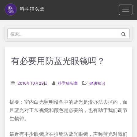
S
科学猫头鹰
TOGG
k
i
p
搜
t
索：
o
m
有必要用防蓝光眼镜吗？
a
i
n
2016年10月29日
科学猫头鹰
健康知识
c
o
提要：室内白光照明设备中的蓝光是没办法去掉的，而
n
且蓝光对正常视觉和颜色是必要的，也有助于我们调节
t
生物钟。
e
n
最近有不少眼镜店在推销防蓝光眼镜，声称蓝光对我们
t