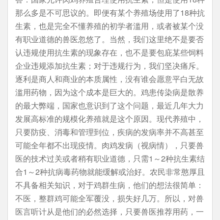
那么多是不可思议的。即便有某个养殖场使用了18种抗
生素，也是完全不懂养殖的初学者滥用，或者被某个没
有职业道德的兽医忽悠了。当然，我们这里绝不是要否
认违规使用抗生素的现象存在，也不是要包庇某些饲料
企业违规添加抗生素；对于违规行为，我们坚决痛斥。
逐利是商人和商业的本质属性，没有谁会愿意平白无故
滥用药物，因为这个成本是巨大的。鸡患传染病是散养
的最大弊端，国家也意识到了这个问题，最近几年大力
发展高标准的规模化养殖就是这个原因。现代养殖中，
只要防疫、消毒和管理到位，疾病的发病率并不高甚至
可能全年都不出现疫情。肉鸡发病（视病情），只要兽
医的技术过关或者稍有职业道德，只需1～2种抗生素结
合1～2种抗病毒药物就能缓解或治好。农民非常憨厚且
不具备相关知识，对于鸡群生病，他们的想法很简单：
不医，整群鸡可能全军覆没，损失好几万。所以，对兽
医言听计从是他们的必然选择，只要兽医推荐用药，一