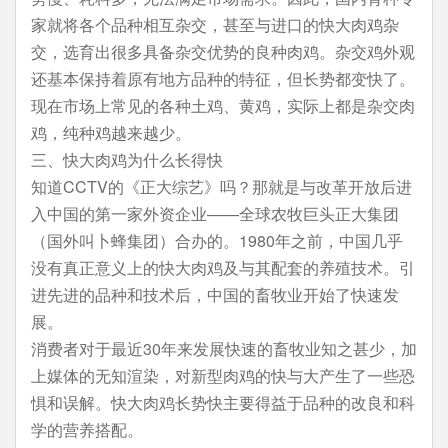
家就将各个品种相互杂交，甚至与进口的快大肉鸡杂
交，选育出很多具备杂交优势的良种肉鸡。杂交鸡外观
还基本保持着原有地方品种的特征，但长势都变快了。
现在市场上常见的各种土鸡、黄鸡，实际上都是杂交肉
鸡，纯种鸡越来越少。
三、快大肉鸡为什么长得快
知道CCTV的《正大综艺》吗？那就是与改革开放后进
入中国的第一家外资企业——全球农牧巨头正大集团
（国外叫卜蜂集团）合办的。1980年之前，中国几乎
没有真正意义上的快大肉鸡及与其配套的养殖技术。引
进先进的品种和技术后，中国的畜牧业开始了快速发
展。
消费者对于最近30年来发展快速的畜牧业知之甚少，加
上媒体的无知渲染，对新型肉鸡的快与大产生了一些恐
惧和误解。快大肉鸡长势快主要得益于品种的改良和科
学的营养搭配。