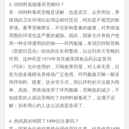
3. 鸡饲料真能毒死苍蝇吗？
答：鸡饲料毒死苍蝇是误解，也是谣言。众所周知，养
殖场的卫生环境比起周边相对恶劣，特别是不规范的散
养场。夏季苍蝇孳生，不仅影响畜禽的健康，对养殖场
周围的环境也是严重的威胁。因此，国家允许养殖户使
用一种全球通用的药物——环丙氨嗪，来强烈抑制苍蝇
（双翅目昆虫）幼虫的生长和繁殖，以达到杀灭苍蝇的
作用。这种药是1974年首先被美国食品药品监督局
（FDA）允许使用的，灭蝇效果明显，对人体无害，目
前为很多规模化养殖场广泛使用。环丙氨嗪灭蝇一般采
用拌饲料、喷雾、饮水等方式，而以拌料的方法最为简
单、高效。养殖场使用了环丙氨嗪，苍蝇急剧减少，不
知就里的人就说苍蝇吃了鸡饲料被毒死了，这属于误
解；别有用心的人这么说就是造谣了。
4. 肉鸡真的饲喂了18种抗生素吗？
答：国家允许肉鸡养殖合理使用抗生素，但是使用18种