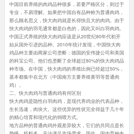
中国目前养殖的肉鸡品种很多，若要严格区分，则过于
专业，不易理解。如果把中国自有品种称为普通肉鸡，
那么顾名思义，快大肉鸡就是长得快且大的肉鸡。由于
快大肉鸡的羽毛通常都是白色的，因此又叫白羽肉鸡。
中国正式养殖的快大肉鸡应该是从20世纪80年代初开
始从国外引进的品种。2010年统计发现，中国快大肉
鸡品种主要由两家公司垄断：德国的安伟捷公司和美国
的科宝公司。他们也垄断了全球超过80%的快大肉鸡品
种市场。在中国，快大肉鸡的养殖比例已经超过50%，
基本都集中在北方（中国南方主要养殖黄羽等普通肉
鸡）。
二、快大肉鸡与普通肉鸡有何区别
快大肉鸡是隐性白羽肉鸡，是现代养鸡业的代表品种，
生长迅速，肉块大。这些优异的性状完全得益于几十年
的精心培育和现代化的饲喂方式。
地方品种的普通肉鸡外观差异较大，它们的共同点是长
势慢、耗料多，无法满足市场需求。因此，国内育种专