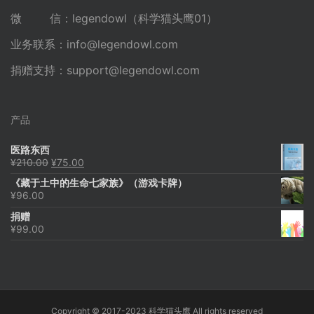
微 信：legendowl（科学猫头鹰01）
业务联系：
info@legendowl.com
捐赠支持：
support@legendowl.com
产品
医路东西
原
当
¥
210.00
¥
75.00
价
前
《藏于土中的生命七家族》（游戏卡牌）
为：
价
¥
96.00
¥210.00。
格
为：
捐赠
¥75.00。
¥
99.00
Copyright © 2017-2023 科学猫头鹰 All rights reserved