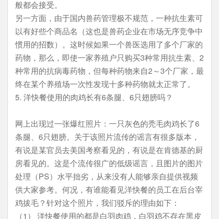
般都会接受。
另一方面，由于国内兽药管理极不规范，一种抗生素可
以有好些个商品名（这也是兽药企业在市场无序竞争中
惯用的招数）。这时候如果一个兽医选用了多个厂家的
药物，那么，即使一家养殖户只购买3种常用抗生素、2
种常用的抗病毒药物，但每种药物来自2～3个厂家，最
终在某个养殖场一次性发现十多种药物就太正常了。
5. 洋快餐使用的肉鸡长有6条腿、6只翅膀吗？
网上出现过一张爆红照片：一只灰色的秃毛肉鸡长了6
条腿、6只翅膀。关于该照片流传的谣言有很多版本，
有说是某官员去美国考察看见的，有说是在肯德基的厨
房看见的。这是个流传很广的低级谣言，且图片的图片
处理（PS）水平拙劣，从来没有人能够亲自提供视频
供大家参考。何况，有谁能看见洋快餐的员工在后台宰
鸡拔毛？针对这个照片，我们驳斥的理由如下：
（1） 洋快餐使用的都是白羽肉鸡，白羽鸡不存在黑皮