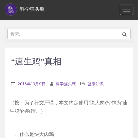
S
科学猫头鹰
TOGG
k
i
p
搜
t
索：
o
m
“速生鸡”真相
a
i
n
2016年10月9日
科学猫头鹰
健康知识
c
o
（按：为了行文严谨，本文约定使用“快大肉鸡”作为“速
n
生鸡”的称谓。）
t
e
n
一、什么是快大肉鸡
t