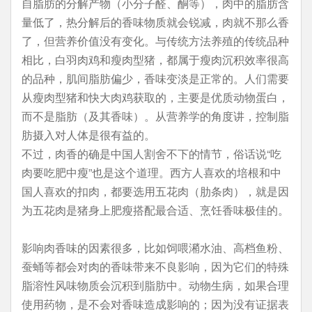
自脂肪的分解产物（小分子醛、酮等），肉中的脂肪含
量低了，热分解后的香味物质就会锐减，肉就不那么香
了，但营养价值没有变化。与传统方法养殖的传统品种
相比，白羽肉鸡和瘦肉型猪，都属于瘦肉沉积效率很高
的品种，肌间脂肪偏少，香味变淡是正常的。人们需要
从瘦肉型猪和快大肉鸡获取的，主要是优质动物蛋白，
而不是脂肪（及其香味）。从营养学的角度讲，控制脂
肪摄入对人体是很有益的。
不过，肉香的确是中国人割舍不下的情节，俗话说“吃
肉要吃肥中瘦”也是这个道理。西方人喜欢的培根和中
国人喜欢的扣肉，都要选用五花肉（肋条肉），就是因
为五花肉是猪身上肥瘦搭配最合适、烹饪香味极佳的。
影响肉香味的因素很多，比如饲喂潲水油、高档鱼粉、
蚕蛹等都会对肉的香味带来不良影响，因为它们的特殊
脂溶性风味物质会沉积到脂肪中。动物生病，如果合理
使用药物，是不会对香味造成影响的；因为没有证据表