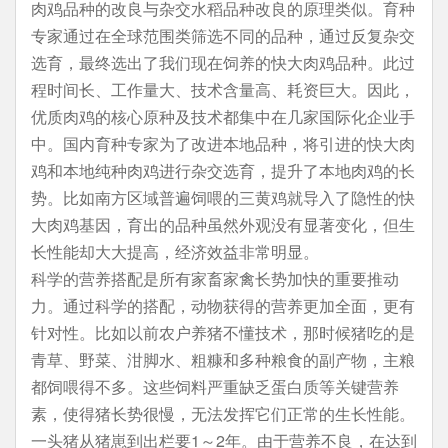
肉鸡品种的改良与杂交水稻品种改良的原理类似。育种
专家通过在全球范围类筛选不同的品种，通过反复杂交
选育，最终选出了我们现在饲养的快大肉鸡品种。此过
程时间长、工作量大、技术含量高、耗资巨大。因此，
优质肉鸡的核心原种及技术都集中在几家国际化企业手
中。国内育种专家为了改进本地品种，将引进的快大肉
鸡和本地纯种肉鸡进行杂交选育，提升了本地肉鸡的长
势。比如南方区域普遍饲喂的三黄鸡就导入了隐性的快
大肉鸡基因，育出的品种虽然外观没有显著变化，但生
长性能却大大提高，经济效益非常明显。
科学的营养搭配是所有家畜家禽长势加快的重要推动
力。通过科学的搭配，动物获得的营养更加全面，更有
针对性。比如以前农户养猪不懂技术，那时候猪吃的是
青草、野菜、泔脚水、粗糠和多种粮食的副产物，主粮
都饲喂得不多。这些饲料严重缺乏蛋白质等关键营养
素，使得猪长势很慢，无法发挥它们正常的生长性能。
一头猪从猪崽到出栏要1～2年。由于营养不良，在达到