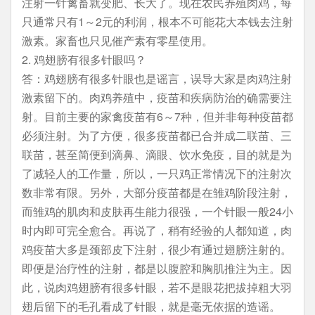
注射一针禽畜就变肥、长大了。现在农民养殖肉鸡，每
只通常只有1～2元的利润，根本不可能花大本钱去注射
激素。家畜也只见催产素有零星使用。
2. 鸡翅膀有很多针眼吗？
答：鸡翅膀有很多针眼也是谣言，误导大家是肉鸡注射
激素留下的。肉鸡养殖中，疫苗和疾病防治的确需要注
射。目前主要的家禽疫苗有6～7种，但并非每种疫苗都
必须注射。为了方便，很多疫苗都已合并成二联苗、三
联苗，甚至简便到滴鼻、滴眼、饮水免疫，目的就是为
了减轻人的工作量，所以，一只鸡正常情况下的注射次
数非常有限。另外，大部分疫苗都是在雏鸡阶段注射，
而雏鸡的肌肉和皮肤再生能力很强，一个针眼一般24小
时内即可完全愈合。再说了，稍有经验的人都知道，肉
鸡疫苗大多是颈部皮下注射，很少有通过翅膀注射的。
即便是治疗性的注射，都是以腹腔和胸肌推注为主。因
此，说肉鸡翅膀有很多针眼，若不是眼花把拔掉粗大羽
翅后留下的毛孔看成了针眼，就是毫无依据的造谣。