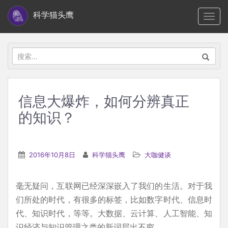
S
科学猫头鹰
TOGG
k
i
p
搜
t
索：
o
m
信息大爆炸，如何分辨真正
a
的知识？
i
n
c
2016年10月8日
科学猫头鹰
大咖健谈
o
n
t
毫无疑问，互联网已经深深嵌入了我们的生活。对于我
e
们所处的时代，有很多的标签，比如数字时代、信息时
n
代、知识时代，等等。大数据、云计算、人工智能、知
t
识经济与知识管理之类的新词层出不穷。