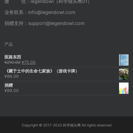
微 信：legendowl（科学猫头鹰01）
业务联系：
info@legendowl.com
捐赠支持：
support@legendowl.com
产品
医路东西
原
当
¥
210.00
¥
75.00
价
前
《藏于土中的生命七家族》（游戏卡牌）
为：
价
¥
96.00
¥210.00。
格
为：
捐赠
¥75.00。
¥
99.00
Copyright © 2017-2023 科学猫头鹰 All rights reserved