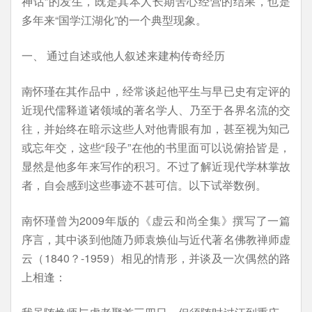
神话”的发生，既是其本人长期苦心经营的结果，也是
多年来“国学江湖化”的一个典型现象。
一、 通过自述或他人叙述来建构传奇经历
南怀瑾在其作品中，经常谈起他平生与早已史有定评的
近现代儒释道诸领域的著名学人、乃至于各界名流的交
往，并始终在暗示这些人对他青眼有加，甚至视为知己
或忘年交，这些“段子”在他的书里面可以说俯拾皆是，
显然是他多年来写作的积习。不过了解近现代学林掌故
者，自会感到这些事迹不甚可信。以下试举数例。
南怀瑾曾为2009年版的《虚云和尚全集》撰写了一篇
序言，其中谈到他随乃师袁焕仙与近代著名佛教禅师虚
云（1840？-1959）相见的情形，并谈及一次偶然的路
上相逢：