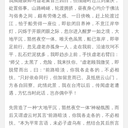
我虽随焕师与虚老聚首三四日，但须随时过江到重庆，
处置俗事。山路崎岖，轮渡拥挤，昼夜身心均介于佛法
与俗务之间，颇有劳倦之感。一日傍晚，赶上轮渡过
江，恰于船旁得一座位，即欲闭目养神，不意江岸华
灯，闪烁于开眼闭眼之际，忽尔进入醒梦一如之境，大
地平沉，豁然夜空一体。唯天色虽黑，船已靠岸，即举
足前行。忽见虚老亦孤身一人，走在我前。沿途坎坷不
平，乱石烂泥犹多，我即趋步上前，手扶虚老右臂曰：
“师父，太黑了，危险，我来扶你。”虚老顾我微笑，即
脱臂而出，曰：“前路暗淡，你我各走各的，不必相
扶。”只好依命同行，但加留意而已。及抵慈云山门，
方各自回寮。此情此景，我在台湾以后，传闻虚老遭
遇，方忆当时此话，岂亦偶中乎！
先营造了一种“大地平沉，豁然夜空一体”神秘氛围，而
后又谓虚云对其言“前路暗淡，你我各走各的，不必相
扶。”本为平常言语，未必子虚乌有，然结合其后所言