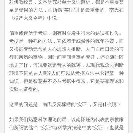
对佛教经典，文本研究乃至于义理辨析，都是不重要甚
至是错误的方法，而所谓“实证”才是最重要的。南氏在
《楞严大义今释》中说：
偏重或迷信于考据，则有时会发生很大的错误和过失。
考据是一种死的方法，它依赖于或然性的陈年往迹，而
又根据变动无常的人心思想去推断。人们自己日常的言
行和亲历的事物，因时间空间世事的变迁，还会随时随
地走了样，何况要远追昔人的陈迹，以现代观念去判断
环境不同的古人呢?人们可以从考据方法中求得某一种
知识，但是智慧并不必从考据中得来，它是要靠理论和
实验去证得的。
这里的问题是，南氏反复标榜的“实证”，又是什么呢？
如果我们熟悉科学理论的话，以南怀瑾为代表的宗教家
们所谓的这个 “实证”与科学方法论中的“实证”（也就是