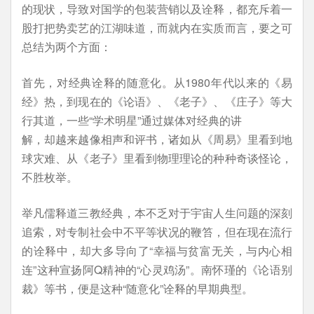
的现状，导致对国学的包装营销以及诠释，都充斥着一
股打把势卖艺的江湖味道，而就内在实质而言，要之可
总结为两个方面：
首先，对经典诠释的随意化。从1980年代以来的《易
经》热，到现在的《论语》、《老子》、《庄子》等大
行其道，一些“学术明星”通过媒体对经典的讲
解，却越来越像相声和评书，诸如从《周易》里看到地
球灾难、从《老子》里看到物理理论的种种奇谈怪论，
不胜枚举。
举凡儒释道三教经典，本不乏对于宇宙人生问题的深刻
追索，对专制社会中不平等状况的鞭笞，但在现在流行
的诠释中，却大多导向了“幸福与贫富无关，与内心相
连”这种宣扬阿Q精神的“心灵鸡汤”。南怀瑾的《论语别
裁》等书，便是这种“随意化”诠释的早期典型。