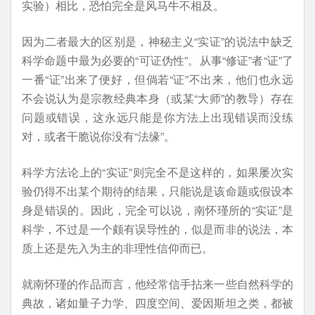
实验）相比，恐怕完全是风马牛不相及。
因为二者最大的区别是，神秘主义“实证”的说法中缺乏
科学命题中最为必要的“可证伪性”。从事“修证”者“证”了
一番“证”出来了便好，但倘若“证”不出来，他们也永远
不会说认为是宗教经典本身（或某“大师”的教导）存在
问题或错误，这永远只能是你方法上出现错误而没练
对，或者干脆说你没有“法缘”。
科学方法论上的“实证”则完全不是这样的，如果屡次实
验仍得不出某个期待的结果，只能说是该命题或假设本
身是错误的。因此，完全可以说，南怀瑾所的“实证”是
科学，不过是一个颇有误导性的，似是而非的说法，本
质上还是先入为主的非理性信仰而已。
就南怀瑾的作品而言，他经常信手拈来一些自然科学的
典故，诸如量子力学、四度空间、爱因斯坦之类，都被