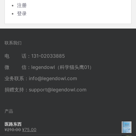
注册
登录
联系我们
电 话：131-02033885
微 信：legendowl（科学猫头鹰01）
业务联系：
info@legendowl.com
捐赠支持：
support@legendowl.com
产品
医路东西
原
当
¥
210.00
¥
75.00
价
前