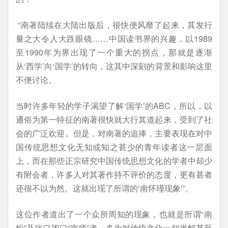
“南著陆续在大陆出版后，很快便风靡了起来，其发行
量之大令人大跌眼镜……中国读书界的兴趣，以1989
至1990年为界出现了一个重大的拐点，那就是逐渐
从‘西学’向‘国学’的转向，这其中深刻的背景和影响这里
不便讨论。
当时许多年轻的学子渴望了解‘国学’的ABC，所以，以
通俗为第一特征的南著很快就大行其道起来，受到了社
会的广泛欢迎。但是，对南著的追捧，主要表现在对中
国传统思想文化无知或知之甚少的青年读者这一层面
上，而在那些正宗研究中国传统思想文化的学者中却少
有附会者，许多人对其著作持不评价的态度，更有甚者
还很不以为然。这就出现了所谓的‘南怀瑾现象’”。
这位作者道出了一个众所周知的现象，也就是所谓“南
粉”及张口闭口“南师”者，多为对传统文化一知半解甚至