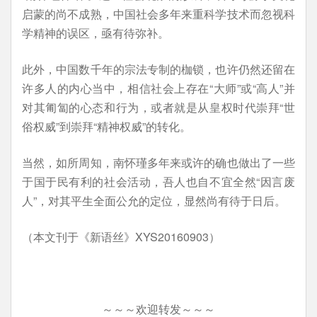
启蒙的尚不成熟，中国社会多年来重科学技术而忽视科
学精神的误区，亟有待弥补。
此外，中国数千年的宗法专制的枷锁，也许仍然还留在
许多人的内心当中，相信社会上存在“大师”或“高人”并
对其匍匐的心态和行为，或者就是从皇权时代崇拜“世
俗权威”到崇拜“精神权威”的转化。
当然，如所周知，南怀瑾多年来或许的确也做出了一些
于国于民有利的社会活动，吾人也自不宜全然“因言废
人”，对其平生全面公允的定位，显然尚有待于日后。
（本文刊于《新语丝》XYS20160903）
～～～欢迎转发～～～