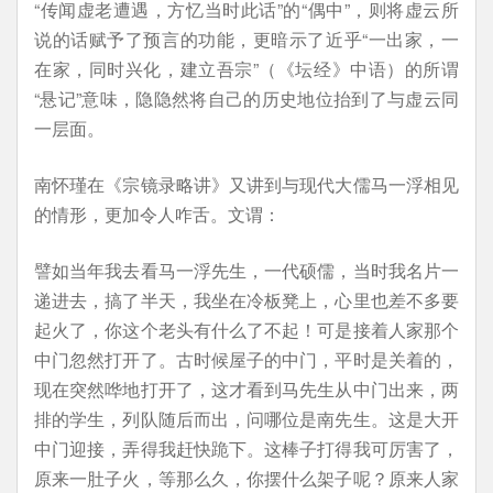
“传闻虚老遭遇，方忆当时此话”的“偶中”，则将虚云所
说的话赋予了预言的功能，更暗示了近乎“一出家，一
在家，同时兴化，建立吾宗”（《坛经》中语）的所谓
“悬记”意味，隐隐然将自己的历史地位抬到了与虚云同
一层面。
南怀瑾在《宗镜录略讲》又讲到与现代大儒马一浮相见
的情形，更加令人咋舌。文谓：
譬如当年我去看马一浮先生，一代硕儒，当时我名片一
递进去，搞了半天，我坐在冷板凳上，心里也差不多要
起火了，你这个老头有什么了不起！可是接着人家那个
中门忽然打开了。古时候屋子的中门，平时是关着的，
现在突然哗地打开了，这才看到马先生从中门出来，两
排的学生，列队随后而出，问哪位是南先生。这是大开
中门迎接，弄得我赶快跪下。这棒子打得我可厉害了，
原来一肚子火，等那么久，你摆什么架子呢？原来人家