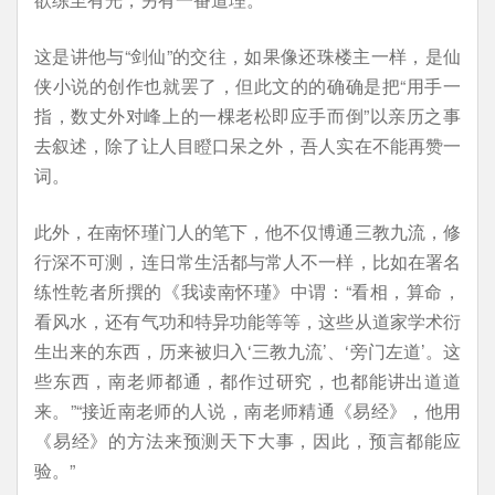
这是讲他与“剑仙”的交往，如果像还珠楼主一样，是仙
侠小说的创作也就罢了，但此文的的确确是把“用手一
指，数丈外对峰上的一棵老松即应手而倒”以亲历之事
去叙述，除了让人目瞪口呆之外，吾人实在不能再赞一
词。
此外，在南怀瑾门人的笔下，他不仅博通三教九流，修
行深不可测，连日常生活都与常人不一样，比如在署名
练性乾者所撰的《我读南怀瑾》中谓：“看相，算命，
看风水，还有气功和特异功能等等，这些从道家学术衍
生出来的东西，历来被归入‘三教九流’、‘旁门左道’。这
些东西，南老师都通，都作过研究，也都能讲出道道
来。”“接近南老师的人说，南老师精通《易经》，他用
《易经》的方法来预测天下大事，因此，预言都能应
验。”