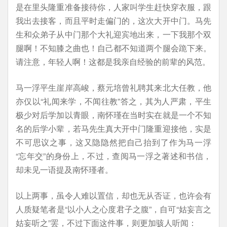
是在里头隆重准备接待你，人家叫学生赶快穿衣服，跟
我出去接客，而且平时走偏门的，这次大开中门。马先
生和众弟子从中门那个大礼迎宾地出来，一下我那个双
腿啊！不知膝之曲也！自己都不知道两个腿会跪下来。
请注意，年轻人啊！这都是我亲自经验的前辈的风范。
马一浮平生崖岸高峻，蔡元培曾礼聘其来北大任教，他
亦仅以“礼闻来学，不闻往教”答之，其为人严肃，平生
极少对后学加以青眼，南怀瑾在当时实在就是一个不知
名的后学小辈，若马先生真大开中门隆重迎接他，实是
不可思议之事，这又隐隐然把自己抬到了作为马一浮
“忘年交”的身份上，不过，查阅马一浮之著述和书信，
却未见一语提及南怀瑾者。
以上两事，虽令人难以置信，却也无从否证，也许会有
人质疑笔者是“以小人之心度君子之腹”，自可“姑妄言之
姑妄听之”罢，不过下面这件事，则更加骇人听闻：