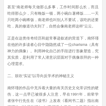
甚至“南老师每天做那么多事，工作时间那么长，而且
吃得那么少，只有晚饭一顿，两小碗白薯稀饭……一天
只吃两小碗稀饭，南老师也叫别人不要试，该吃的还要
吃，真的修道功夫到了，自然会像南老师这样”云云。
正是在这类传奇经历和超常事迹叙述的营造下，南怀瑾
在他的许多读者心目中隐隐然成了一位charisma（具有
神力的偶像）。利用神化自己的手段进行形象塑造，究
其实质，是利用了常人潜意识层面对于偶像崇拜的一种
心理需求。
二、鼓吹“实证”以导向反学术的神秘主义
南怀瑾的作品中充斥着大量的有关历史文化常识性的硬
伤，这一点早已被很多人注意，早在1991年，前辈学
者张中行先生在《读书》上发表《看闲书二题》指出南