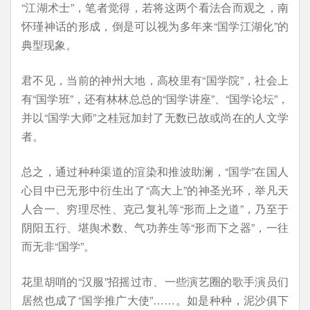
“江湖术士”，笔者觉得，若将这两个看法合而观之，南
怀瑾神话的形成，倒是可以视为多年来“国学江湖化”的
典型现象。
君不见，当前的神州大地，高校里有“国学院”，社会上
有“国学班”，还有林林总总的“国学讲座”、“国学论坛”，
并以“国学大师”之桂冠加封了无数已故或尚在的人文学
者。
总之，通过种种渠道的渲染和推波助澜，“国学”在国人
心目中已无形中衍生出了“高大上”的神圣光环，举凡天
人合一、穷理尽性、克己复礼等“形而上之道”，乃至于
阴阳五行、堪舆术数、气功养生等“形而下之器”，一往
而无非“国学”。
花里胡哨的“汉服”招摇过市、一些演艺圈的歌手演员们
居然也成了“国学推广大使”……。如是种种，泥沙俱下