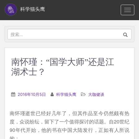
S
科学猫头鹰
TOGG
k
i
p
搜
t
索：
o
m
南怀瑾：“国学大师”还是江
a
湖术士？
i
n
c
2016年10月5日
科学猫头鹰
大咖健谈
o
n
t
南怀瑾逝世已经好几年了，但其作品至今仍然颇有热
e
度，众说纷纭，留下了一个值得探讨的话题。自20世纪
n
90年代开始，他的书在中国大陆发行，正如有人所说
t
的：