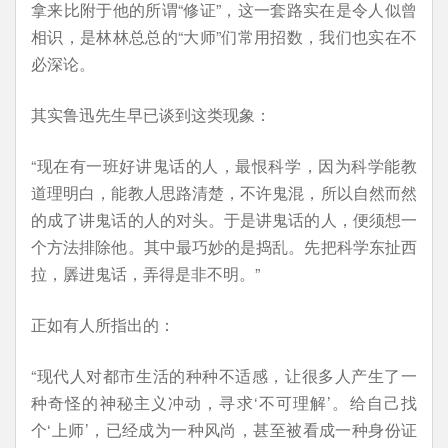
拿来比附于他的所谓“修证”，这一套路实在是令人似曾
相识，是林林总总的“大师”们常用招数，我们也实在不
必深论。
其实鲁迅先生早已谈到这类现象：
“现在有一班好讲鬼话的人，最恨科学，因为科学能教
道理明白，能教人思路清楚，不许鬼混，所以自然而然
的成了讲鬼话的人的对头。于是讲鬼话的人，便须想一
个方法排除他。其中最巧妙的是捣乱。先把科学东扯西
拉，羼进鬼话，弄得是非不明。”
正如有人所指出的：
“现代人对都市生活的种种不适感，让很多人产生了一
种奇怪的神秘主义冲动，寻求‘不可理解’。给自己找
个‘上师’，已经成为一种风尚，甚至被看成一种身份证