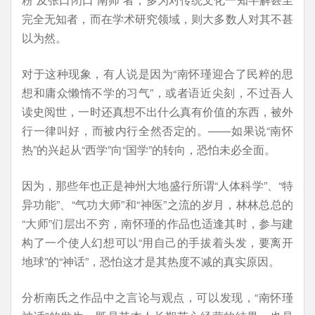
完全无知者，而在学术研究领域，则大多数人对其不甚
以为然。
对于这种现象，有人说是因为“南怀瑾迎合了民粹的思
想和庸众懒惰不学的习气”，或者语近尖刻，不过吾人
读史阅世，一时还真想不出什么真有价值的东西，被外
行一律叫好，而被内行全然否定的。——如果说“南怀
热”的兴起从“西学”向“国学”的转向，恐怕未必全面。
因为，那些年也正是神州大地盛行所谓“人体科学”、“特
异功能”、“气功大师”和“神医”之流的岁月，林林总总的
“大师”们层出不穷，南怀瑾的作品也适逢其时，参与建
构了一个使人幻想可以“用自己的手拔着头发，要离开
地球”的“神话”，恐怕这才是其热度不减的真实原因。
分析南氏之作品中之言论与观点，可以发现，“南怀瑾