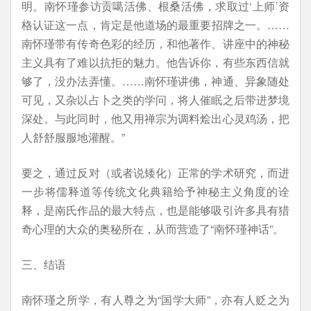
明。南怀瑾参访贡噶活佛、根桑活佛，求取过‘上师’资
格认证这一点，肯定是他道场的最重要招牌之一。……
南怀瑾带有传奇色彩的经历，和他著作、讲座中的神秘
主义具有了难以抗拒的魅力。他告诉你，有些东西信就
够了，没办法弄懂。……南怀瑾讲佛，神通、异象随处
可见，又杂以占卜之类的学问，将人催眠之后带进梦境
深处。与此同时，他又用禅宗为调料烩出心灵鸡汤，把
人舒舒服服地灌醒。”
要之，通过反对（或者说矮化）正常的学术研究，而进
一步将儒释道等传统文化典籍给予神秘主义角度的诠
释，是南氏作品的最大特点，也是能够吸引许多具有猎
奇心理的大众的奥秘所在，从而营造了“南怀瑾神话”。
三、结语
南怀瑾之所学，有人尊之为“国学大师”，亦有人贬之为