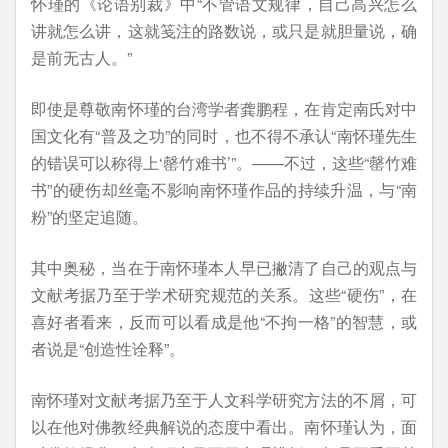
怀瑾的《论语别裁》中“不管语文规律，自己高兴怎么
讲就怎么讲，这就笺注的路数说，或只是就胆量说，确
是前无古人。”
即使是尊敬南怀瑾的台湾学者龚鹏程，在肯定南氏对中
国文化有“普及之功”的同时，也不得不承认“南怀瑾先生
的错误可以称得上‘罄竹难书’”。——不过，这些“罄竹难
书”的硬伤却丝毫不影响南怀瑾作品的持续升温，与“南
粉”的坚定追随。
其中奥秘，当在于南怀瑾本人早已撇清了自己的观点与
文献考据乃至于学术研究规范的关系。这些“硬伤”，在
喜好者看来，反而可以看成是他“不拘一格”的智慧，或
者说是“创造性诠释”。
南怀瑾对文献考据乃至于人文科学研究方法的不屑，可
以在他对佛教经典解说的态度中看出。南怀瑾认为，面