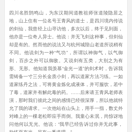
四川名胜鹄鸣山，为东汉期间道教祖师张道陵隐居之
地，山上住有一位名号王青风的道士，是四川境内传说
的剑仙，我曾经上山寻访他，多次以后，终于见到面，
他亦是一位奇人异士。他说：并无飞剑这种事，但剑仙
却是有的。然而他的说法又与杭州城隍山老道所说稍有
不同。他说剑为一种“气功”，所谓以神御气，以气御
剑，百步之外可以御敌。又说剑有五类，大别之为有
形、无形。他知道我羡慕“金光一道”的剑术时，告诉我
需铸备一寸三分长金质小剑，再以道家方法习练。一如
道家练丹之法，可将黄金炼化成液体，并可服饮，若中
了毒，道家并有解此毒的药。……后来请王青风老师表
演，那时我们彼此之间的感情已经很深厚，所以他就特
允了我的请求。一次他站在山头上，用手一指，数丈外
对峰上的一棵老松即应手而倒。我童心未泯，尚惊讶地
问他何以无光。他说：“我早已经告诉过你并无此事，
欲练至有光，另有一番道理。”