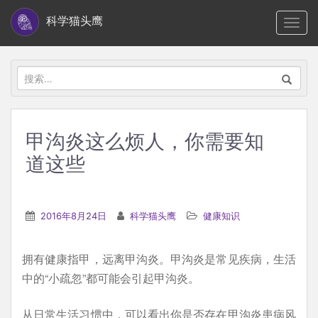
S
科学猫头鹰
TOGG
k
i
p
搜
t
索：
o
m
甲沟炎这么烦人，你需要知
a
道这些
i
n
c
2016年8月24日
科学猫头鹰
健康知识
o
n
t
拥有健康指甲，远离甲沟炎。甲沟炎是常见疾病，生活
e
中的“小疏忽”都可能会引起甲沟炎。
n
从日常生活习惯中，可以看出你是否存在甲沟炎患病风
t