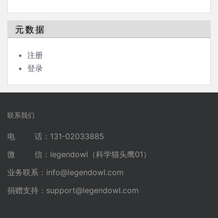
元数据
注册
登录
联系我们
电 话：131-02033885
微 信：legendowl（科学猫头鹰01）
业务联系：
info@legendowl.com
捐赠支持：
support@legendowl.com