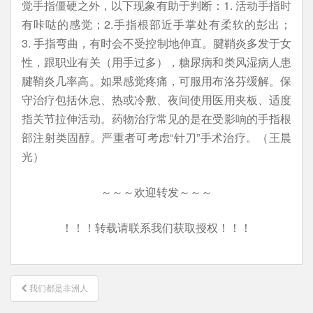
觉手指僵硬之外，以下现象有助于判断：1. 活动手指时
有咔哒的感觉；2.手指根部近手掌处有柔软的彭出；
3. 手指弯曲，有时会不受控制地伸直。腱鞘炎多发于女
性，跟职业有关（用手过多），糖尿病和类风湿病人患
腱鞘炎几率高。如果感觉疼痛，可服用布洛芬缓解。保
守治疗包括休息、热或冷敷、夜间使用医用夹板、适度
指关节拉伸活动。药物治疗常见的是在受影响的手指根
部注射类固醇。严重者可考虑“针刀”手术治疗。（王晨
光）
～～～欢迎转发～～～
！！！转载请联系我们获取授权！！！
文
我们都是非洲人
章