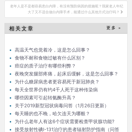
导
老年人是不是都容易患白内障，有没有预防病因的措施呢？我家老人年纪
航
大了又不适合做白内障手术，能通过什么其他方式治疗吗？
相关文章
更多 »
高温天气也觉着冷，这是怎么回事？
食物不耐和食物过敏有什么区别？
癌症的质子治疗有哪些利弊？
夜晚突发腿部疼痛，起床后缓解，这是怎么回事？
为什么糖尿病患者更容易死于新冠肺炎？
每天全世界仍有约4千人死于这种传染病
哪些因素可引起转氨酶升高？
关于2019新型冠状病毒问答（1月26日更新）
每天睡的也不晚，哈欠连天为哪般？
为什么老年人有这6个症状需要检查甲状腺功能?
接受放射性碘I-131治疗的患者辐射防护指南（问答