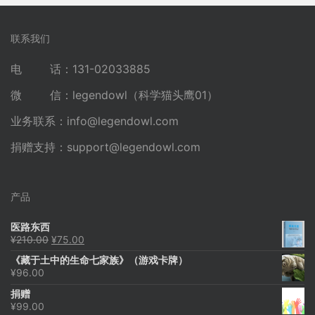
联系我们
电 话：131-02033885
微 信：legendowl（科学猫头鹰01）
业务联系：
info@legendowl.com
捐赠支持：
support@legendowl.com
产品
医路东西
原
当
¥
210.00
¥
75.00
价
前
《藏于土中的生命七家族》（游戏卡牌）
为：
价
¥
96.00
¥210.00。
格
为：
捐赠
¥75.00。
¥
99.00