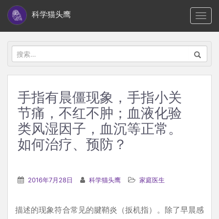
S
科学猫头鹰
TOGG
k
i
p
搜
t
索：
o
m
手指有晨僵现象，手指小关
a
节痛，不红不肿；血液化验
i
n
类风湿因子，血沉等正常。
c
如何治疗、预防？
o
n
t
2016年7月28日
科学猫头鹰
家庭医生
e
n
描述的现象符合常见的腱鞘炎（扳机指）。除了早晨感
t