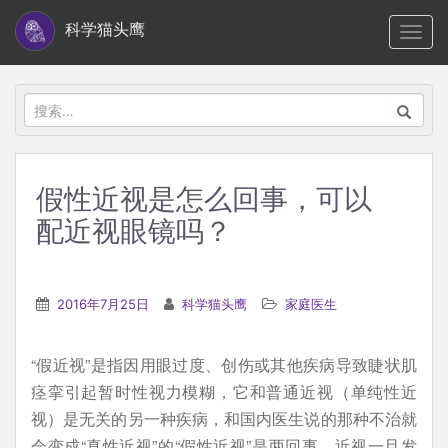
S
科学猫头鹰
TOGG
k
i
p
搜
t
索：
o
m
假性近视是怎么回事，可以
a
配近视眼镜吗？
i
n
c
2016年7月25日
科学猫头鹰
家庭医生
o
n
t
“假近视”是指因用眼过度、创伤或其他疾病导致睫状肌
e
痉挛引起暂时性视力模糊，它和普通近视（单纯性近
n
视）是无关的另一种疾病，和国内医生说的那种不治就
t
会变成“真性近视”的“假性近视”是两回事。近视一旦发