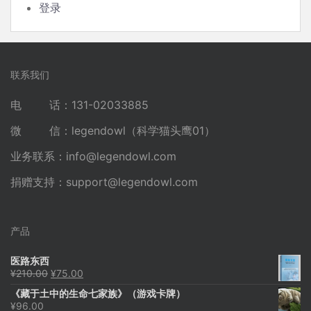
登录
联系我们
电 话：131-02033885
微 信：legendowl（科学猫头鹰01）
业务联系：
info@legendowl.com
捐赠支持：
support@legendowl.com
产品
医路东西
原
当
¥
210.00
¥
75.00
价
前
《藏于土中的生命七家族》（游戏卡牌）
为：
价
¥
96.00
¥210.00。
格