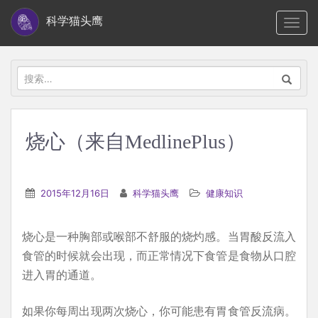
S
科学猫头鹰
TOGG
k
i
p
搜
t
索：
o
m
烧心（来自MedlinePlus）
a
i
n
2015年12月16日
科学猫头鹰
健康知识
c
o
烧心是一种胸部或喉部不舒服的烧灼感。当胃酸反流入
n
食管的时候就会出现，而正常情况下食管是食物从口腔
t
进入胃的通道。
e
n
如果你每周出现两次烧心，你可能患有胃食管反流病。
t