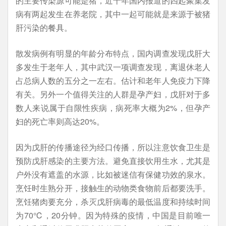
的主要传染源可能是猪，近十年国内报道的四起聚集发
病有两起发生在养老院，其中一起可能就是来源于被猪
肝污染的餐具。
散发病例有明显的年龄分布特点，国内调查发现戊肝大
多发生于老年人，其中武汉一项调查发现，离退休老人
占总病人数的五分之一左右。估计和老年人免疫力下降
有关。另外一个值得关注的人群是孕产妇，戊肝对于多
数人来说属于自限性疾病，病死率大概为2%，但孕产
妇的死亡率则高达20%。
因为戊肝的传播途径为经口传播，所以注意饮食卫生是
预防戊肝感染的主要方法。避免直接饮用生水，尤其是
户外没有遮盖的水源，比如被迷信有保健功效的泉水。
烹饪时生熟分开，接触生的动物类食物前后都要洗手。
烹饪猪肉要充分，杀灭戊肝病毒的最低温度和持续时间
为70℃，20分钟。因为特殊的疫情，中国是目前唯一