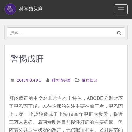
S
科学猫头鹰
TOGG
k
i
p
搜
t
索：
o
m
警惕戊肝
a
i
n
2015年8月9日
科学猫头鹰
健康知识
c
o
肝炎病毒的中文名非常有本土特色，ABCDE分别对应
n
了甲乙丙丁戊。以往临床的关注主要在前三者，甲乙丙
t
上，第一个曾经造成了上海1988年甲肝大爆发，将近
e
三万人患病。后两者则是目前慢性肝病的主要病因。但
n
随着公共卫生状况的改善，无偿献血和甲、乙肝疫苗的
t