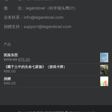
微 信：legendowl（科学猫头鹰01）
业务联系：
info@legendowl.com
捐赠支持：
support@legendowl.com
产品
医路东西
原
当
¥
210.00
¥
75.00
价
前
《藏于土中的生命七家族》（游戏卡牌）
为：
价
¥
96.00
¥210.00。
格
为：
捐赠
¥75.00。
¥
99.00