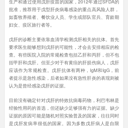
生产和通过使用戊肝疫苗的国家，2012年通过SFDA的
批准，推荐用于戊型肝炎病毒感染的重点高风险人群，
如畜牧养殖者、餐饮业人员、学生或部队官兵、育龄期
妇女、疫区旅行者等。
戊肝的诊断主要依靠血清学检测戊肝相关的抗体。首先
要求医生能够想到戊肝的可能性，才会去安排相应的检
查。有些医院入院的常规检查包括乙肝和丙肝，但不包
括甲肝和戊肝。但至少对于有黄疸的肝损伤病人，戊肝
应该作为常规检查。戊肝抗体有两种，IgM和IgG，前
者提示是急性感染，后者如果没有急性肝炎的表现则被
认为是曾经感染戊肝的证据。
目前没有确定针对戊肝的特效抗病毒药物，利巴韦林是
经验性用药的首选，但还缺少足够强有力的证据。缺少
证据的原因可能是随机对照实验普及的国家，往往同时
是戊肝发病率很低的国家。因为多数戊肝病人是自限