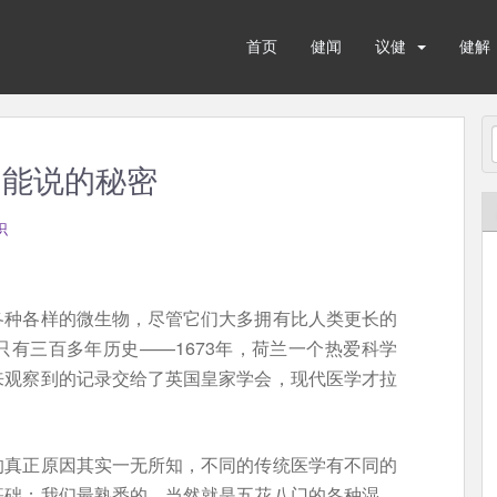
首页
健闻
议健
健解
不能说的秘密
识
各种各样的微生物，尽管它们大多拥有比人类更长的
有三百多年历史——1673年，荷兰一个热爱科学
来观察到的记录交给了英国皇家学会，现代医学才拉
的真正原因其实一无所知，不同的传统医学有不同的
基础；我们最熟悉的，当然就是五花八门的各种湿、