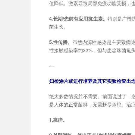
值降低。激素导致局部免疫功能受损，
4.长期/先前有应用抗生素。
特别是广谱
菌生长。
5.性传播
。虽然内源性感染是主要致病
性接触感染率约32%，但与患念珠菌龟
—-
妇检涂片或进行培养及其它实验检查出
绝大多数情况并不需要。前面说过了，
是人体的正常菌群，无需赶尽杀绝。治
1.瘙痒。