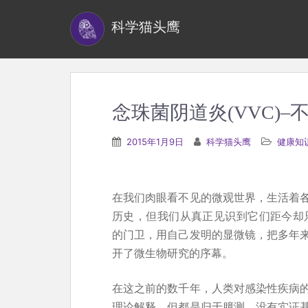
S
科学猫头鹰
k
i
p
t
o
念珠菌阴道炎(VVC)–
m
a
2015年1月9日
科学猫头鹰
健康知
i
n
c
在我们肉眼看不见的微观世界，生活着
o
历史，但我们从真正见识到它们距今却只
n
的门卫，用自己发明的显微镜，把多年
t
开了微生物研究的序幕。
e
n
在这之前的数千年，人类对感染性疾病
t
理论解释，但都是归于臆测，没有实证