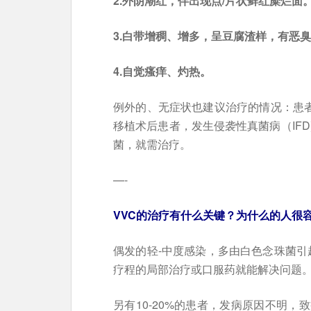
2.外阴潮红，伴出现点/片状鲜红糜烂面
3.白带增稠、增多，呈豆腐渣样，有恶
4.自觉瘙痒、灼热。
例外的、无症状也建议治疗的情况：患者
移植术后患者，发生侵袭性真菌病（IF
菌，就需治疗。
—-
VVC的治疗有什么关键？为什么的人很
偶发的轻-中度感染，多由白色念珠菌引起
疗程的局部治疗或口服药就能解决问题
另有10-20%的患者，发病原因不明