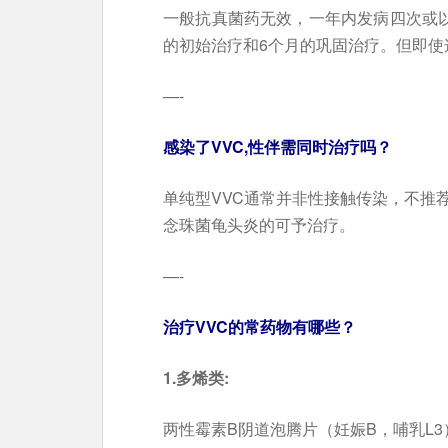
一般抗真菌药无效，一年内发病四次或以
的初始治疗和6个月的巩固治疗。但即使这
—-
感染了VVC,性伴需同时治疗吗？
单纯型VVC通常并非性接触传染，不推
念珠菌龟头炎的可予治疗。
—-
治疗VVC的常药物有哪些？
1.多烯类:
两性霉素B阴道泡腾片（妊娠B，哺乳L3