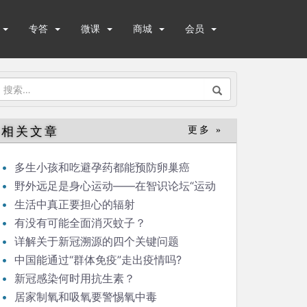
专答
微课
商城
会员
搜
索：
相关文章
更多 »
多生小孩和吃避孕药都能预防卵巢癌
野外远足是身心运动——在智识论坛“运动
与健康”的发言
生活中真正要担心的辐射
有没有可能全面消灭蚊子？
详解关于新冠溯源的四个关键问题
中国能通过“群体免疫”走出疫情吗?
新冠感染何时用抗生素？
居家制氧和吸氧要警惕氧中毒