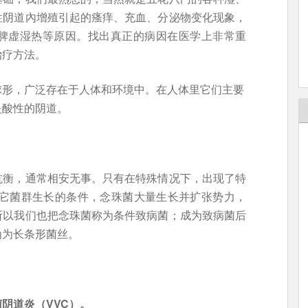
性阴道內增殖引起的瘙痒、充血、分泌物变化现象，
脾虚湿热等原因。找出真正的病因在医学上非常重
治疗方法。
球形，广泛存在于人体和环境中。在人体里它们主要
是酸性的阴道。
抗衡，通常相安无事。只有在特殊情况下，出现了特
其它菌群生长的条件，念珠菌大量生长并扩张势力，
所以我们也把念珠菌称为条件致病菌；成为致病菌后
为为长条形菌丝。
阴道炎（VVC）。