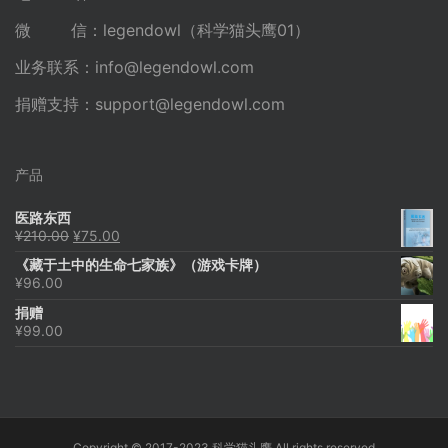
微 信：legendowl（科学猫头鹰01）
业务联系：
info@legendowl.com
捐赠支持：
support@legendowl.com
产品
医路东西
原
当
¥
210.00
¥
75.00
价
前
《藏于土中的生命七家族》（游戏卡牌）
为：
价
¥
96.00
¥210.00。
格
为：
捐赠
¥75.00。
¥
99.00
Copyright © 2017-2023 科学猫头鹰 All rights reserved