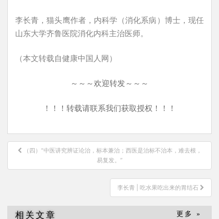
李长青，猫头鹰作者，内科学（消化系病）博士，现任
山东大学齐鲁医院消化内科主治医师。
（本文转载自健康中国人网）
～～～欢迎转发～～～
！！！转载请联系我们获取授权！！！
文
（四）“中医讲究辨证论治，标本兼治；西医是治标不治本，难去根，
章
易复发。”
导
航
李长青 | 吃水果吃出来的胃结石
相关文章
更多 »