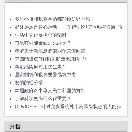
多生小孩和吃避孕药都能预防卵巢癌
野外远足是身心运动——在智识论坛“运动与健康”的
发言
生活中真正要担心的辐射
有没有可能全面消灭蚊子？
详解关于新冠溯源的四个关键问题
中国能通过“群体免疫”走出疫情吗?
新冠感染何时用抗生素？
居家制氧和吸氧要警惕氧中毒
发情的经济学
本届政府对中华人民共和国的方针
了解科学史为什么很重要？
COVID-19：针对免疫系统处于高风险状态的人的指
南
归档