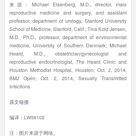
来源：Michael Eisenberg, M.D., director, male
reproductive medicine and surgery, and assistant
professor, department of urology, Stanford University
School of Medicine, Stanford, Calif.; Tina Kold Jensen,
M.D., Ph.D., professor, department of environmental
medicine, University of Southern Denmark; Michael
Heard, M.D., obstetrician/gynecologist and
reproductive endocrinologist, The Heard Clinic and
Houston Methodist Hospital, Houston; Oct. 2, 2014,
BMJ Open; Oct. 2, 2014, Sexually Transmitted
Infections
原文链接
编译：LW56102
注：图片来源于网络。