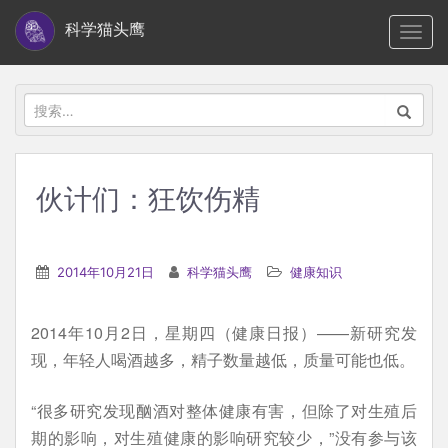
S
科学猫头鹰
TOGG
k
i
p
搜
t
索：
o
m
伙计们：狂饮伤精
a
i
n
2014年10月21日
科学猫头鹰
健康知识
c
o
2014年10月2日，星期四（健康日报）——新研究发
n
现，年轻人喝酒越多，精子数量越低，质量可能也低。
t
e
“很多研究发现酗酒对整体健康有害，但除了对生殖后
n
期的影响，对生殖健康的影响研究较少，”没有参与该
t