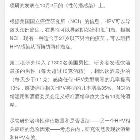
项研究发表在10月2日的《性传播感染》上。
根据美国国立癌症研究所（NCI）的信息，HPV可以导
致头颈部癌症，在男性可以导致阴茎癌和肛门癌。根据
NCI，现有一种适合于27岁以下男性的疫苗，可以阻挡
HPV感染从而预防两种癌症。
第二项研究纳入了1300名美国男性。研究者发现饮酒
最多的男性（每天超过10克酒精），相比饮酒最少的
（每天少于0.1克）感染任何HPV类型病毒的几率提高
13%，感染癌症相关HPV类型的几率增高35%。NCI酒
精滥用和酒瘾委员会定义标准酒精单位为含有14克纯酒
精。
尽管研究者将性伴侣数量和是否吸烟——另一个HPV相
关癌症的危险因素——考虑在内，研究依然发现饮酒量
和HPV有关。