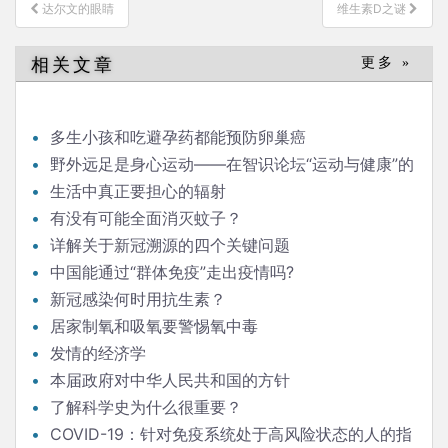
文
达尔文的眼睛
维生素D之谜
章
导
相关文章
更多 »
航
多生小孩和吃避孕药都能预防卵巢癌
野外远足是身心运动——在智识论坛“运动与健康”的
发言
生活中真正要担心的辐射
有没有可能全面消灭蚊子？
详解关于新冠溯源的四个关键问题
中国能通过“群体免疫”走出疫情吗?
新冠感染何时用抗生素？
居家制氧和吸氧要警惕氧中毒
发情的经济学
本届政府对中华人民共和国的方针
了解科学史为什么很重要？
COVID-19：针对免疫系统处于高风险状态的人的指