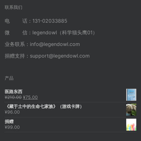
联系我们
电 话：131-02033885
微 信：legendowl（科学猫头鹰01）
业务联系：
info@legendowl.com
捐赠支持：
support@legendowl.com
产品
医路东西
原
当
¥
210.00
¥
75.00
价
前
《藏于土中的生命七家族》（游戏卡牌）
为：
价
¥
96.00
¥210.00。
格
为：
捐赠
¥75.00。
¥
99.00