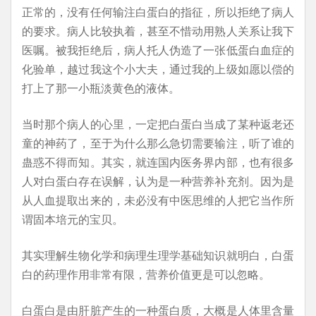
正常的，没有任何输注白蛋白的指征，所以拒绝了病人
的要求。病人比较执着，甚至不惜动用熟人关系让我下
医嘱。被我拒绝后，病人托人伪造了一张低蛋白血症的
化验单，越过我这个小大夫，通过我的上级如愿以偿的
打上了那一小瓶淡黄色的液体。
当时那个病人的心里，一定把白蛋白当成了某种返老还
童的神药了，至于为什么那么急切需要输注，听了谁的
蛊惑不得而知。其实，就连国内医务界内部，也有很多
人对白蛋白存在误解，认为是一种营养补充剂。因为是
从人血提取出来的，未必没有中医思维的人把它当作所
谓固本培元的宝贝。
其实理解生物化学和病理生理学基础知识就明白，白蛋
白的药理作用非常有限，营养价值更是可以忽略。
白蛋白是由肝脏产生的一种蛋白质，大概是人体里含量