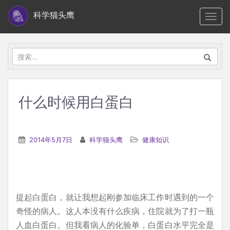
S
科学猫头鹰
TOGG
k
i
p
搜
t
索：
o
m
什么时候用白蛋白
a
i
n
2014年5月7日
科学猫头鹰
健康知识
c
o
n
t
提起白蛋白，就让我想起刚参加临床工作时遇到的一个
e
奇怪的病人。这人本没有什么疾病，住院就为了打一瓶
n
人血白蛋白。但我看病人的化验单，白蛋白水平完全是
t