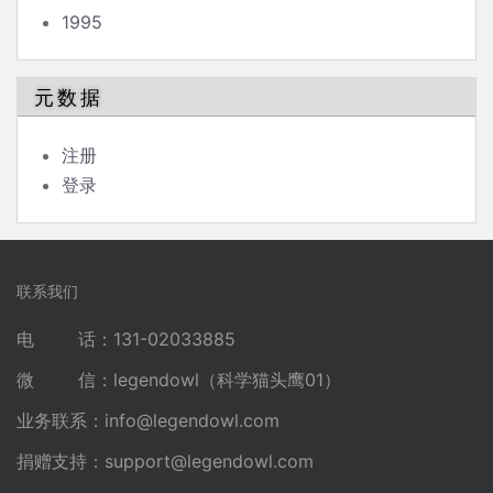
1995
元数据
注册
登录
联系我们
电 话：131-02033885
微 信：legendowl（科学猫头鹰01）
业务联系：
info@legendowl.com
捐赠支持：
support@legendowl.com