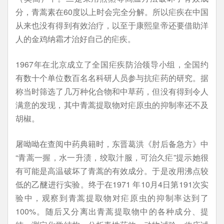
分，青蒿素在60度以上时会完全分解。所以疟疾在中国
从来也没有得到有效治疗，以至于康熙皇帝还要借助洋
人的金鸡纳霜才治好自己的疟疾。
1967年在北京成立了全国疟疾防治领导小组，全国约
有数十个单位数百名名科研人员参与抗疟药的研究。据
称当时筛选了几万种化合物和中草药，但没有得到令人
满意的发现，其中青蒿提取物对疟原虫的抑制率还不及
胡椒。
屠呦呦在查阅中药典籍时，东晋葛洪《肘后备急方》中
“青蒿一握，水一升渍，绞取汁服，可治久疟”提示她很
有可能是高温破坏了青蒿的有效成分。于是改用沸点较
低的乙醚进行实验。终于在1971 年10月4日第191次实
验中，观察到青蒿提取物对疟原虫的抑制率达到了
100%。随后又分离出青蒿提取物中的各种成分、提