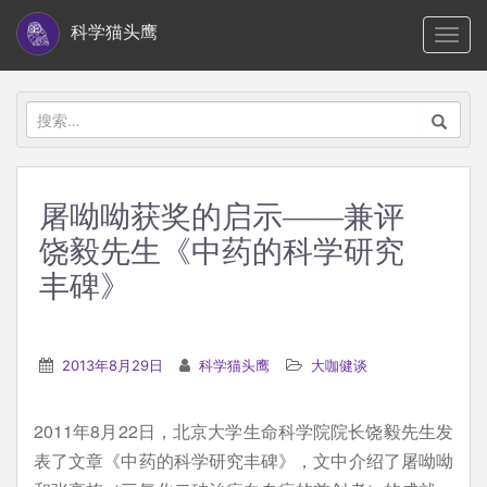
S
科学猫头鹰
TOGG
k
i
p
搜
t
索：
o
m
屠呦呦获奖的启示——兼评
a
饶毅先生《中药的科学研究
i
n
丰碑》
c
o
n
2013年8月29日
科学猫头鹰
大咖健谈
t
e
2011年8月22日，北京大学生命科学院院长饶毅先生发
n
表了文章《中药的科学研究丰碑》，文中介绍了屠呦呦
t