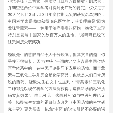
和张亭栋（三氧化二砷治疗白血病的首创者）的成就，
并期望这两位中国学者能得到更广泛的肯定。仅仅过了
20天的9月12日，2011年度拉斯克奖的获奖名单揭晓，
中国科学家屠呦呦获得临床医学奖，获奖理由是“因为
发现青蒿素——一种用于治疗疟疾的药物，挽救了全球
特别是发展中国家的数百万人的生命。”屠呦呦已经飞
往美国接受该奖项。
饶毅先生的慧眼自然令人十分钦佩，但其文章的题目似
乎并不很贴切。因为“中药”一词的定义应该是中国传统
医学体系中的、在中医理论指导下应用的药物。而青蒿
素与三氧化二砷则完全是化学药品，也就是人们日常所
说的西药。饶毅先生在文中也提到：“青蒿素和三氧化
二砷都是以现代科学的方法所获得，遵循科学的标准所
确立其效果”。由此可见，这两种药物与中医药理论无
关，饶毅先生文章的题目似应改为《中国药物的科学研
究丰碑》更为妥当，以免“中药”的说法引起不必要的误