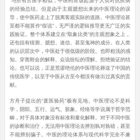
与所有古医学相似，中医药应该起源于人类对抗疾病
的经验总结。但是由于主观臆想出来的中医理论的误
导，使中医药走上了脱离客观实际的道路。中医理论甚
至都不能算作“假说”，无严谨的逻辑推导更无广泛的实
践验证。整个体系建立在“取象比类”的主观想象之上，
还包括有猜测、臆想、迷信、甚至鬼神的成分。在人类
的认识层次中，中医处于很低级的阶段。也即粗浅的感
知、穿凿附会的解释、众说纷纭的理解、拒绝验证的结
论。也可以说，正是荒谬绝伦的中医理论葬送了中国的
传统医学，以至于中医从古至今都没有做出过真实的贡
献。
方舟子提出的“废医验药”极有见地。中医理论不是科
学，阴阳、五行、运气、脏象、经络等学说属于哲学范
畴，对于具体对象没有标准和量化解释。对于不同中医
的诊断和治疗，无法用中医理论去辨别孰对孰错，甚至
不能辨别骗子。中医的理论体系与现代科学完全不兼