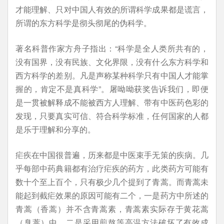
才能理解、只对中国人有效的所谓科学成果都是谎言，
所谓的东方科学是彻头彻尾的伪科学。
著名科普作家方舟子指出：“科学是全人类所共有的，
没有国界，没有民族、文化界限，没有什么东方科学和
西方科学的差别。凡是声称某种科学只有中国人才能掌
握的，肯定不是真科学”。屠呦呦获奖告诉我们，即便
是一贯被解释成不能被西方人理解、带有中医药色彩的
发现，只要真实可信、符合科学标准，任何国家的人都
是乐于理解和分享的。
疟疾在中国很普遍，历来都是中医束手无策的疾病。几
乎每部中药典籍都有治疗疟疾的药方，此类药方可能有
数十个至上百个，只有极少几个提到了青蒿。而青蒿未
能起到截疟效果的原因可能有二个，一是药方中所述的
青蒿（香蒿）并不含青蒿素，青蒿素实际存于黄花蒿
（臭蒿）中。二是采用煎熬等高温方法破坏了有效成