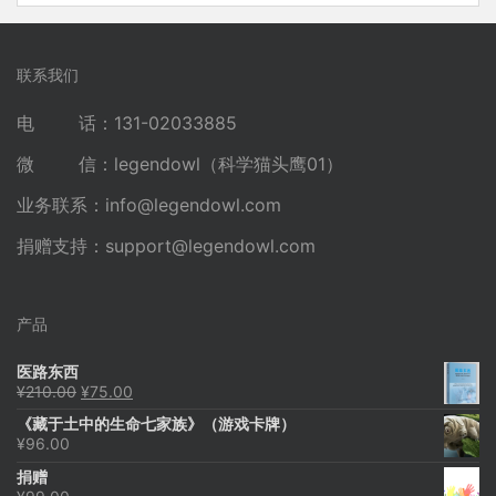
联系我们
电 话：131-02033885
微 信：legendowl（科学猫头鹰01）
业务联系：
info@legendowl.com
捐赠支持：
support@legendowl.com
产品
医路东西
原
当
¥
210.00
¥
75.00
价
前
《藏于土中的生命七家族》（游戏卡牌）
为：
价
¥
96.00
¥210.00。
格
为：
捐赠
¥75.00。