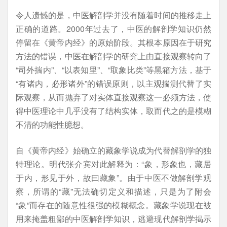
令人遗憾的是，中医解剖学并没有随着时间的推移走上
正确的道路。2000年过去了，中医的解剖学知识仍然
停留在《黄帝内经》的原始阶段。其根本原因在于研究
方法的错误，中医在解剖学的研究上由直接观察转向了
“司外揣内”、“以表知里”、“取象比类”等黑箱方法，基于
“有诸内，必形诸外”的错误原则，以主观揣测代替了实
际观察，从而抛弃了对实体直接观察这一必须方法，使
得中医理论中几乎没有了结构实体，取而代之的是模糊
不清的功能性臆想。
自《黄帝内经》始确立的藏象学说成为代替解剖学的独
特理论。明代张介宾对此解释为：“象，形象也，藏居
于内，形见于外，故曰藏象”。由于中医不做解剖学观
察，所谓的“藏”无法确切定义和描述，只是为了附会
“象”而存在的随意性很强的模糊概念。藏象学说现在被
用来掩盖粗鄙的中医解剖学知识，逃避现代解剖学揭示