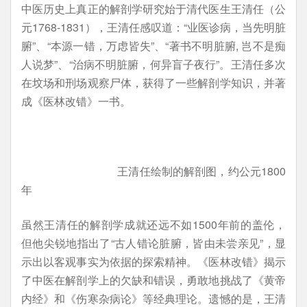
中医历史上真正的解剖学研究始于清代医生王清任（公
元1768-1831），王清任感叹道：“业医诊病，当先明脏
腑”、“本源一错，万虑皆失”、“著书不明脏腑, 岂不是痴
人说梦”、“治病不明脏腑，何异盲子夜行”。王清任多次
在坟场和刑场观察尸体，获得了一些解剖学知识，并著
成《医林改错》一书。
王清任绘制的解剖图，约公元1800
年
虽然王清任的解剖学成就还远不如1500年前的盖伦，
但他尖锐地指出了“古人错论脏腑，皆由未尝亲见”，显
示出以客观事实为依据的探索精神。《医林改错》揭示
了中医在解剖学上的欠缺和错误，勇敢地挑战了《黄帝
内经》和《伤寒杂病论》等经典理论。遗憾的是，王清