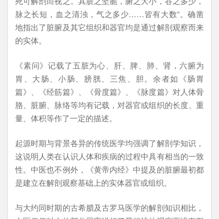
死可解剖而视之。其脏之坚脆，腑之大小，谷之多少，
脉之长短，血之清浊，气之多少……皆有大数”。确凿
地指出了脏腑及其它组织和器官均是通过解剖观察而来
的实体。
《素问》记载了五脏为心、肝、脾、肺、肾，六腑为
胃、大肠、小肠、膀胱、三焦、胆。余者如《肠胃
篇》、《经筋篇》、《骨度篇》、《脉度篇》对人体骨
胳、脏腑、脉络等均有记载，对器官或组织的长度、重
量、体积等作了一定的描述。
起源时期与背景各异的传统医学均强调了解剖学知识，
这说明人类在认识人体和疾病的过程中具有相当的一致
性。中医也不例外，《黄帝内经》中提及的脏腑最初都
是建立在解剖观察基础上的实体器官或组织。
与大约同时期的古希腊及古罗马医学的解剖知识相比，