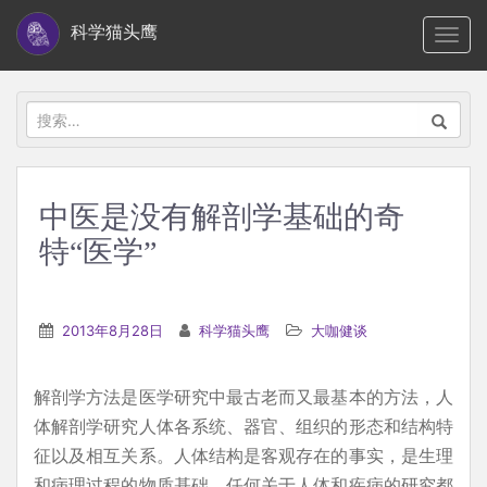
S
科学猫头鹰
TOGG
k
i
p
搜
t
索：
o
m
中医是没有解剖学基础的奇
a
特“医学”
i
n
c
2013年8月28日
科学猫头鹰
大咖健谈
o
n
t
解剖学方法是医学研究中最古老而又最基本的方法，人
e
体解剖学研究人体各系统、器官、组织的形态和结构特
n
征以及相互关系。人体结构是客观存在的事实，是生理
t
和病理过程的物质基础，任何关于人体和疾病的研究都