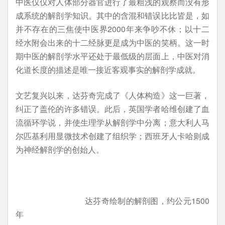
中医仅仅对人体部分器官进行了最粗浅的观察而没有形
成系统的解剖学知识。其中的含混和错误比比皆是，如
并不存在的三焦使中医界2000年来争吵不休；以十二
经水附会出来的十二经脉更是成为中医的笑柄。这一时
期中医的解剖学水平还处于最低级的层面上，中医对消
化道长度的描述是唯一接近客观事实的解剖学成就。
文艺复兴以来，达芬奇完成了《人体构造》这一巨著，
纠正了盖伦的许多错误。此后，英国学者哈维创建了血
流循环学说，并使生理学从解剖学中分离；意大利人马
尔匹基利用显微技术创建了组织学；西班牙人卡哈则成
为神经解剖学的创始人。
达芬奇绘制的解剖图，约公元1500
年