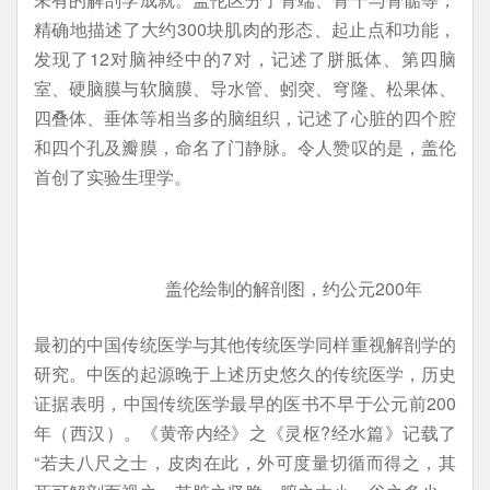
精确地描述了大约300块肌肉的形态、起止点和功能，
发现了12对脑神经中的7对，记述了胼胝体、第四脑
室、硬脑膜与软脑膜、导水管、蚓突、穹隆、松果体、
四叠体、垂体等相当多的脑组织，记述了心脏的四个腔
和四个孔及瓣膜，命名了门静脉。令人赞叹的是，盖伦
首创了实验生理学。
盖伦绘制的解剖图，约公元200年
最初的中国传统医学与其他传统医学同样重视解剖学的
研究。中医的起源晚于上述历史悠久的传统医学，历史
证据表明，中国传统医学最早的医书不早于公元前200
年（西汉）。《黄帝内经》之《灵枢?经水篇》记载了
“若夫八尺之士，皮肉在此，外可度量切循而得之，其