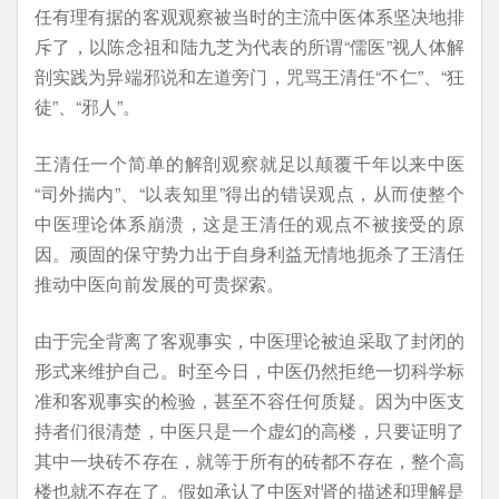
任有理有据的客观观察被当时的主流中医体系坚决地排
斥了，以陈念祖和陆九芝为代表的所谓“儒医”视人体解
剖实践为异端邪说和左道旁门，咒骂王清任“不仁”、“狂
徒”、“邪人”。
王清任一个简单的解剖观察就足以颠覆千年以来中医
“司外揣内”、“以表知里”得出的错误观点，从而使整个
中医理论体系崩溃，这是王清任的观点不被接受的原
因。顽固的保守势力出于自身利益无情地扼杀了王清任
推动中医向前发展的可贵探索。
由于完全背离了客观事实，中医理论被迫采取了封闭的
形式来维护自己。时至今日，中医仍然拒绝一切科学标
准和客观事实的检验，甚至不容任何质疑。因为中医支
持者们很清楚，中医只是一个虚幻的高楼，只要证明了
其中一块砖不存在，就等于所有的砖都不存在，整个高
楼也就不存在了。假如承认了中医对肾的描述和理解是