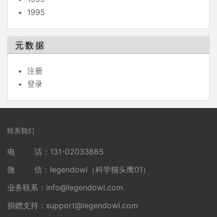
1995
元数据
注册
登录
联系我们
电 话：131-02033885
微 信：legendowl（科学猫头鹰01）
业务联系：
info@legendowl.com
捐赠支持：
support@legendowl.com