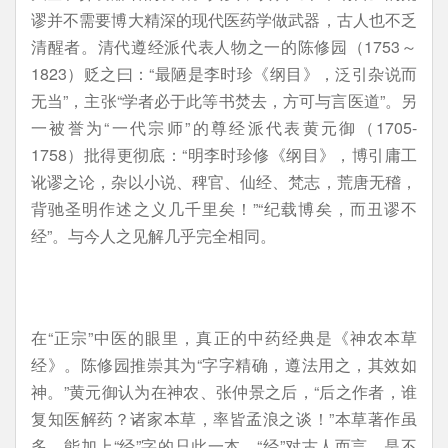
谬并不需要博大精深的现代医药学做武器，古人也不乏
清醒者。清代遵经派代表人物之一的陈修园（1753～
1823）贬之曰：“最陋是李时珍《纲目》，泛引杂说而
无当”，主张“学者必于此等书焚去，方可与言医道”。另
一被誉为“一代宗师”的尊经派代表黄元御（1705-
1758）批得更彻底：“明李时珍修《纲目》，博引庸工
讹谬之论，杂以小说、稗官、仙经、梵志，荒唐无稽，
背驰圣明作述之义几千里矣！”“纪载博矣，而丑谬不
经”。与今人之见解几乎完全相同。
在“正宗”中医的眼里，真正的中药经典是《神农本草
经》。陈修园推崇其为“字字精确，遵法用之，其效如
神。”黄元御认为在神农、张仲景之后，“后之作者，谁
复知医解药？诸家本草，率皆孟浪之谈！”本草著作虽
多，能加上“经”字的只此一本。“经”对古人而言，是不