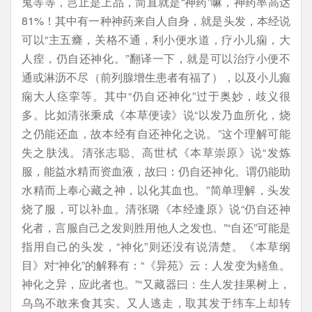
鬼等等，岂止是上品，简直就是“神药”嘛，神药率高达
81%！其中有一种神药来自人自身，就是头发，本经说
可以“主五癃，关格不通，利小便水道，疗小儿痫，大
人痓，仍自还神化。”翻译一下，就是可以治疗小便不
通或淋沥不尽（前列腺增生患者有福了），以及小儿癫
痫大人痉挛等。其中“仍自还神化”过于奥妙，歧义很
多。比如清张秉成《本草便读》说“以发乃血所化，烧
之仍能还血，故本经有自还神化之说。”这个理解可能
失之肤浅。清张志聪、高世栻《本草崇原》说“发炼
服，能益水精而资血液，故曰：仍自还神化。谓仍能助
水精而上奉心藏之神，以化其血也。”简单理解，头发
烧了服，可以补血。清张璐《本经逢原》说“仍自还神
化者，言服自己之发则胜用他人之发也。”“自还”可能是
指用自己的头发，“神化”则还没有说清楚。《本草纲
目》对“神化”的解释有：“《异苑》云：人发变为鳝鱼。
神化之异，应此者也。”“又藏器曰：生人发挂果树上，
乌鸟不敢来食其实。又人逃走，取其发于纬车上却转