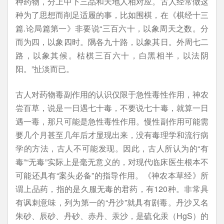
种药物，分上中下三品和天地人相对应。古人经常做这
种为了思想而削足适履的事，比如围棋，在《棋经十三
篇.论局篇第一》非要说“三百六十，以象周天之数。分
而为四，以象四时。隅各九十路，以象其日。外周七二
路，以象其候。枯棋三百六十，白黑相半，以法阴
阳。”扯淡而已。
古人对药物毒副作用的认识仅限于急性毒性作用，神农
尝百草，说是一日遇七十毒，不要说七十毒，就算一日
遇一毒，那只可能是急性毒性作用。慢性副作用可能需
要几个月甚至几年后才显现出来，没有毒理学和流行病
学的方法，古人不可能发现。因此，古人所认为的“有
毒”“无毒”实际上是毫无意义的，对现代临床医生根本不
可能还具有“案头必备”的指导作用。《神农本草经》所
谓上品药，指的是久服无毒的君药，有120种。非常具
有讽刺意味，列为第一的“丹沙”就具有剧毒。丹沙又名
朱砂、辰砂、丹砂、赤丹、汞沙，是硫化汞（HgS）的