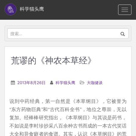
S
科学猫头鹰
TOGG
k
i
p
搜
t
索：
o
m
荒谬的《神农本草经》
a
i
n
2013年8月26日
科学猫头鹰
大咖健谈
c
o
说到中药经典，第一自然是《本草纲目》，它被誉为
n
“东方药物巨典”和“古代百科全书”，地位之尊崇，无以
t
复加。经棒棒研究指出，《本草纲目》与其说是药书，
e
不如说是李时珍抄采八百余种古书而成的一本古代笑话
n
大全和异食癖者的食谱。其实，认识《本草纲目》的荒
t