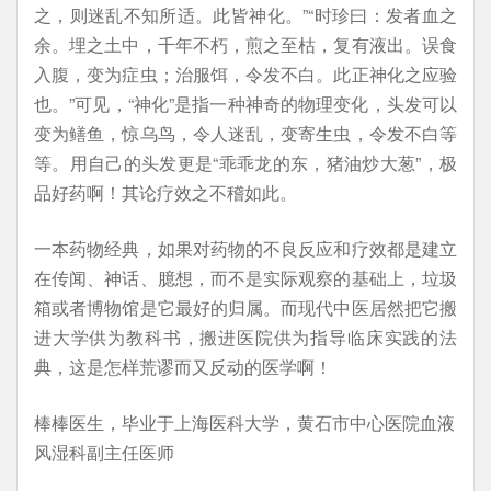
之，则迷乱不知所适。此皆神化。”“时珍曰：发者血之
余。埋之土中，千年不朽，煎之至枯，复有液出。误食
入腹，变为症虫；治服饵，令发不白。此正神化之应验
也。”可见，“神化”是指一种神奇的物理变化，头发可以
变为鳝鱼，惊乌鸟，令人迷乱，变寄生虫，令发不白等
等。用自己的头发更是“乖乖龙的东，猪油炒大葱”，极
品好药啊！其论疗效之不稽如此。
一本药物经典，如果对药物的不良反应和疗效都是建立
在传闻、神话、臆想，而不是实际观察的基础上，垃圾
箱或者博物馆是它最好的归属。而现代中医居然把它搬
进大学供为教科书，搬进医院供为指导临床实践的法
典，这是怎样荒谬而又反动的医学啊！
棒棒医生，毕业于上海医科大学，黄石市中心医院血液
风湿科副主任医师