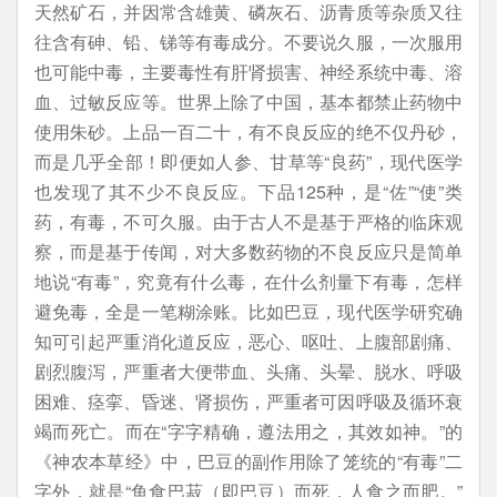
天然矿石，并因常含雄黄、磷灰石、沥青质等杂质又往
往含有砷、铅、锑等有毒成分。不要说久服，一次服用
也可能中毒，主要毒性有肝肾损害、神经系统中毒、溶
血、过敏反应等。世界上除了中国，基本都禁止药物中
使用朱砂。上品一百二十，有不良反应的绝不仅丹砂，
而是几乎全部！即便如人参、甘草等“良药”，现代医学
也发现了其不少不良反应。下品125种，是“佐”“使”类
药，有毒，不可久服。由于古人不是基于严格的临床观
察，而是基于传闻，对大多数药物的不良反应只是简单
地说“有毒”，究竟有什么毒，在什么剂量下有毒，怎样
避免毒，全是一笔糊涂账。比如巴豆，现代医学研究确
知可引起严重消化道反应，恶心、呕吐、上腹部剧痛、
剧烈腹泻，严重者大便带血、头痛、头晕、脱水、呼吸
困难、痉挛、昏迷、肾损伤，严重者可因呼吸及循环衰
竭而死亡。而在“字字精确，遵法用之，其效如神。”的
《神农本草经》中，巴豆的副作用除了笼统的“有毒”二
字外，就是“鱼食巴菽（即巴豆）而死，人食之而肥。”