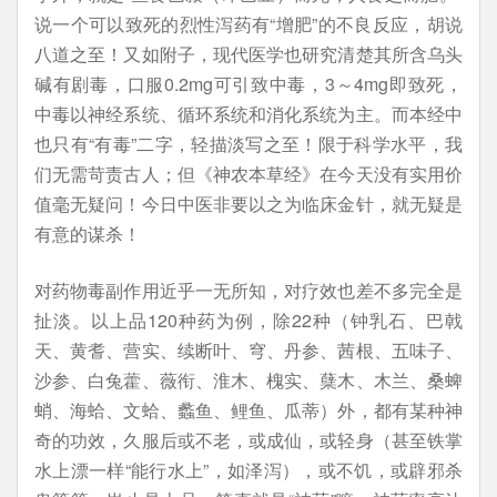
说一个可以致死的烈性泻药有“增肥”的不良反应，胡说
八道之至！又如附子，现代医学也研究清楚其所含乌头
碱有剧毒，口服0.2mg可引致中毒，3～4mg即致死，
中毒以神经系统、循环系统和消化系统为主。而本经中
也只有“有毒”二字，轻描淡写之至！限于科学水平，我
们无需苛责古人；但《神农本草经》在今天没有实用价
值毫无疑问！今日中医非要以之为临床金针，就无疑是
有意的谋杀！
对药物毒副作用近乎一无所知，对疗效也差不多完全是
扯淡。以上品120种药为例，除22种（钟乳石、巴戟
天、黄耆、营实、续断叶、穹、丹参、茜根、五味子、
沙参、白兔藿、薇衔、淮木、槐实、蘖木、木兰、桑蜱
蛸、海蛤、文蛤、蠡鱼、鲤鱼、瓜蒂）外，都有某种神
奇的功效，久服后或不老，或成仙，或轻身（甚至铁掌
水上漂一样“能行水上”，如泽泻），或不饥，或辟邪杀