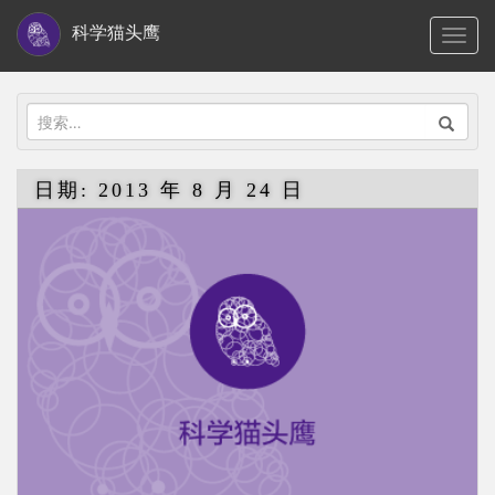
S
科学猫头鹰
TOGG
k
i
p
搜
t
索：
o
日期:
2013 年 8 月 24 日
m
a
i
n
c
o
n
t
e
n
t