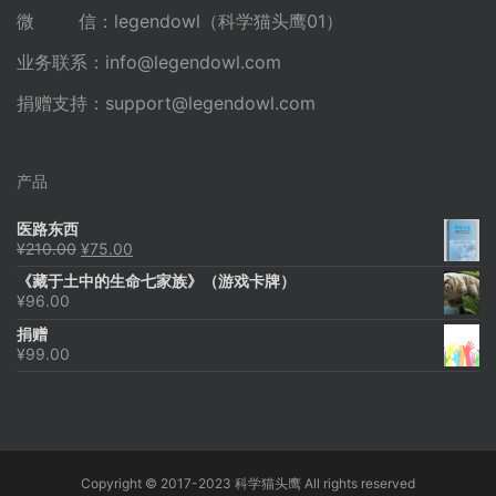
微 信：legendowl（科学猫头鹰01）
业务联系：
info@legendowl.com
捐赠支持：
support@legendowl.com
产品
医路东西
原
当
¥
210.00
¥
75.00
价
前
《藏于土中的生命七家族》（游戏卡牌）
为：
价
¥
96.00
¥210.00。
格
为：
捐赠
¥75.00。
¥
99.00
Copyright © 2017-2023 科学猫头鹰 All rights reserved