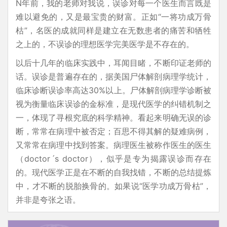
N年前，我的老师对我说，误诊对每一个医生而言既是
难以避免的，又是最宝贵的财富。正如“一将功成万骨
枯”，名医的成就同样是建立在无数患者的痛苦和牺牲
之上的，不误诊的理想医学完美医学是不存在的。
以后十几年的临床实践中，耳闻目睹，不断印证老师的
话。误诊是普遍存在的，据美国尸体解剖病理学统计，
临床诊断误诊率高达30%以上。尸体解剖病理学诊断被
视为衡量临床误诊的金标准，是现代医学的纠错机制之
一，体现了寻根究底的科学精神。看起来明确无误的诊
断，常常在病理中被否定；百思不得其解的疑难病例，
又常常在病理中找到答案。病理医生被称作医生的医生
（doctorˊs doctor），似乎是专为揭露误诊而存在
的。现代医学正是在不断的自我找错，不断的总结提炼
中，才不断的脱胎换骨的。如果说“医学功成万骨枯”，
并非是夸张之语。