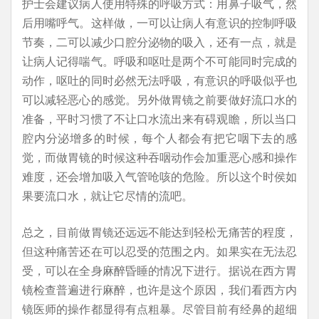
护士会建议病人使用特殊的呼吸方式：用鼻子吸气，然
后用嘴呼气。这样做，一可以让病人有意识的控制呼吸
节奏，二可以减少口腔分泌物的吸入，还有一点，就是
让病人记得喘气。呼吸和呕吐是两个不可能同时完成的
动作，呕吐的同时必然无法呼吸，有意识的呼吸似乎也
可以减轻恶心的感觉。另外做胃镜之前要做好流口水的
准备，平时习惯了不让口水流出来有碍观瞻，所以当口
腔内分泌增多的时候，每个人都会有把它咽下去的感
觉，而做胃镜的时候这种吞咽动作会加重恶心感和操作
难度，还会增加吸入气管呛咳的危险。所以这个时侯如
果要流口水，就让它尽情的流吧。
总之，目前做胃镜还远远不能达到轻松无痛苦的程度，
但这种痛苦还在可以忍受的范围之内。如果实在无法忍
受，可以在全身麻醉昏睡的情况下进行。据说在西方胃
镜检查普遍进行麻醉，也许是这个原因，我们看西方内
镜医师的操作都显得有点粗暴。尽管目前有经鼻的超细