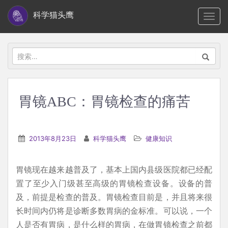
S
科学猫头鹰
TOGG
k
i
p
搜
t
索：
o
m
胃镜ABC：胃镜检查的痛苦
a
i
n
2013年8月23日
科学猫头鹰
健康知识
c
o
胃镜现在越来越普及了，基本上国内县级医院都已经配
n
置了至少入门级甚至高级的胃镜检查设备。设备的普
t
及，前提是检查的普及。胃镜检查目前是，并且将来很
e
长时间内仍将是诊断多数胃病的金标准。可以说，一个
n
人是否有胃病，是什么样的胃病，在做胃镜检查之前都
t