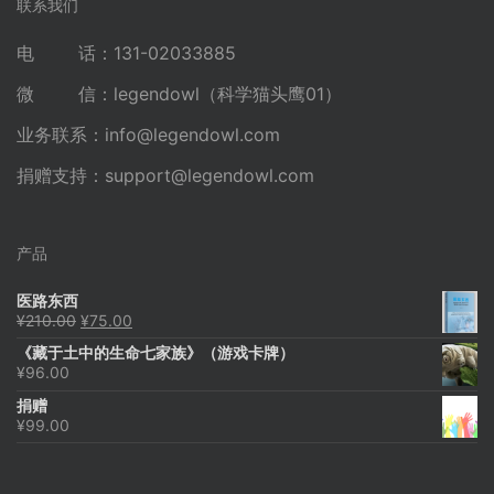
联系我们
电 话：131-02033885
微 信：legendowl（科学猫头鹰01）
业务联系：
info@legendowl.com
捐赠支持：
support@legendowl.com
产品
医路东西
原
当
¥
210.00
¥
75.00
价
前
《藏于土中的生命七家族》（游戏卡牌）
为：
价
¥
96.00
¥210.00。
格
为：
捐赠
¥75.00。
¥
99.00