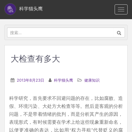
S
科学猫头鹰
TOGG
k
i
p
搜
t
索：
o
m
大检查有多大
a
i
n
2013年8月23日
科学猫头鹰
健康知识
c
o
科学研究，首先要求不回避问题的存在，比如腐败、造
n
假、环境污染、大处方大检查等等。然后是客观的分析
t
问题，不是带着情绪的批判，而是分析其产生的原因，
e
表现形式，有时候需要在学术上给这些现象重新命名，
n
以便更准确的表达，比如用“权力寻租”代替贬义的腐
t