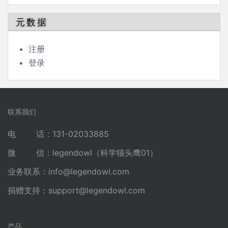
元数据
注册
登录
联系我们
电 话：131-02033885
微 信：legendowl（科学猫头鹰01）
业务联系：
info@legendowl.com
捐赠支持：
support@legendowl.com
产品